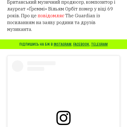
Британський музичний продюсер, композитор і
лауреат «Ґреммі» Вільям Орбіт помер у віці 69
років. Про це
повідомляє
The Guardian із
посиланням
на заяву родини та друзів
музиканта.
ПІДПИШИСЬ НА БЖ В
INSTAGRAM
,
FACEBOOK
,
TELEGRAM