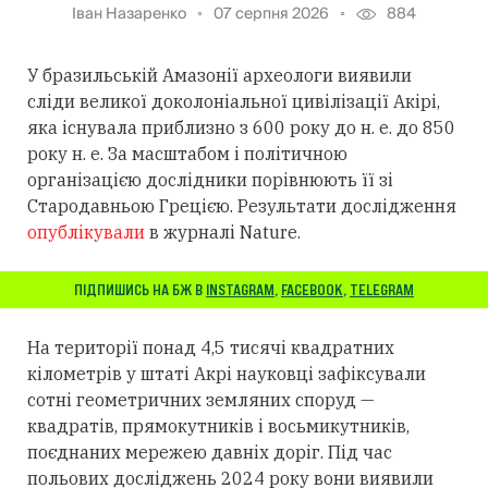
Іван Назаренко
07 серпня 2026
884
У бразильській Амазонії археологи виявили
сліди великої доколоніальної цивілізації Акірі,
яка існувала приблизно з 600 року до н. е. до 850
року н. е. За масштабом і політичною
організацією дослідники порівнюють її зі
Стародавньою Грецією. Результати дослідження
опублікували
в журналі Nature.
ПІДПИШИСЬ НА БЖ В
INSTAGRAM
,
FACEBOOK
,
TELEGRAM
На території понад 4,5 тисячі квадратних
кілометрів у штаті Акрі науковці зафіксували
сотні геометричних земляних споруд —
квадратів, прямокутників і восьмикутників,
поєднаних мережею давніх доріг. Під час
польових досліджень 2024 року вони виявили