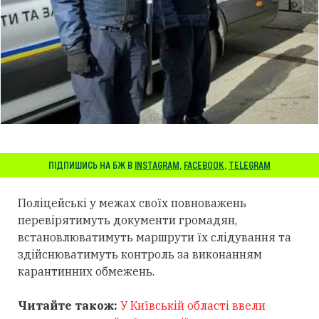
ПІДПИШИСЬ НА БЖ В
INSTAGRAM
,
FACEBOOK
,
TELEGRAM
П
оліцейські у
межах
своїх повноважень
перевірятимуть
документи
громадян
,
встановлюватимуть
маршрути
їх слідування
та
здійснюватимуть контроль за
виконанням
карантинних
обмежень.
Читайте також:
У Київській області ввели