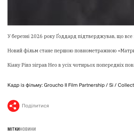
У березні 2026 року Ґоддард підтверджував, що все щ
Новий фільм стане першою повнометражною «Матрице
Кіану Рівз зіграв Нео в усіх чотирьох попередніх 
Кадр із фільму: Groucho II Film Partnership / Si / Collec
Поділитися
МІТКИ
НОВИНИ