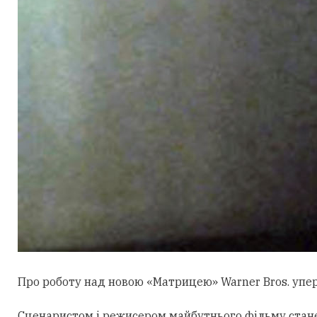
Про роботу над новою «Матрицею» Warner Bros. уперш
Сценаристом і режисером майбутнього фільму стан