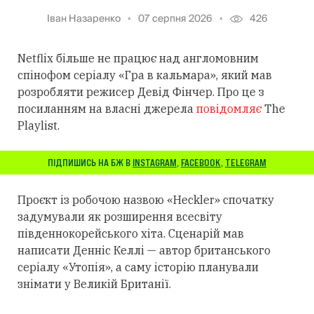
Іван Назаренко
07 серпня 2026
426
Netflix більше не працює над англомовним
спінофом серіалу «Гра в кальмара», який мав
розробляти режисер Девід Фінчер. Про це з
посиланням на власні джерела
повідомляє
The
Playlist.
ПІДПИШИСЬ НА БЖ В
INSTAGRAM
,
FACEBOOK
,
TELEGRAM
Проєкт із робочою назвою «Heckler» спочатку
задумували як розширення всесвіту
південнокорейського хіта. Сценарій мав
написати Денніс Келлі — автор британського
серіалу «Утопія», а саму історію планували
знімати у Великій Британії.