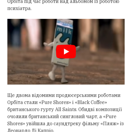
Орбіта під час роботи над альбомом із роботою
психіатра.
Ще двома відомими продюсерськими роботами
Орбіта
стали
«Pure Shores» і «Black Coffee»
британського гурту All Saints. Обидві композиції
очолили британський сингловий чарт, а «Pure
Shores» увійшла до саундтреку фільму «Пляж» із
Леонардо Ді Капріо.