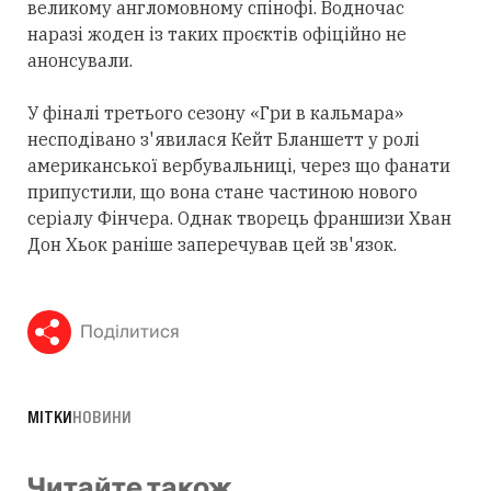
великому англомовному спінофі. Водночас
наразі жоден із таких проєктів офіційно не
анонсували.
У фіналі третього сезону «Гри в кальмара»
несподівано з'явилася Кейт Бланшетт у ролі
американської вербувальниці, через що фанати
припустили, що вона стане частиною нового
серіалу Фінчера. Однак творець франшизи Хван
Дон Хьок раніше заперечував цей зв'язок.
Поділитися
МІТКИ
НОВИНИ
Читайте також