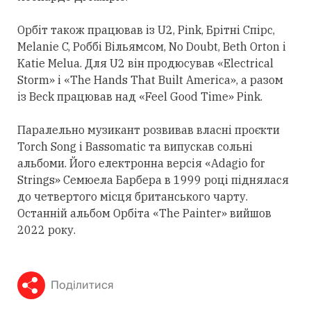
Орбіт також працював із U2, Pink, Брітні Спірс,
Melanie C, Роббі Вільямсом, No Doubt, Beth Orton і
Katie Melua. Для U2 він продюсував «Electrical
Storm» і «The Hands That Built America», а разом
із Beck працював над «Feel Good Time» Pink.
Паралельно музикант розвивав власні проєкти
Torch Song і Bassomatic та випускав сольні
альбоми. Його електронна версія «Adagio for
Strings» Семюела Барбера в 1999 році піднялася
до четвертого місця британського чарту.
Останній альбом Орбіта «The Painter» вийшов
2022 року.
Поділитися