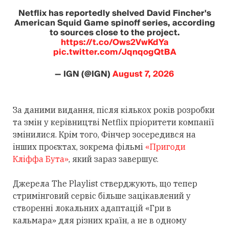
Netflix has reportedly shelved David Fincher's
American Squid Game spinoff series, according
to sources close to the project.
https://t.co/Ows2VwKdYa
pic.twitter.com/JqnqogQtBA
— IGN (@IGN)
August 7, 2026
За даними видання, після кількох років розробки
та змін у керівництві Netflix пріоритети компанії
змінилися. Крім того, Фінчер зосередився на
інших проєктах, зокрема фільмі
«Пригоди
Кліффа Бута»
, який зараз завершує.
Джерела The Playlist стверджують, що тепер
стримінговий сервіс більше зацікавлений у
створенні локальних адаптацій «Гри в
кальмара» для різних країн, а не в одному