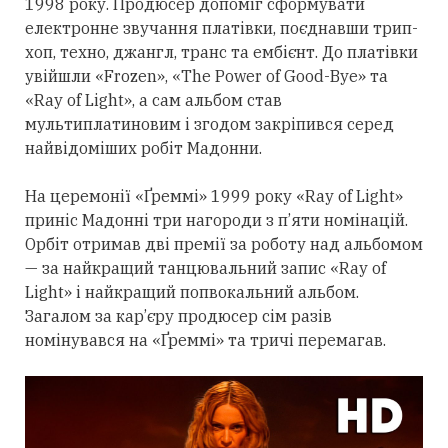
1998 року. Продюсер допоміг сформувати
електронне звучання платівки, поєднавши трип-
хоп, техно, джангл, транс та ембієнт. До платівки
увійшли «Frozen», «The Power of Good-Bye» та
«Ray of Light», а сам альбом став
мультиплатиновим і згодом закріпився
серед
найвідоміших робіт Мадонни.
На церемонії «Ґреммі» 1999 року «Ray of Light»
приніс Мадонні
три
нагороди з п’яти номінацій.
Орбіт
отримав
дві премії за роботу над альбомом
— за найкращий танцювальний запис «Ray of
Light» і найкращий попвокальний альбом.
Загалом за кар’єру продюсер сім разів
номінувався на «Ґреммі» та тричі перемагав.