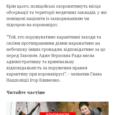
Крім цього,
поліцейські
охоронятимуть місця
обсервації та території медичних закладів, у які
поміщені пацієнти із захворюванням чи
підозрою на коронавірус.
"Той, хто порушуватиме карантинні заходи та
своїми протиправними діями наражатиме на
небезпеку інших громадян, відповідатиме за це
перед Законом. Адже Верховна Рада ввела
адміністративну та кримінальну
відповідальність за порушення правил
карантину при коронавірусі
"
, – зазначив
Глава
Нацполіції Ігор Клименко
.
Читайте частіше