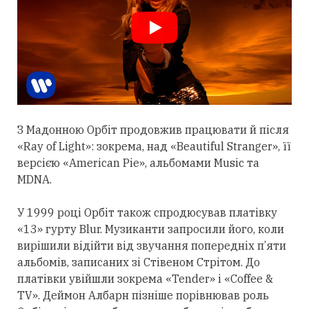
З Мадонною Орбіт
продовжив
працювати й після
«Ray of Light»: зокрема, над «Beautiful Stranger», її
версією «American Pie», альбомами Music та
MDNA.
У 1999 році Орбіт також спродюсував платівку
«13» гурту Blur. Музиканти запросили його, коли
вирішили відійти від звучання попередніх п’яти
альбомів, записаних зі Стівеном Стрітом. До
платівки увійшли зокрема «Tender» і «Coffee &
TV». Деймон Албарн пізніше порівнював роль