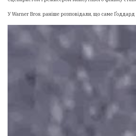
У Warner Bros. раніше розповідали, що саме Ґоддард