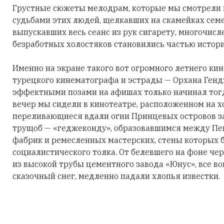
Грустные сюжеты мелодрам, которые мы смотрели в
судьбами этих людей, щелкавших на скамейках семе
выпускавших весь сеанс из рук сигарету, многочис
безработных холостяков становились частью истори
Именно на экране такого вот огромного летнего ки
турецкого кинематографа и эстрады — Орхана Генд
эффектными позами на афишах только начинал тогд
вечер мы сидели в кинотеатре, расположенном на х
переливающиеся вдали огни Принцевых островов з
трущоб — «геджеконду», образовавшимся между Пе
фабрик и ремесленных мастерских, стены которых
социалистического толка. От белевшего на фоне чер
из высокой трубы цементного завода «Юнус», все вок
сказочный снег, медленно падали хлопья известки.