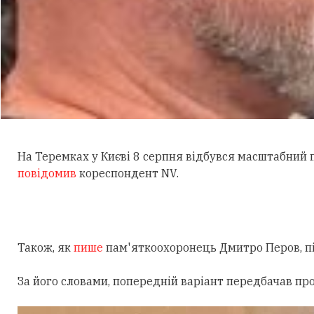
На Теремках у Києві 8 серпня відбувся масштабний
повідомив
кореспондент NV.
Також, як
пише
пам'яткоохоронець Дмитро Перов, під
За його словами, попередній варіант передбачав пр