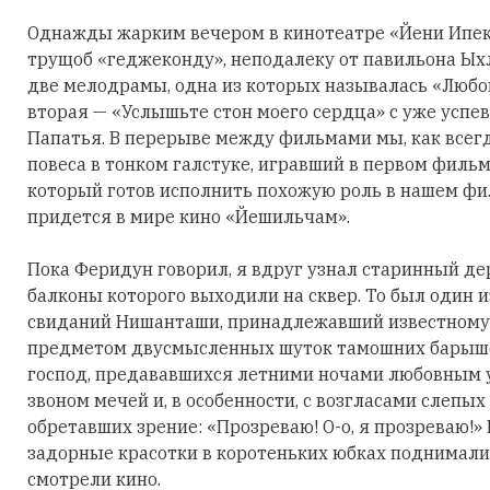
Однажды жарким вечером в кинотеатре «Йени Ипек»
трущоб «геджеконду», неподалеку от павильона Ы
две мелодрамы, одна из которых называлась «Любов
вторая — «Услышьте стон моего сердца» с уже успе
Папатья. В перерыве между фильмами мы, как всегд
повеса в тонком галстуке, игравший в первом фильм
который готов исполнить похожую роль в нашем фил
придется в мире кино «Йешильчам».
Пока Феридун говорил, я вдруг узнал старинный д
балконы которого выходили на сквер. То был один 
свиданий Нишанташи, принадлежавший известном
предметом двусмысленных шуток тамошних барыше
господ, предававшихся летними ночами любовным у
звоном мечей и, в особенности, с возгласами слепы
обретавших зрение: «Прозреваю! О-о, я прозреваю!
задорные красотки в коротеньких юбках поднимались
смотрели кино.