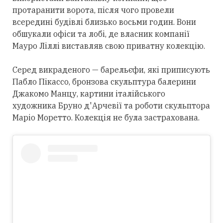
протаранити ворота, після чого провели
всередині будівлі близько восьми годин. Вони
обшукали офіси та лобі, де власник компанії
Мауро Ліллі виставляв свою приватну колекцію.
Серед викраденого — барельєфи, які приписують
Пабло Пікассо, бронзова скульптура балерини
Джакомо Манцу, картини італійського
художника Бруно д'Арчевії та роботи скульптора
Маріо Моретто. Колекція не була застрахована.