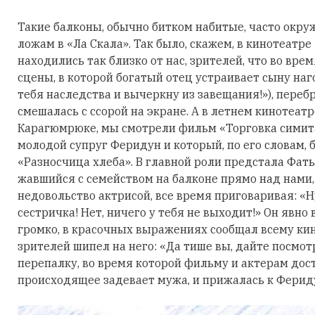
Такие балконы, обычно битком набитые, часто окру
ложам в «Ла Скала». Так было, скажем, в кинотеат
находились так близко от нас, зрителей, что во вре
сцены, в которой богатый отец устраивает сыну наг
тебя наследства и вычеркну из завещания!»), переб
смешалась с ссорой на экране. А в летнем кинотеатр
Карагюмрюке, мы смотрели фильм «Торговка симита
молодой супруг Феридун и который, по его словам,
«Разносчица хлеба». В главной роли предстала Фать
жавшийся с семейством на балконе прямо над нами,
недовольство актрисой, все время приговаривая: «Н
сестричка! Нет, ничего у тебя не выходит!» Он явн
громко, в красочных выражениях сообщал всему кино
зрителей шипел на него: «Да тише вы, дайте посмотр
перепалку, во время которой фильму и актерам дос
происходящее задевает мужа, и прижалась к Фериду