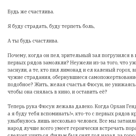
Будь же счастлива.
Я буду страдать, буду терпеть боль,
А ты будь счастлива.
Почему, когда он пел, зрительный зал погрузился в
первых рядов замолкли? Неужели из-за того, что уж
заснули, а те, кто пил лимонад и ел каленый горох,
чужие страдания, обернувшиеся самопожертвовани
подобное? Жить, желая счастья Фюсун, не унижаясь 
чтобы она снялась в кино, и оставить её?
Теперь рука Фюсун лежала далеко. Когда Орхан Ген
а я буду тебя вспоминать!», кто-то с первых рядов к
улыбнулось лишь несколько человек. Все мы затаил
народ лучше всего умеет героически встречать пор
следует учиться. Фильм был снят год назад, за гор