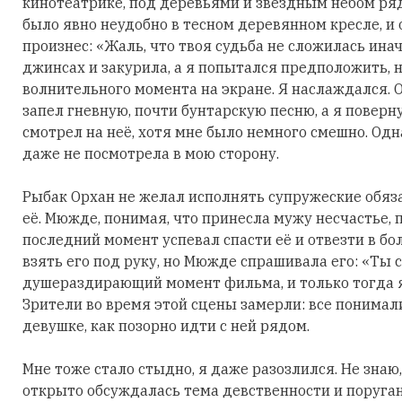
кинотеатрике, под деревьями и звездным небом рядо
было явно неудобно в тесном деревянном кресле, и
произнес: «Жаль, что твоя судьба не сложилась инач
джинсах и закурила, а я попытался предположить, 
волнительного момента на экране. Я наслаждался.
запел гневную, почти бунтарскую песню, а я поверн
смотрел на неё, хотя мне было немного смешно. Од
даже не посмотрела в мою сторону.
Рыбак Орхан не желал исполнять супружеские обяза
её. Мюжде, понимая, что принесла мужу несчастье, 
последний момент успевал спасти её и отвезти в бо
взять его под руку, но Мюжде спрашивала его: «Ты
душераздирающий момент фильма, и только тогда я
Зрители во время этой сцены замерли: все понимал
девушке, как позорно идти с ней рядом.
Мне тоже стало стыдно, я даже разозлился. Не знаю,
открыто обсуждалась тема девственности и поруганн