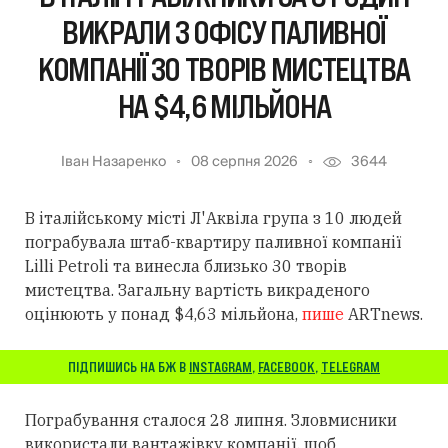
ВИКРАЛИ З ОФІСУ ПАЛИВНОЇ
КОМПАНІЇ 30 ТВОРІВ МИСТЕЦТВА
НА $4,6 МІЛЬЙОНА
Іван Назаренко
08 серпня 2026
3644
В італійському місті Л'Аквіла група з 10 людей
пограбувала штаб-квартиру паливної компанії
Lilli Petroli та винесла близько 30 творів
мистецтва. Загальну вартість викраденого
оцінюють у понад $4,63 мільйона,
пише
ARTnews.
ПІДПИШИСЬ НА БЖ В
INSTAGRAM
,
FACEBOOK
,
TELEGRAM
Пограбування сталося 28 липня. Зловмисники
використали вантажівку компанії, щоб