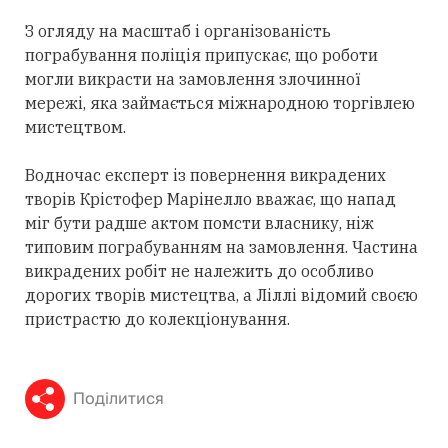
З огляду на масштаб і організованість
пограбування поліція припускає, що роботи
могли викрасти на замовлення злочинної
мережі, яка займається міжнародною торгівлею
мистецтвом.
Водночас експерт із повернення викрадених
творів Крістофер Марінелло вважає, що напад
міг бути радше актом помсти власнику, ніж
типовим пограбуванням на замовлення. Частина
викрадених робіт не належить до особливо
дорогих творів мистецтва, а Ліллі відомий своєю
пристрастю до колекціонування.
Поділитися