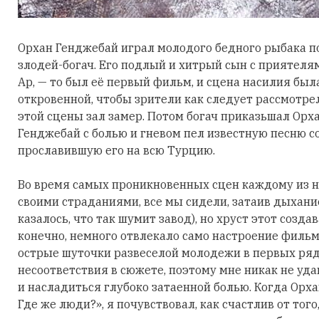
Орхан Генджебай играл молодого бедного рыбака п
злодей-богач. Его подлый и хитрый сын с приятел
Ар, — то был её первый фильм, и сцена насилия был
откровенной, чтобы зрители как следует рассмотрел
этой сцены зал замер. Потом богач приказьшал Орх
Генджебай с болью и гневом пел известную песню со
прославившую его на всю Турцию.
Во время самых проникновенных сцен каждому из нас
своими страданиями, все мы сидели, затаив дыхани
казалось, что так шумит завод), но хруст этот созд
конечно, немного отвлекало само настроение филь
острые шуточки развеселой молодежи в первых ряда
несоответствия в сюжете, поэтому мне никак не уд
и насладиться глубоко затаенной болью. Когда Орха
Где же люди?», я почувствовал, как счастлив от того