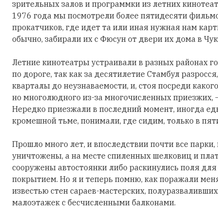
зрительных залов и программки из летних кинотеат
1976 года мы посмотрели более пятидесяти фильмо
прокатчиков, где идет та или иная нужная нам карти
обычно, забирали их с Фюсун от двери их дома в Чу
Летние кинотеатры устраивали в разных районах го
по дороге, так как за десятилетие Стамбул разросс
кварталы до неузнаваемости, и, стоя посреди какого
но многолюдного из-за многочисленных приезжих,
Нередко приезжали в последний момент, иногда едва
кромешной тьме, понимали, где сидим, только в пя
Прошло много лет, и впоследствии почти все парки,
уничтожены, а на месте спиленных шелковиц и пл
сооружены автостоянки либо раскинулись поля для
покрытием. Но я и теперь помню, как поражали мен
известью стен сараев-мастерских, полуразваливши
малоэтажек с бесчисленными балконами.