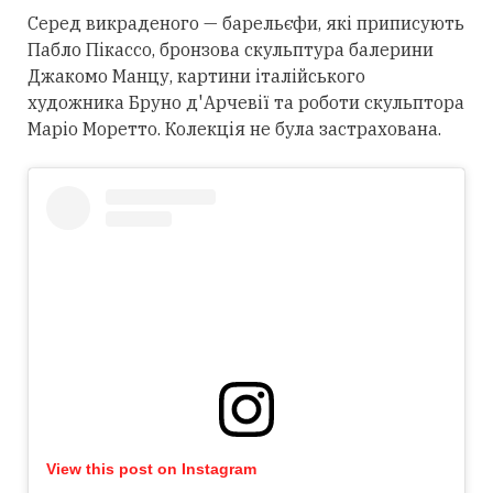
Серед викраденого — барельєфи, які приписують
Пабло Пікассо, бронзова скульптура балерини
Джакомо Манцу, картини італійського
художника Бруно д'Арчевії та роботи скульптора
Маріо Моретто. Колекція не була застрахована.
View this post on Instagram