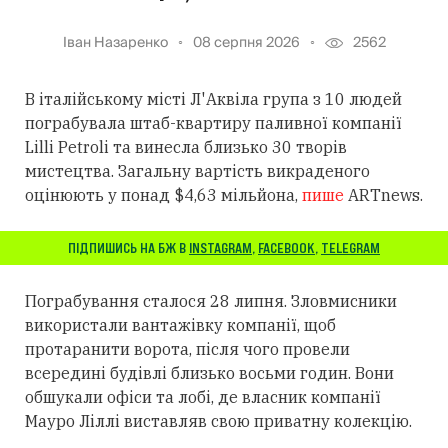
Іван Назаренко
08 серпня 2026
2562
В італійському місті Л'Аквіла група з 10 людей
пограбувала штаб-квартиру паливної компанії
Lilli Petroli та винесла близько 30 творів
мистецтва. Загальну вартість викраденого
оцінюють у понад $4,63 мільйона,
пише
ARTnews.
ПІДПИШИСЬ НА БЖ В
INSTAGRAM
,
FACEBOOK
,
TELEGRAM
Пограбування сталося 28 липня. Зловмисники
використали вантажівку компанії, щоб
протаранити ворота, після чого провели
всередині будівлі близько восьми годин. Вони
обшукали офіси та лобі, де власник компанії
Мауро Ліллі виставляв свою приватну колекцію.