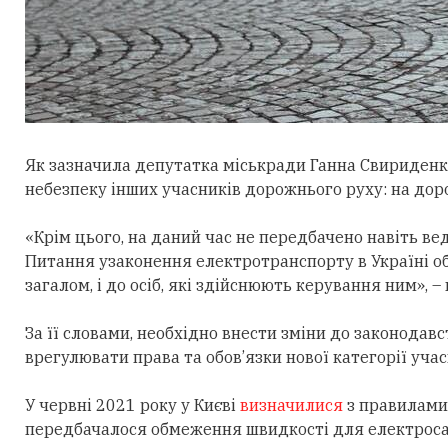
Як зазначила депутатка міськради Ганна Свириденко
небезпеку інших учасників дорожнього руху: на дор
«Крім цього, на даний час не передбачено навіть в
Питання узаконення електротранспорту в Україні об
загалом, і до осіб, які здійснюють керування ним», 
За її словами, необхідно внести зміни до законодав
врегулювати права та обов’язки нової категорії уча
У червні 2021 року у Києві
визначилися
з правилами
передбачалося обмеження швидкості для електросам