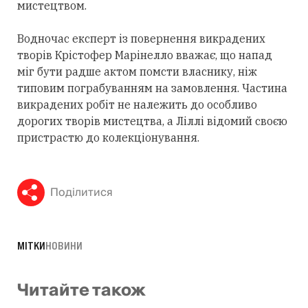
мистецтвом.
Водночас експерт із повернення викрадених
творів Крістофер Марінелло вважає, що напад
міг бути радше актом помсти власнику, ніж
типовим пограбуванням на замовлення. Частина
викрадених робіт не належить до особливо
дорогих творів мистецтва, а Ліллі відомий своєю
пристрастю до колекціонування.
Поділитися
МІТКИ
НОВИНИ
Читайте також