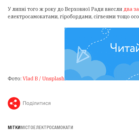
У липні того ж року до Верховної Ради внесли
два з
електросамокатами, гіробордами, сігвеями тощо особ
Фото:
Vlad B / Unsplash
Поділитися
МІТКИ
МІСТО
ЕЛЕКТРОСАМОКАТИ