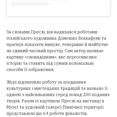
За словами Преслі, він надихався роботами
італійського художника Доменіко Беккафумі та
прагнув показати минуле, теперішнє й майбутнє
як єдиний часовий простір. Сам автор називає
картину «сновидінням», яке переосмислює
історію та ставить під сумнів колоніальні
способи її зображення.
Журі відзначило роботу за поєднання
культурних і мистецьких традицій та назвало її
однією з найсильніших серед понад 200 поданих
творів. Разом із картиною Преслі на виставці в
Музеї та художній галереї Північної території
представлені ще 64 роботи фіналістів.