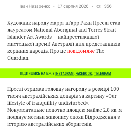
Іван Назаренко
07 серпня 2026
356
Художник народу маррі-нґарр Раян Преслі став
лауреатом National Aboriginal and Torres Strait
Islander Art Awards — найпрестижнішої
мистецької премії Австралії для представників
корінних народів. Про це
повідомляє
The
Guardian.
ПІДПИШИСЬ НА БЖ В
INSTAGRAM
,
FACEBOOK
,
TELEGRAM
Преслі отримав головну нагороду в розмірі 100
тисяч австралійських доларів за картину «Our
lifestyle of tranquillity undisturbed».
Монументальне полотно площею майже 2,8 кв. м
поєднує мотиви живопису епохи Відродження з
історією австралійських аборигенів.