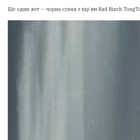
Ще один лот — чорна сукня з пір’ям Bad Binch TongTo