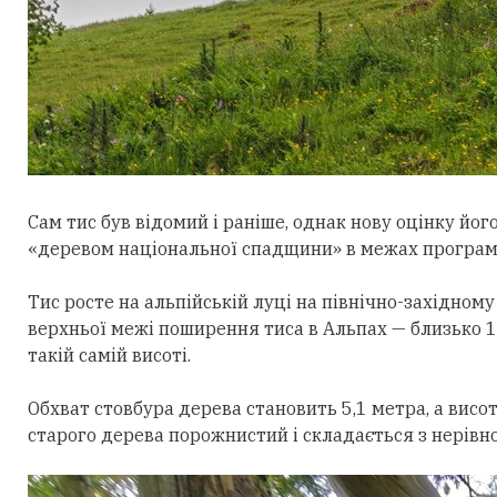
Сам тис був відомий і раніше, однак нову
оцінку
його
«деревом національної спадщини» в межах програм
Тис росте на альпійській луці на
півн
ічно-західному
верхньої
межі поширення тиса в Альпах —
близько 1
такій самій висоті.
Обхват стовбура дерева становить 5,1 метра, а висот
старого дерева порожнистий і складається з нерівн