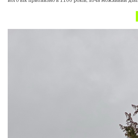
його вік приблизно в 1100 років, хоча можливий діа