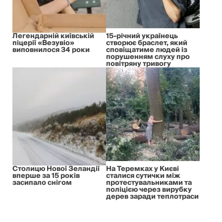
Легендарній київській
15-річний українець
піцерії «Везувіо»
створює браслет, який
виповнилося 34 роки
сповіщатиме людей із
порушенням слуху про
повітряну тривогу
Столицю Нової Зеландії
На Теремках у Києві
вперше за 15 років
сталися сутички між
засипало снігом
протестувальниками та
поліцією через вирубку
дерев заради теплотраси