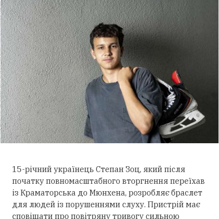
15-річний українець Степан Зоц, який після
початку повномасштабного вторгнення переїхав
із Краматорська до Мюнхена, розробляє браслет
для людей із порушеннями слуху.
Пристрій має
сповіщати про повітряну тривогу сильною