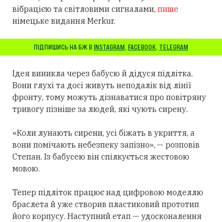
вібрацією та світловими сигналами,
пише
німецьке видання Merkur.
ПІДПИШИСЬ НА БЖ В
INSTAGRAM
,
FACEBOOK
,
TELEGRAM
Ідея виникла через бабусю й дідуся підлітка.
Вони глухі та досі живуть неподалік від лінії
фронту, тому можуть дізнаватися про повітряну
тривогу пізніше за людей, які чують сирену.
«Коли лунають сирени, усі біжать в укриття, а
вони помічають небезпеку запізно», — розповів
Степан. Із бабусею він спілкується жестовою
мовою.
Тепер підліток працює над цифровою моделлю
браслета й уже створив пластиковий прототип
його корпусу. Наступний етап — удосконалення