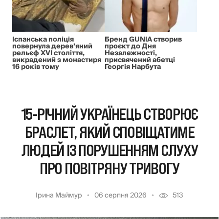
Іспанська поліція
Бренд GUNIA створив
повернула дерев’яний
проєкт до Дня
рельєф XVI століття,
Незалежності,
викрадений з монастиря
присвячений абетці
16 років тому
Георгія Нарбута
15-РІЧНИЙ УКРАЇНЕЦЬ СТВОРЮЄ
БРАСЛЕТ, ЯКИЙ СПОВІЩАТИМЕ
ЛЮДЕЙ ІЗ ПОРУШЕННЯМ СЛУХУ
ПРО ПОВІТРЯНУ ТРИВОГУ
Ірина Маймур
06 серпня 2026
513