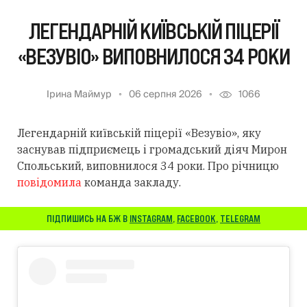
ЛЕГЕНДАРНІЙ КИЇВСЬКІЙ ПІЦЕРІЇ
«ВЕЗУВІО» ВИПОВНИЛОСЯ 34 РОКИ
Ірина Маймур
06 серпня 2026
1066
Легендарній київській піцерії «Везувіо», яку
заснував підприємець і громадський діяч Мирон
Спольський, виповнилося 34 роки. Про річницю
повідомила
команда закладу.
ПІДПИШИСЬ НА БЖ В
INSTAGRAM
,
FACEBOOK
,
TELEGRAM