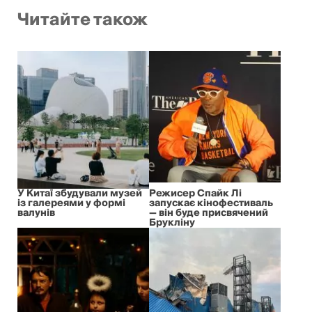
Читайте також
У Китаї збудували музей
Режисер Спайк Лі
із галереями у формі
запускає кінофестиваль
валунів
— він буде присвячений
Брукліну