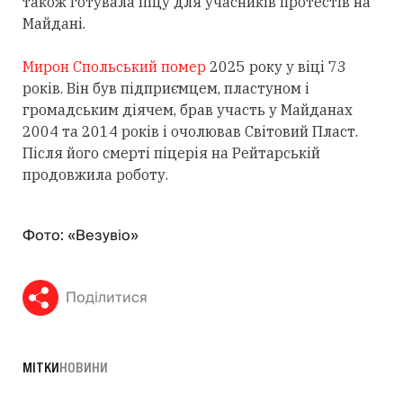
також готувала піцу для учасників протестів на
Майдані.
Мирон Спольський помер
2025 року у віці 73
років. Він був підприємцем, пластуном і
громадським діячем, брав участь у Майданах
2004 та 2014 років і очолював Світовий Пласт.
Після його смерті піцерія на Рейтарській
продовжила роботу.
Фото: «Везувіо»
Поділитися
МІТКИ
НОВИНИ