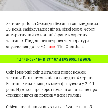
У столиці Нової Зеландії Веллінгтоні вперше за
15 років зафіксували сніг на рівні моря. Через
антарктичний холодний фронт в окремих
частинах Південного острова температура
опустилася до −9 °C,
пише
The Guardian.
ПІДПИШИСЬ НА БЖ В
INSTAGRAM
,
FACEBOOK
,
TELEGRAM
Сніг і мокрий сніг дісталися прибережної
частини Веллінгтона після полудня 4 серпня.
Востаннє таке явище в місті фіксували у 2011
році. Йдеться про короткочасні опади, а не про
стійкий сніговий покрив у всій столиці.
Офісні працівники виходили з будівель, щоб