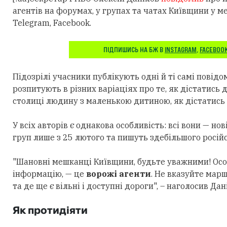
агентів на форумах, у групах та чатах Київщини у м
Telegram, Facebook.
ПІДПИШИСЬ НА БЖ В
INSTAGRAM
,
FACEBOO
Підозрілі учасники публікують одні й ті самі повідо
розпитують в різних варіаціях про те, як дістатись 
столиці людину з маленькою дитиною, як дістатись 
У всіх авторів є однакова особливість: всі вони — но
груп лише з 25 лютого та пишуть здебільшого росій
"Шановні мешканці Київщини, будьте уважними! Осо
інформацію, — це
ворожі агенти
. Не вказуйте марш
та де ще є вільні і доступні дороги", – наголосив Дан
Як протидіяти