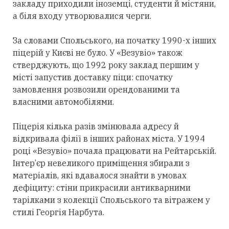
закладу приходили іноземці, студенти й містяни,
а біля входу утворювалися черги.
За словами Спольського, на початку 1990-х інших
піцерій у Києві не було. У «Везувіо» також
стверджують, що 1992 року заклад першим у
місті запустив доставку піци: спочатку
замовлення розвозили орендованими та
власними автомобілями.
Піцерія кілька разів змінювала адресу й
відкривала філії в інших районах міста. У 1994
році «Везувіо» почала працювати на Рейтарській.
Інтер’єр невеликого приміщення збирали з
матеріалів, які вдавалося знайти в умовах
дефіциту: стіни прикрасили антикварними
тарілками з колекції Спольського та вітражем у
стилі Георгія Нарбута.