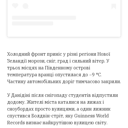
Холодний фронт приніс у різні регіони Нової
Зеландії морози, сніг, град і сильний вітер. У
трьох місцях на Південному острові
температура вранці опустилася до −9 °C.
Частину автомобільних доріг тимчасово закрили.
У Данідіні після снігопаду студентів відпустили
додому. Жителі міста каталися на лижах і
сноубордах просто вулицями, а один лижник
спустився Болдвін-стріт, яку Guinness World
Records визнає найкрутішою вулицею світу.