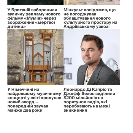
У Британіїї заборонили
Мінкульт повідомив, що
вуличну рекламу нового
не погоджував
фільму «Мумія» через
облаштування нового
зображення «мертвої
культурного простору на
дитини»
Андріївському узвозі
У Німеччині на
Леонардо Ді Капріо та
найдовшому музичному
Джефф Безос виділили
концерті у світі пролунав
$200 мільйонів на
новий акорд —
порятунок видів, які
попередній звучав
перебувають на межі
майже два роки
зникнення