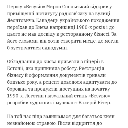
Першу «Везувіо» Мирон Спольський відкрив у
приміщенні Інституту радіозв’язку на вулиці
Леонтовича. Канадець українського походження
переїхав до Києва наприкінці 1980-х років і до
цього не мав досвіду в ресторанному бізнесі. За
його словами, він хотів створити місце, де могли
б зустрічатися однодумці.
Обладнання до Києва привезли з піцерії в
Естонії, яка припиняла роботу. Реєстрація
бізнесу й оформлення документів тривали
близько року, а рецепт довелося адаптувати до
борошна та продуктів, доступних на початку
1990-х. Логотип і візуальний стиль «Везувіо»
розробив художник і музикант Валерій Вітер.
На той час піца залишалася для багатьох киян
незнайомою стравою. Після відкриття до