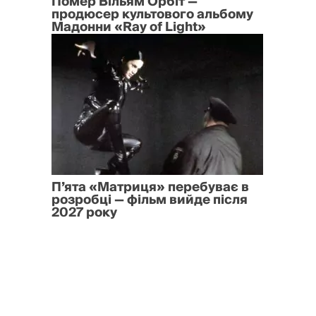
Помер Вільям Орбіт —
продюсер культового альбому
Мадонни «Ray of Light»
П’ята «Матриця» перебуває в
розробці — фільм вийде після
2027 року