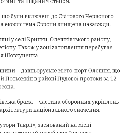
лотами та піщаним степом.
 що були включені до Світового Червоного
на екосистема Європи знищена назавжди.
шні у селі Кринки, Олешківського району,
егіону. Також у зоні затоплення перебуває
ія Шовкуненка.
щини – давньоруське місто-порт Олешня, що
ий Потьомкін в районі Пудової протоки за 12
рсона.
івська брама – частина оборонних укріплень
а архітектури національного значення.
тори Таврії», заснований на місці
я автентичний музей українського