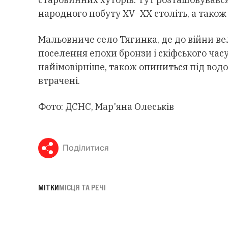
народного побуту XV–XX століть, а також 
Мальовниче село Тягинка, де до війни ве
поселення епохи бронзи і скіфського час
найімовірніше, також опиниться під водою
втрачені.
Фото: ДСНС, Мар'яна Олеськів
Поділитися
МІТКИ
МІСЦЯ ТА РЕЧІ