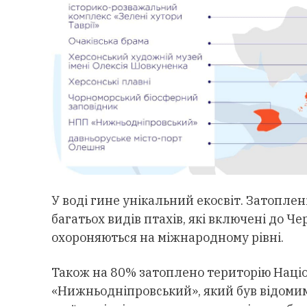
У воді гине унікальний екосвіт. Затоплен
багатьох видів птахів, які включені до Ч
охороняються на міжнародному рівні.
Також на 80% затоплено територію Наці
«Нижньодніпровський», який був відомим