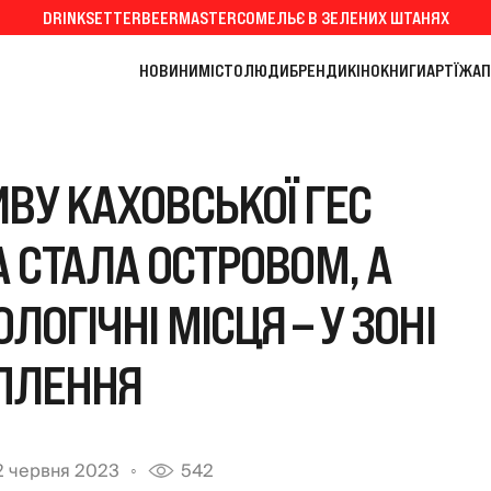
DRINKSETTER
BEERMASTER
СОМЕЛЬЄ В ЗЕЛЕНИХ ШТАНЯХ
НОВИНИ
МІСТО
ЛЮДИ
БРЕНДИ
КІНО
КНИГИ
АРТ
ЇЖА
П
ВУ КАХОВСЬКОЇ ГЕС
 СТАЛА ОСТРОВОМ, А
ЛОГІЧНІ МІСЦЯ – У ЗОНІ
ПЛЕННЯ
2 червня 2023
542