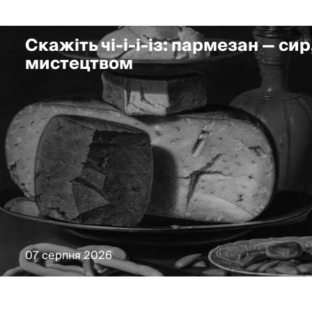
Скажіть чі-і-і-із: пармезан — сир
мистецтвом
07 серпня 2026