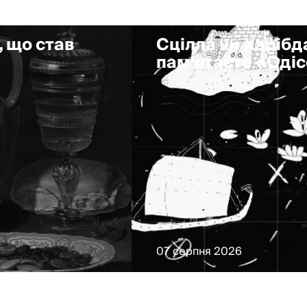
, що став
Сцілла чи Харібда
пам'ятаєте «Оді
07 серпня 2026