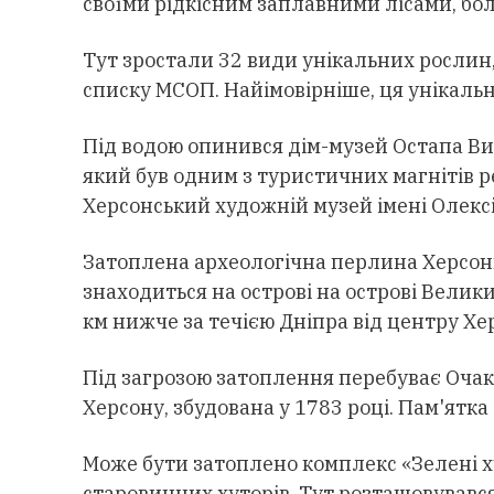
своїми рідкісним заплавними лісами, бо
Тут зростали 32 види унікальних рослин,
списку МСОП. Найімовірніше, ця унікаль
Під водою опинився дім-музей Остапа Ви
який був одним з туристичних магнітів р
Херсонський художній музей імені Олекс
Затоплена археологічна перлина Херсон
знаходиться на острові на острові Велик
км нижче за течією Дніпра від центру Хе
Під загрозою затоплення перебуває Очак
Херсону, збудована у 1783 році. Пам'ятк
Може бути затоплено комплекс «Зелені ху
старовинних хуторів. Тут розташовувавс