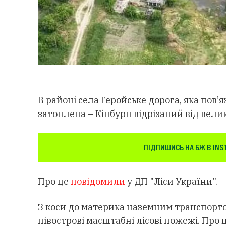
В районі села Геройське дорога, яка пов’
затоплена – Кінбурн відрізаний від велик
ПІДПИШИСЬ НА БЖ В
INS
Про це
повідомили
у ДП "Ліси України".
З коси до материка наземним транспорт
півострові масштабні лісові пожежі. Про