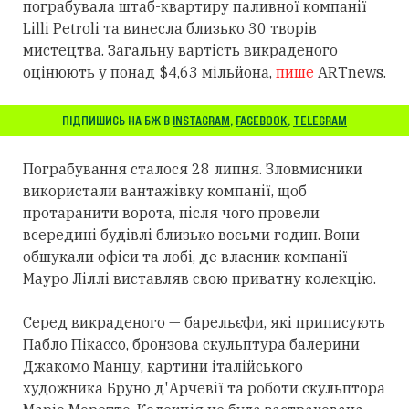
пограбувала штаб-квартиру паливної компанії
Lilli Petroli та винесла близько 30 творів
мистецтва. Загальну вартість викраденого
оцінюють у понад $4,63 мільйона,
пише
ARTnews.
ПІДПИШИСЬ НА БЖ В
INSTAGRAM
,
FACEBOOK
,
TELEGRAM
Пограбування сталося 28 липня. Зловмисники
використали вантажівку компанії, щоб
протаранити ворота, після чого провели
всередині будівлі близько восьми годин. Вони
обшукали офіси та лобі, де власник компанії
Мауро Ліллі виставляв свою приватну колекцію.
Серед викраденого — барельєфи, які приписують
Пабло Пікассо, бронзова скульптура балерини
Джакомо Манцу, картини італійського
художника Бруно д'Арчевії та роботи скульптора