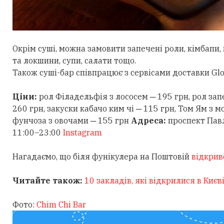
Окрім суші, можна замовити запечені роли, кімбапи, 
та локшини, супи, салати тощо.
Також суші-бар співпрацює з сервісами доставки Glo
Ціни:
рол Філадельфія з лососем ─ 195 грн, рол зап
260 грн, закуски кабачо ким чі ─ 115 грн, Том Ям з 
фунчоза з овочами ─ 155 грн
Адреса:
проспект Пав
11:00–23:00
Instagram
Нагадаємо, що біля фунікулера на Поштовій
відкрив
Читайте також:
10 закладів, які відкрилися в Києв
Фото:
Chim Chi Bar