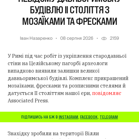
БУДІВЛЮ II СТОЛІТТЯ З
МОЗАЇКАМИ ТА ФРЕСКАМИ
Іван Назаренко
08 серпня 2026
2159
У Римі під час робіт із укріплення стародавньої
стіни на Целійському пагорбі археологи
випадково виявили залишки великої
давньоримської будівлі. Комплекс прикрашений
мозаїками, фресками та розписними стелями й
датується II століттям нашої ери,
повідомляє
Associated Press.
ПІДПИШИСЬ НА БЖ В
INSTAGRAM
,
FACEBOOK
,
TELEGRAM
Знахідку зробили на території Вілли