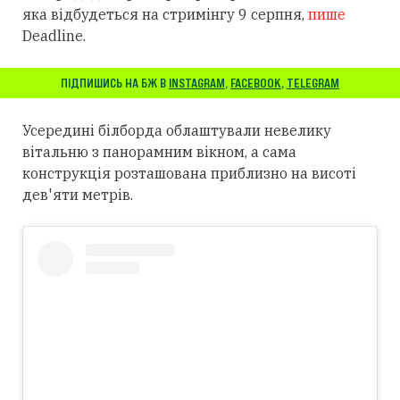
яка відбудеться на стримінгу 9 серпня,
пише
Deadline.
ПІДПИШИСЬ НА БЖ В
INSTAGRAM
,
FACEBOOK
,
TELEGRAM
Усередині білборда облаштували невелику
вітальню з панорамним вікном, а сама
конструкція розташована приблизно на висоті
дев'яти метрів.