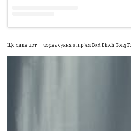
Ще один лот — чорна сукня з пір’ям Bad Binch TongTo