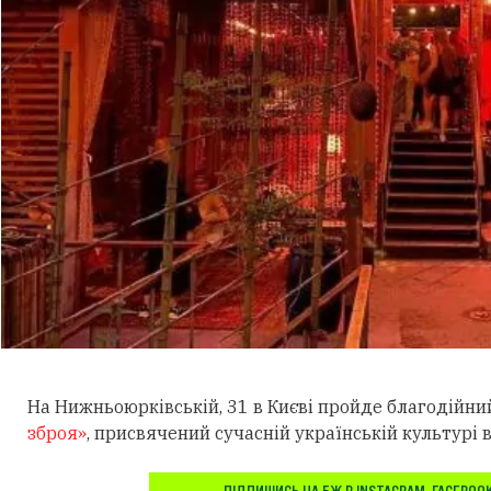
На Нижньоюрківській, 31 в Києві пройде благодійн
зброя»
, присвячений сучасній українській культурі в