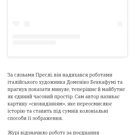
За словами Преслі, він надихався роботами
італійського художника Доменіко Беккафумі та
прагнув показати минуле, теперішнє й майбутнє
як єдиний часовий простір. Сам автор називає
картину «сновидінням», яке переосмислює
історію та ставить під сумнів колоніальні
способи її зображення.
Журі відзначило роботу за поєднання