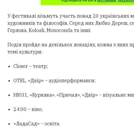
ПІДПИШИСЬ НА БЖ В
INSTAGRAM
,
FACEBOO
У фестивалі візьмуть участь понад 20 українських ми
художників та філософів. Серед них Любко Дереш, с
Горлова, Koloah, Monoconda та інші.
Подія пройде на декількох локаціях, кожна з яких 
темі культури:
Closer – театр;
OTEL, «Двір» – аудіоперформанси;
НЮ31, «Курилка», «Причал», «Двір» – візуальне м
24:00 – кіно;
«ЛадаСад» – освіта.