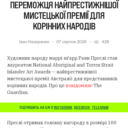
ПЕРЕМОЖЦЯ НАЙПРЕСТИЖНІШОЇ
МИСТЕЦЬКОЇ ПРЕМІЇ ДЛЯ
КОРІННИХ НАРОДІВ
Іван Назаренко
07 серпня 2026
428
Художник народу маррі-нґарр Раян Преслі став
лауреатом National Aboriginal and Torres Strait
Islander Art Awards — найпрестижнішої
мистецької премії Австралії для представників
корінних народів. Про це
повідомляє
The
Guardian.
ПІДПИШИСЬ НА БЖ В
INSTAGRAM
,
FACEBOOK
,
TELEGRAM
Преслі отримав головну нагороду в розмірі 100