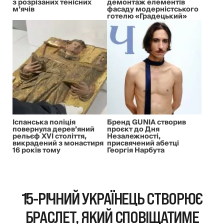
з розрізаних тенісних
демонтаж елементів
м’ячів
фасаду модерністського
готелю «Градецький»
Іспанська поліція
Бренд GUNIA створив
повернула дерев’яний
проєкт до Дня
рельєф XVI століття,
Незалежності,
викрадений з монастиря
присвячений абетці
16 років тому
Георгія Нарбута
15-РІЧНИЙ УКРАЇНЕЦЬ СТВОРЮЄ
БРАСЛЕТ, ЯКИЙ СПОВІЩАТИМЕ