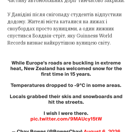
Частину автомобільних доріг тимчасово закрили.
У Данідіні після снігопаду студентів відпустили
додому. Жителі міста каталися на лижах і
сноубордах просто вулицями, а один лижник
спустився Болдвін-стріт, яку Guinness World
Records визнає найкрутішою вулицею світу.
While Europe's roads are buckling in extreme
heat, New Zealand has welcomed snow for the
first time in 15 years.
Temperatures dropped to -9°C in some areas.
Locals grabbed their skis and snowboards and
hit the streets.
I wish I were there.
pic.twitter.com/9MAUcy15tW
— Chay Bowes (@BowesChay)
August 6, 2026