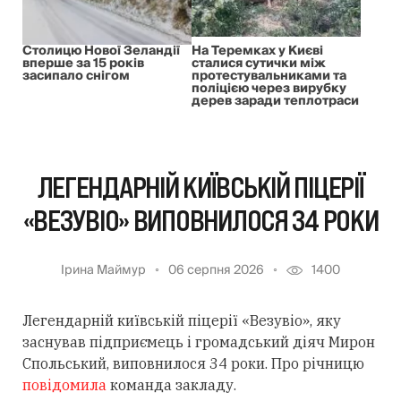
Столицю Нової Зеландії
На Теремках у Києві
вперше за 15 років
сталися сутички між
засипало снігом
протестувальниками та
поліцією через вирубку
дерев заради теплотраси
ЛЕГЕНДАРНІЙ КИЇВСЬКІЙ ПІЦЕРІЇ
«ВЕЗУВІО» ВИПОВНИЛОСЯ 34 РОКИ
Ірина Маймур
06 серпня 2026
1400
Легендарній київській піцерії «Везувіо», яку
заснував підприємець і громадський діяч Мирон
Спольський, виповнилося 34 роки. Про річницю
повідомила
команда закладу.