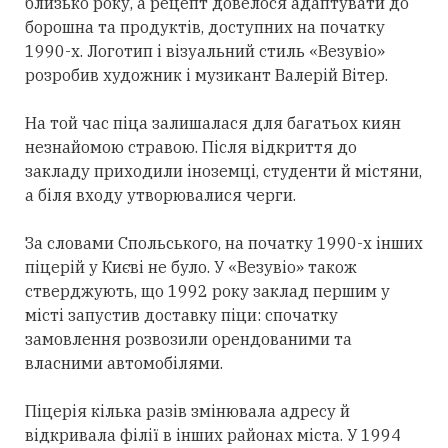
близько року, а рецепт довелося адаптувати до
борошна та продуктів, доступних на початку
1990-х. Логотип і візуальний стиль «Везувіо»
розробив художник і музикант Валерій Вітер.
На той час піца залишалася для багатьох киян
незнайомою стравою. Після відкриття до
закладу приходили іноземці, студенти й містяни,
а біля входу утворювалися черги.
За словами Спольського, на початку 1990-х інших
піцерій у Києві не було. У «Везувіо» також
стверджують, що 1992 року заклад першим у
місті запустив доставку піци: спочатку
замовлення розвозили орендованими та
власними автомобілями.
Піцерія кілька разів змінювала адресу й
відкривала філії в інших районах міста. У 1994