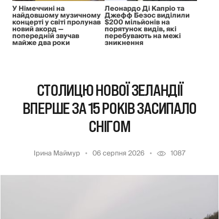
У Німеччині на
Леонардо Ді Капріо та
найдовшому музичному
Джефф Безос виділили
концерті у світі пролунав
$200 мільйонів на
новий акорд —
порятунок видів, які
попередній звучав
перебувають на межі
майже два роки
зникнення
СТОЛИЦЮ НОВОЇ ЗЕЛАНДІЇ
ВПЕРШЕ ЗА 15 РОКІВ ЗАСИПАЛО
СНІГОМ
Ірина Маймур
06 серпня 2026
1087