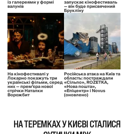
із галереями у формі
запускає кінофестиваль
валунів
— він буде присвячений
Брукліну
На кінофестивалі у
Російська атака на Київ та
Локарно покажуть три
область: постраждали
українські фільми, серед
«Сільпо», ROZETKA,
них — прем’єра нової
«Нова пошта»,
стрічки Наталки
«Епіцентр» і Novus
Ворожбит
(оновлено)
НА ТЕРЕМКАХ У КИЄВІ СТАЛИСЯ