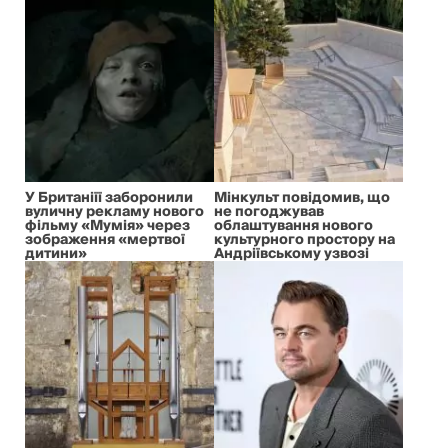
У Британіїї заборонили
Мінкульт повідомив, що
вуличну рекламу нового
не погоджував
фільму «Мумія» через
облаштування нового
зображення «мертвої
культурного простору на
дитини»
Андріївському узвозі