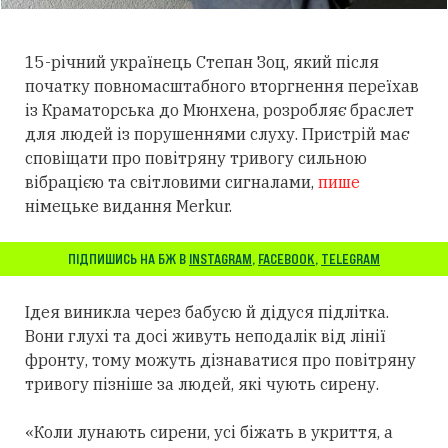
15-річний українець Степан Зоц, який після
початку повномасштабного вторгнення переїхав
із Краматорська до Мюнхена, розробляє браслет
для людей із порушеннями слуху.
Пристрій має
сповіщати про повітряну тривогу сильною
вібрацією та світловими сигналами,
пише
німецьке видання Merkur.
ПІДПИШИСЬ НА БЖ В
INSTAGRAM
,
FACEBOOK
,
TELEGRAM
Ідея виникла через бабусю й дідуся підлітка.
Вони глухі та досі живуть неподалік від лінії
фронту, тому можуть дізнаватися про повітряну
тривогу пізніше за людей, які чують сирену.
«Коли лунають сирени, усі біжать в укриття, а