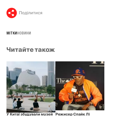
Поділитися
МІТКИ
НОВИНИ
Читайте також
У Китаї збудували музей
Режисер Спайк Лі