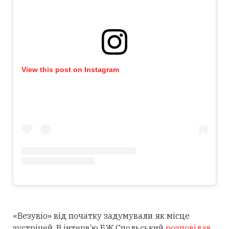
View this post on Instagram
«Везувіо» від початку задумували як місце
зустрічей. В інтерв’ю БЖ Спольський
розповідав
,