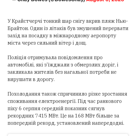
У Крайстчерчі тонкий шар снігу вкрив пляж Нью-
Брайтон. Один із літаків був змушений перервати
захід на посадку в міжнародному аеропорту
міста через сильний вітер і дощ.
Поліція отримувала повідомлення про
автомобілі, які з’їжджали з обмерзлих доріг, і
закликала жителів без нагальної потреби не
вирушати в дорогу.
Похолодання також спричинило різке зростання
споживання електроенергії. Під час ранкового
піку 6 серпня середній показник сягнув
рекордних 7415 МВт. Це на 168 МВт більше за
попередній рекорд, установлений напередодні.