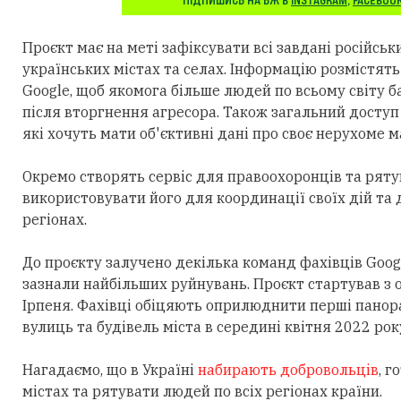
ПІДПИШИСЬ НА БЖ В
INSTAGRAM
,
FACEBOO
Проєкт має на меті зафіксувати всі завдані російсь
українських містах та селах. Інформацію розмістять
Google, щоб якомога більше людей по всьому світу ба
після вторгнення агресора. Також загальний доступ
які хочуть мати об'єктивні дані про своє нерухоме м
Окремо створять сервіс для правоохоронців та ряту
використовувати його для координації своїх дій та д
регіонах.
До проєкту залучено декілька команд фахівців Google
зазнали найбільших руйнувань. Проєкт стартував з
Ірпеня. Фахівці обіцяють оприлюднити перші панор
вулиць та будівель міста в середині квітня 2022 рок
Нагадаємо, що в Україні
набирають добровольців
, г
містах та рятувати людей по всіх регіонах країни.