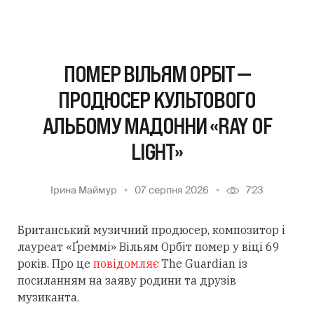
ПОМЕР ВІЛЬЯМ ОРБІТ —
ПРОДЮСЕР КУЛЬТОВОГО
АЛЬБОМУ МАДОННИ «RAY OF
LIGHT»
Ірина Маймур
07 серпня 2026
723
Британський музичний продюсер, композитор і
лауреат «Ґреммі» Вільям Орбіт помер у віці 69
років. Про це
повідомляє
The Guardian із
посиланням
на заяву родини та друзів
музиканта.