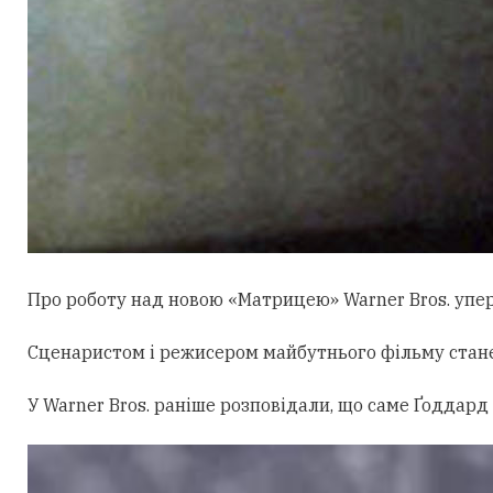
Про роботу над новою «Матрицею» Warner Bros. уперш
Сценаристом і режисером майбутнього фільму стан
У Warner Bros. раніше розповідали, що саме Ґоддард