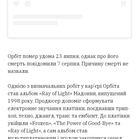
Орбіт помер удома 23 липня, однак про його
смерть повідомили 7 серпня. Причину смерті не
назвали.
Однією з визначальних робіт у кар’єрі Орбіта
став альбом «Ray of Light» Мадонни, випущений
1998 року. Продюсер допоміг сформувати
електронне звучання платівки, поєднавши трип-
хоп, техно, джангл, транс та ембієнт. До платівки
увійшли «Frozen», «The Power of Good-Bye» та
«Ray of Light», а сам альбом став
мультиплатиновим і згодом закріпився
серед