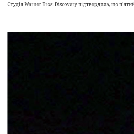
Студія Warner Bros. Discovery підтвердила, що п’ят