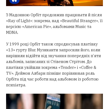
З Мадонною Орбіт
продовжив
працювати й після
«Ray of Light»: зокрема, над «Beautiful Stranger», її
версією «American Pie», альбомами Music та
MDNA.
У 1999 році Орбіт також спродюсував платівку
«13» гурту Blur. Музиканти запросили його, коли
вирішили відійти від звучання попередніх п’яти
альбомів, записаних зі Стівеном Стрітом. До
платівки увійшли зокрема «Tender» і «Coffee &
TV». Деймон Албарн пізніше порівнював роль
Орбіта під час роботи над альбомом із роботою
психіатра.