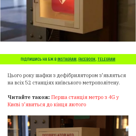
ПІДПИШИСЬ НА БЖ В
INSTAGRAM
,
FACEBOOK
,
TELEGRAM
Цього року шафки з дефібрилятором з'являться
на всіх 52 станціях київського метрополітену.
Читайте також:
Перша станція метро з 4G у
Києві з'явиться до кінця лютого