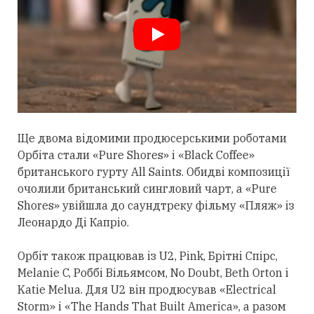
Ще двома відомими продюсерськими роботами
Орбіта
стали
«Pure Shores» і «Black Coffee»
британського гурту All Saints. Обидві композиції
очолили британський сингловий чарт, а «Pure
Shores» увійшла до саундтреку фільму «Пляж» із
Леонардо Ді Капріо.
Орбіт також працював із U2, Pink, Брітні Спірс,
Melanie C, Роббі Вільямсом, No Doubt, Beth Orton і
Katie Melua. Для U2 він продюсував «Electrical
Storm» і «The Hands That Built America», а разом