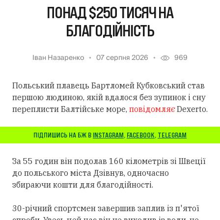
ПОНАД $250 ТИСЯЧ НА
БЛАГОДІЙНІСТЬ
Іван Назаренко
07 серпня 2026
969
Польський плавець Бартломей Кубковський став
першою людиною, якій вдалося без зупинок і сну
переплисти Балтійське море,
повідомляє
Dexerto.
ПІДПИШИСЬ НА БЖ В
INSTAGRAM
,
FACEBOOK
,
TELEGRAM
За 55 годин він подолав 160 кілометрів зі Швеції
до польського міста Дзівнув, одночасно
збираючи кошти для благодійності.
30-річний спортсмен завершив заплив із п'ятої
спроби. Увесь цей час він не виходив із води, не