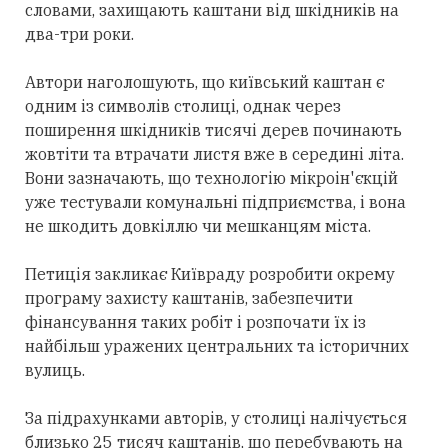
словами, захищають каштани від шкідників на
два-три роки.
Автори наголошують, що київський каштан є
одним із символів столиці, однак через
поширення шкідників тисячі дерев починають
жовтіти та втрачати листя вже в середині літа.
Вони зазначають, що технологію мікроін'єкцій
уже тестували комунальні підприємства, і вона
не шкодить довкіллю чи мешканцям міста.
Петиція закликає Київраду розробити окрему
програму захисту каштанів, забезпечити
фінансування таких робіт і розпочати їх із
найбільш уражених центральних та історичних
вулиць.
За підрахунками авторів, у столиці налічується
близько 25 тисяч каштанів, що перебувають на