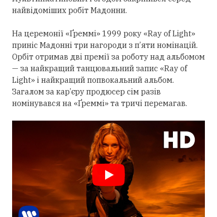
найвідоміших робіт Мадонни.
На церемонії «Ґреммі» 1999 року «Ray of Light»
приніс Мадонні
три
нагороди з п’яти номінацій.
Орбіт
отримав
дві премії за роботу над альбомом
— за найкращий танцювальний запис «Ray of
Light» і найкращий попвокальний альбом.
Загалом за кар’єру продюсер сім разів
номінувався на «Ґреммі» та тричі перемагав.