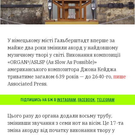
У німецькому місті Гальберштадт вперше за
майже два роки змінили акорд у найдовшому
музичному творі у світі. Виконання композиції
«ORGAN²/ASLSP (As Slow As Possible)»
американського композитора Джона Кейджа
триватиме загалом 639 років — до 2640-го,
пише
Associated Press.
ПІДПИШИСЬ НА БЖ В
INSTAGRAM
,
FACEBOOK
,
TELEGRAM
Цього разу до органа додали восьму трубу,
змінивши звучання з семи нот на вісім. Це 17-та
зміна акорду від початку виконання твору у