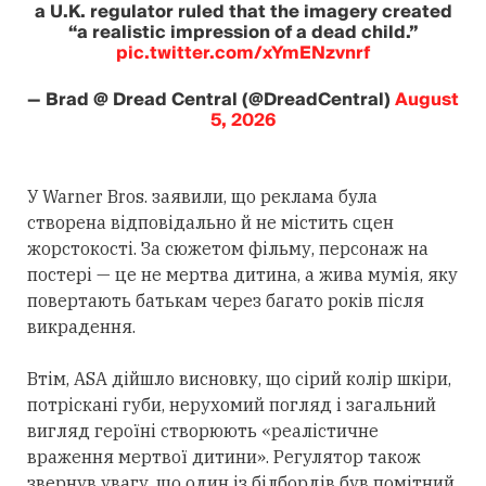
a U.K. regulator ruled that the imagery created
“a realistic impression of a dead child.”
pic.twitter.com/xYmENzvnrf
— Brad @ Dread Central (@DreadCentral)
August
5, 2026
У Warner Bros. заявили, що реклама була
створена відповідально й не містить сцен
жорстокості. За сюжетом фільму, персонаж на
постері — це не мертва дитина, а жива мумія, яку
повертають батькам через багато років після
викрадення.
Втім, ASA дійшло висновку, що сірий колір шкіри,
потріскані губи, нерухомий погляд і загальний
вигляд героїні створюють «реалістичне
враження мертвої дитини». Регулятор також
звернув увагу, що один із білбордів був помітний