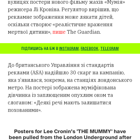
вулицях постери нового фільму жахів «Мумія»
режисера Лі Кроніна. Регулятор вирішив, що
рекламне зображення може лякати дітей,
оскільки створює «реалістичне враження
мертвої дитини»,
пише
The Guardian.
ПІДПИШИСЬ НА БЖ В
INSTAGRAM
,
FACEBOOK
,
TELEGRAM
До британського Управління зі стандартів
реклами (ASA) надійшло 30 скарг на кампанію,
яка з’явилася, зокрема, на станціях лондонського
метро. На постері зображена муміфікована
дівчинка із заплющеним опухлим оком та
слоганом: «Деякі речі мають залишатися
похованими».
Posters for Lee Cronin’s 'THE MUMMY' have
been pulled from the London Underground after