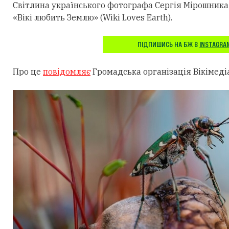
Світлина українського фотографа Сергія Мірошника
«Вікі любить Землю» (Wiki Loves Earth).
ПІДПИШИСЬ НА БЖ В
INSTAGRA
Про це
повідомляє
Громадська організація Вікімедіа