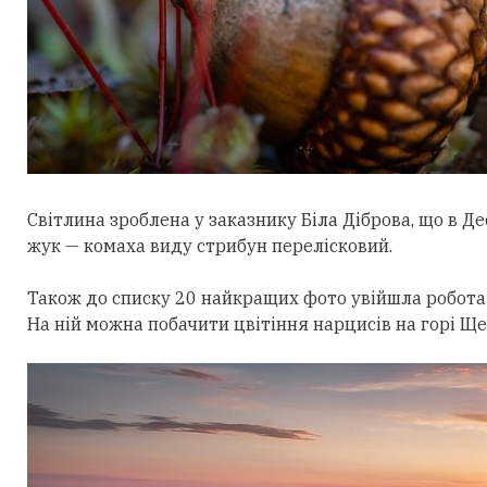
Світлина зроблена у заказнику Біла Діброва, що в Д
жук — комаха виду стрибун перелісковий.
Також до списку 20 найкращих фото увійшла робота
На ній можна побачити цвітіння нарцисів на горі Ще