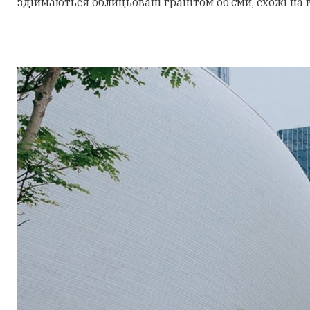
здіймаються облицьовані гранітом об’єми, схожі на 