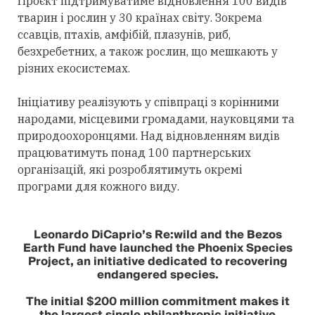
Проєкт підтримуватиме відновлення 100 видів
тварин і рослин у 30 країнах світу. Зокрема
ссавців, птахів, амфібій, плазунів, риб,
безхребетних, а також рослин, що мешкають у
різних екосистемах.
Ініціативу реалізують у співпраці з корінними
народами, місцевими громадами, науковцями та
природоохоронцями. Над відновленням видів
працюватимуть понад 100 партнерських
організацій, які розроблятимуть окремі
програми для кожного виду.
Leonardo DiCaprio’s Re:wild and the Bezos
Earth Fund have launched the Phoenix Species
Project, an initiative dedicated to recovering
endangered species.
The initial $200 million commitment makes it
the largest single philanthropic initiative