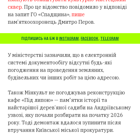
сквер.
Про це відомство повідомило у відповіді
на запит ГО «Спадщина»,
пише
пам’яткоохоронець Дмитро Перов.
ПІДПИШИСЬ НА БЖ В
INSTAGRAM
,
FACEBOOK
,
TELEGRAM
У міністерстві зазначили, що в електронній
системі документообігу відсутні будь-які
погодження на проведення земляних,
будівельних чи інших робіт за цією адресою.
Також Мінкульт не погоджував реконструкцію
кафе «Під липою» — пам'ятки історії та
найстарішої дерев’яної садиби на Андріївському
узвозі, яку почали розбирати на початку 2026
року. Тоді демонтаж вдалося зупинити після
втручання Київської міської прокуратури.