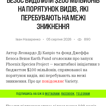
БЕЗОС ВИДІЛИЛИ $200 МІЛЬЙОНІВ
НА ПОРЯТУНОК ВИДІВ, ЯКІ
ПЕРЕБУВАЮТЬ НА МЕЖІ
ЗНИКНЕННЯ
Іван Назаренко
05 серпня 2026
890
Актор Леонардо Ді Капріо та фонд Джеффа
Безоса Bezos Earth Fund оголосили про запуск
Phoenix Species Project — масштабної ініціативи з
бюджетом $200 мільйонів, спрямованої на
порятунок видів, які перебувають на межі
зникнення. Про це
повідомляє
Variety.
ПІДПИШИСЬ НА БЖ В
INSTAGRAM
,
FACEBOOK
,
TELEGRAM