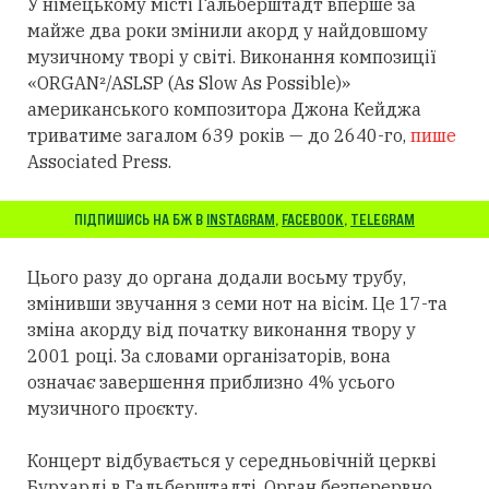
У німецькому місті Гальберштадт вперше за
майже два роки змінили акорд у найдовшому
музичному творі у світі. Виконання композиції
«ORGAN²/ASLSP (As Slow As Possible)»
американського композитора Джона Кейджа
триватиме загалом 639 років — до 2640-го,
пише
Associated Press.
ПІДПИШИСЬ НА БЖ В
INSTAGRAM
,
FACEBOOK
,
TELEGRAM
Цього разу до органа додали восьму трубу,
змінивши звучання з семи нот на вісім. Це 17-та
зміна акорду від початку виконання твору у
2001 році. За словами організаторів, вона
означає завершення приблизно 4% усього
музичного проєкту.
Концерт відбувається у середньовічній церкві
Бурхарді в Гальберштадті. Орган безперервно