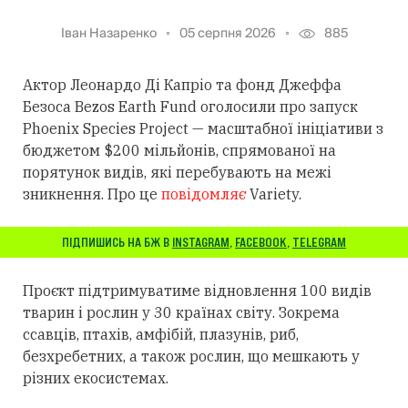
Іван Назаренко
05 серпня 2026
885
Актор Леонардо Ді Капріо та фонд Джеффа
Безоса Bezos Earth Fund оголосили про запуск
Phoenix Species Project — масштабної ініціативи з
бюджетом $200 мільйонів, спрямованої на
порятунок видів, які перебувають на межі
зникнення. Про це
повідомляє
Variety.
ПІДПИШИСЬ НА БЖ В
INSTAGRAM
,
FACEBOOK
,
TELEGRAM
Проєкт підтримуватиме відновлення 100 видів
тварин і рослин у 30 країнах світу. Зокрема
ссавців, птахів, амфібій, плазунів, риб,
безхребетних, а також рослин, що мешкають у
різних екосистемах.