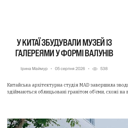
У КИТАЇ ЗБУДУВАЛИ МУЗЕЙ ІЗ
ГАЛЕРЕЯМИ У ФОРМІ ВАЛУНІВ
Ірина Маймур
05 серпня 2026
538
Китайська архітектурна студія MAD завершила звод
здіймаються облицьовані гранітом об’єми, схожі на 