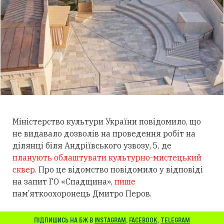
Міністерство культури України повідомило, що
не видавало дозволів на проведення робіт на
ділянці біля Андріївського узвозу, 5, де
планують облаштувати культурно-мистецький
сквер.
Про це відомство повідомило у відповіді
на запит ГО «Спадщина»,
пише
пам’яткоохоронець Дмитро Перов.
ПІДПИШИСЬ НА БЖ В
INSTAGRAM
,
FACEBOOK
,
TELEGRAM