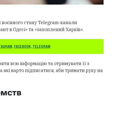
ння воєнного стану Telegram-канали
нт в Одесі» та «захоплений Харків».
TAGRAM
,
FACEBOOK
,
TELEGRAM
яти всю інформацію та отримувати її з
на які варто підписатися, аби тримати руку на
омств