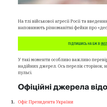
На тлі військової агресії Росії та введе
наповнюють різноманітні фейки про «деса
ПІДПИШИСЬ НА БЖ В
INS
У
такі моменти особливо важливо перевір
надійних джерел.
Ось перелік сторінок, 
пульсі.
Офіційні джерела від
Офіс Президента України