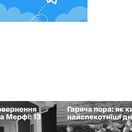
повернення
Гаряча пора: як 
а Мерфі: 13
найспекотніші дні