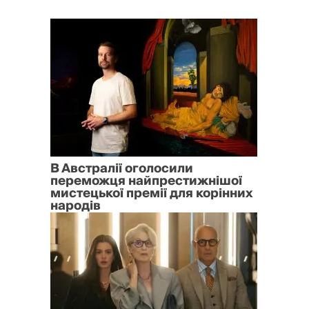
В Австралії оголосили
переможця найпрестижнішої
мистецької премії для корінних
народів