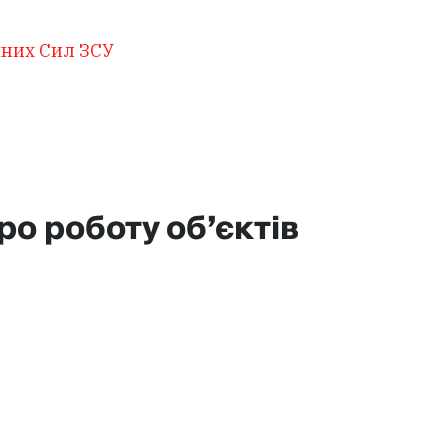
яних Сил ЗСУ
о роботу об’єктів