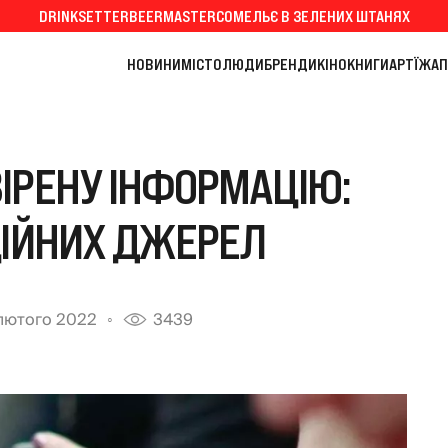
DRINKSETTER
BEERMASTER
СОМЕЛЬЄ В ЗЕЛЕНИХ ШТАНЯХ
НОВИНИ
МІСТО
ЛЮДИ
БРЕНДИ
КІНО
КНИГИ
АРТ
ЇЖА
П
ІРЕНУ ІНФОРМАЦІЮ:
ЦІЙНИХ ДЖЕРЕЛ
лютого 2022
3439