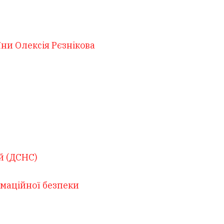
їни Олексія Рєзнікова
й (ДСНС)
рмаційної безпеки