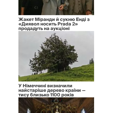
Жакет Міранди й сукню Енді з
«Диявол носить Prada 2»
продадуть на аукціоні
У Німеччині визначили
найстаріше дерево країни —
тису близько 1100 років