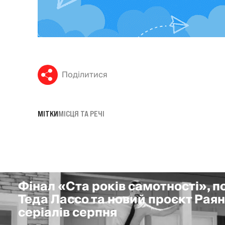
Поділитися
МІТКИ
МІСЦЯ ТА РЕЧІ
Фінал «Ста років самотності», 
Теда Лассо та новий проєкт Раян
серіалів серпня