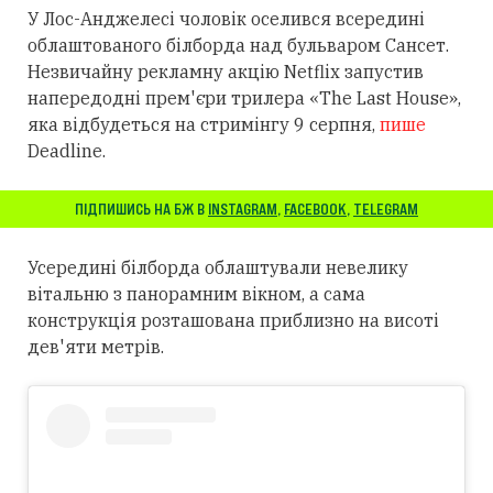
У Лос-Анджелесі чоловік оселився всередині
облаштованого білборда над бульваром Сансет.
Незвичайну рекламну акцію Netflix запустив
напередодні прем'єри трилера «The Last House»,
яка відбудеться на стримінгу 9 серпня,
пише
Deadline.
ПІДПИШИСЬ НА БЖ В
INSTAGRAM
,
FACEBOOK
,
TELEGRAM
Усередині білборда облаштували невелику
вітальню з панорамним вікном, а сама
конструкція розташована приблизно на висоті
дев'яти метрів.