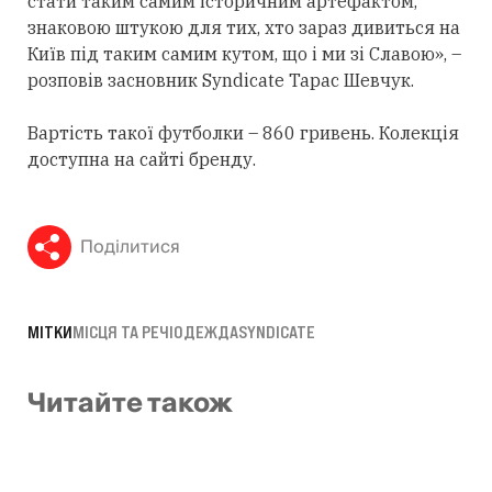
стати таким самим історичним артефактом,
знаковою штукою для тих, хто зараз дивиться на
Київ під таким самим кутом, що і ми зі Славою», –
розповів засновник Syndicate Тарас Шевчук.
Вартість такої футболки – 860 гривень. Колекція
доступна на
сайті
бренду.
Поділитися
МІТКИ
МІСЦЯ ТА РЕЧІ
ОДЕЖДА
SYNDICATE
Читайте також