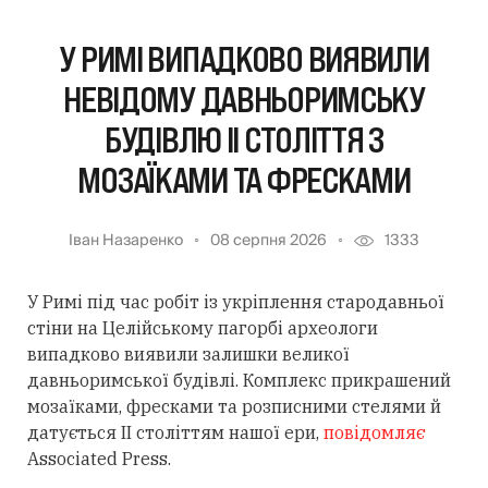
У РИМІ ВИПАДКОВО ВИЯВИЛИ
НЕВІДОМУ ДАВНЬОРИМСЬКУ
БУДІВЛЮ II СТОЛІТТЯ З
МОЗАЇКАМИ ТА ФРЕСКАМИ
Іван Назаренко
08 серпня 2026
1333
У Римі під час робіт із укріплення стародавньої
стіни на Целійському пагорбі археологи
випадково виявили залишки великої
давньоримської будівлі. Комплекс прикрашений
мозаїками, фресками та розписними стелями й
датується II століттям нашої ери,
повідомляє
Associated Press.