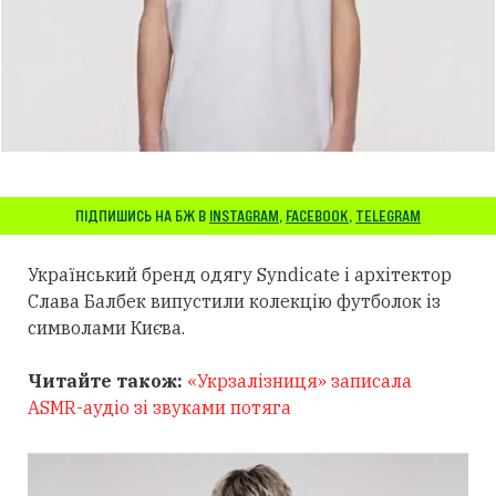
ПІДПИШИСЬ НА БЖ В
INSTAGRAM
,
FACEBOOK
,
TELEGRAM
Український бренд одягу Syndicate і архітектор
Слава Балбек випустили колекцію футболок із
символами Києва.
Читайте також:
«Укрзалізниця» записала
ASMR-аудіо зі звуками потяга