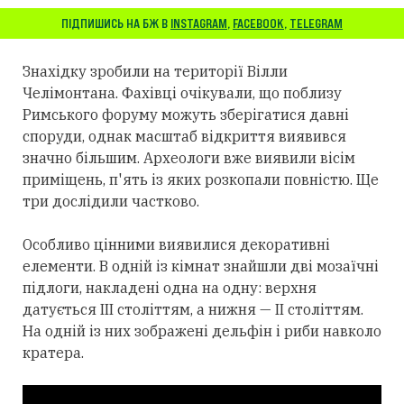
ПІДПИШИСЬ НА БЖ В
INSTAGRAM
,
FACEBOOK
,
TELEGRAM
Знахідку зробили на території Вілли
Челімонтана. Фахівці очікували, що поблизу
Римського форуму можуть зберігатися давні
споруди, однак масштаб відкриття виявився
значно більшим. Археологи вже виявили вісім
приміщень, п'ять із яких розкопали повністю. Ще
три дослідили частково.
Особливо цінними виявилися декоративні
елементи. В одній із кімнат знайшли дві мозаїчні
підлоги, накладені одна на одну: верхня
датується III століттям, а нижня — II століттям.
На одній із них зображені дельфін і риби навколо
кратера.