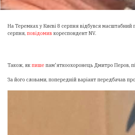
На Теремках у Києві 8 серпня відбувся масштабний
серпня,
повідомив
кореспондент NV.
Також, як
пише
пам'яткоохоронець Дмитро Перов, під
За його словами, попередній варіант передбачав пр