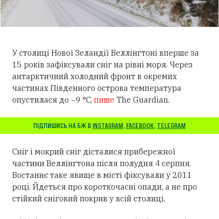
У столиці Нової Зеландії Веллінгтоні вперше за
15 років зафіксували сніг на рівні моря. Через
антарктичний холодний фронт в окремих
частинах Південного острова температура
опустилася до −9 °C,
пише
The Guardian.
ПІДПИШИСЬ НА БЖ В
INSTAGRAM
,
FACEBOOK
,
TELEGRAM
Сніг і мокрий сніг дісталися прибережної
частини Веллінгтона після полудня 4 серпня.
Востаннє таке явище в місті фіксували у 2011
році. Йдеться про короткочасні опади, а не про
стійкий сніговий покрив у всій столиці.