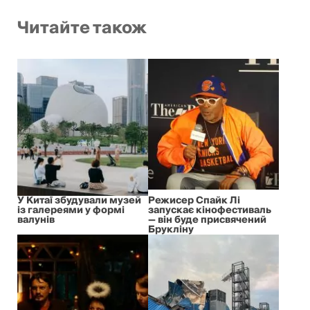
Читайте також
У Китаї збудували музей
Режисер Спайк Лі
із галереями у формі
запускає кінофестиваль
валунів
— він буде присвячений
Брукліну