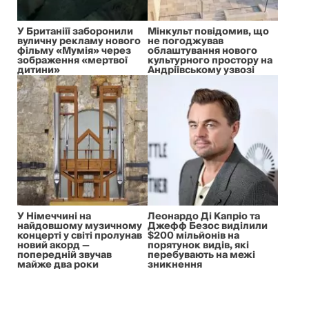
У Британіїї заборонили
Мінкульт повідомив, що
вуличну рекламу нового
не погоджував
фільму «Мумія» через
облаштування нового
зображення «мертвої
культурного простору на
дитини»
Андріївському узвозі
У Німеччині на
Леонардо Ді Капріо та
найдовшому музичному
Джефф Безос виділили
концерті у світі пролунав
$200 мільйонів на
новий акорд —
порятунок видів, які
попередній звучав
перебувають на межі
майже два роки
зникнення