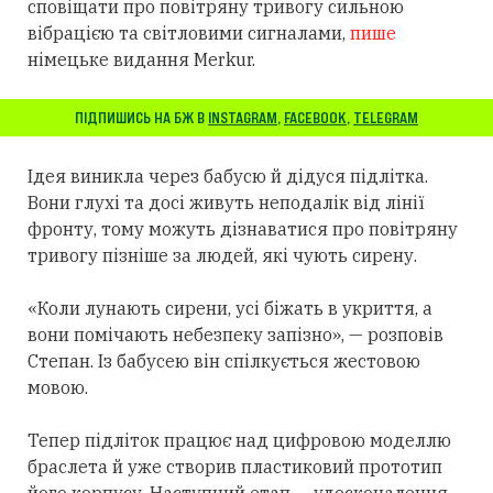
сповіщати про повітряну тривогу сильною
вібрацією та світловими сигналами,
пише
німецьке видання Merkur.
ПІДПИШИСЬ НА БЖ В
INSTAGRAM
,
FACEBOOK
,
TELEGRAM
Ідея виникла через бабусю й дідуся підлітка.
Вони глухі та досі живуть неподалік від лінії
фронту, тому можуть дізнаватися про повітряну
тривогу пізніше за людей, які чують сирену.
«Коли лунають сирени, усі біжать в укриття, а
вони помічають небезпеку запізно», — розповів
Степан. Із бабусею він спілкується жестовою
мовою.
Тепер підліток працює над цифровою моделлю
браслета й уже створив пластиковий прототип