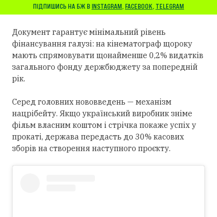
ПІДПИШИСЬ НА БЖ В
INSTAGRAM
,
FACEBOOK
,
TELEGRAM
Документ гарантує мінімальний рівень
фінансування галузі: на кінематограф щороку
мають спрямовувати щонайменше 0,2% видатків
загального фонду держбюджету за попередній
рік.
Серед головних нововведень — механізм
нацрібейту. Якщо український виробник зніме
фільм власним коштом і стрічка покаже успіх у
прокаті, держава передасть до 30% касових
зборів на створення наступного проєкту.