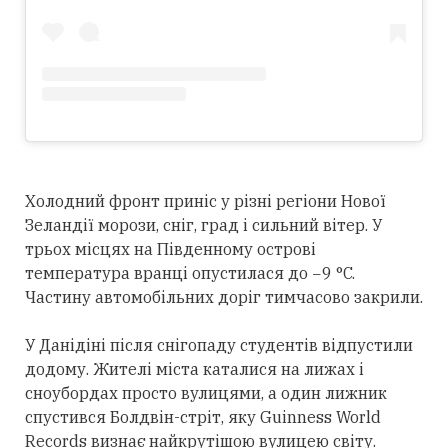
Холодний фронт приніс у різні регіони Нової
Зеландії морози, сніг, град і сильний вітер. У
трьох місцях на Південному острові
температура вранці опустилася до −9 °C.
Частину автомобільних доріг тимчасово закрили.
У Данідіні після снігопаду студентів відпустили
додому. Жителі міста каталися на лижах і
сноубордах просто вулицями, а один лижник
спустився Болдвін-стріт, яку Guinness World
Records визнає найкрутішою вулицею світу.