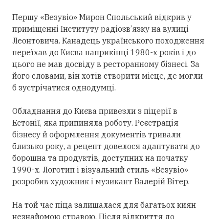
Першу «Везувіо» Мирон Спольський відкрив у
приміщенні Інституту радіозв’язку на вулиці
Леонтовича. Канадець українського походження
переїхав до Києва наприкінці 1980-х років і до
цього не мав досвіду в ресторанному бізнесі. За
його словами, він хотів створити місце, де могли
б зустрічатися однодумці.
Обладнання до Києва привезли з піцерії в
Естонії, яка припиняла роботу. Реєстрація
бізнесу й оформлення документів тривали
близько року, а рецепт довелося адаптувати до
борошна та продуктів, доступних на початку
1990-х. Логотип і візуальний стиль «Везувіо»
розробив художник і музикант Валерій Вітер.
На той час піца залишалася для багатьох киян
незнайомою стравою. Після відкриття до