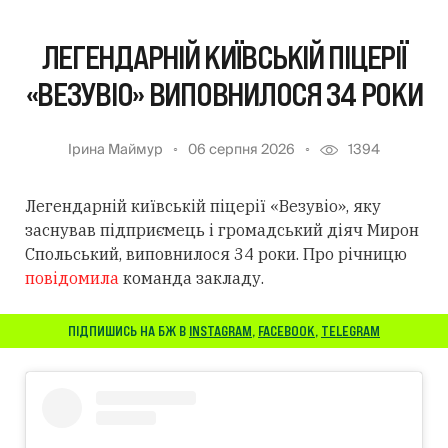
ЛЕГЕНДАРНІЙ КИЇВСЬКІЙ ПІЦЕРІЇ
«ВЕЗУВІО» ВИПОВНИЛОСЯ 34 РОКИ
Ірина Маймур
06 серпня 2026
1394
Легендарній київській піцерії «Везувіо», яку
заснував підприємець і громадський діяч Мирон
Спольський, виповнилося 34 роки. Про річницю
повідомила
команда закладу.
ПІДПИШИСЬ НА БЖ В
INSTAGRAM
,
FACEBOOK
,
TELEGRAM