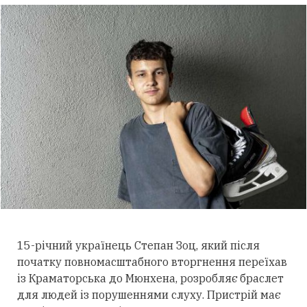
15-річний українець Степан Зоц, який після
початку повномасштабного вторгнення переїхав
із Краматорська до Мюнхена, розробляє браслет
для людей із порушеннями слуху.
Пристрій має