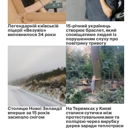
Легендарній київській
15-річний українець
піцерії «Везувіо»
створює браслет, який
виповнилося 34 роки
сповіщатиме людей із
порушенням слуху про
повітряну тривогу
Столицю Нової Зеландії
На Теремках у Києві
вперше за 15 років
сталися сутички між
засипало снігом
протестувальниками та
поліцією через вирубку
дерев заради теплотраси