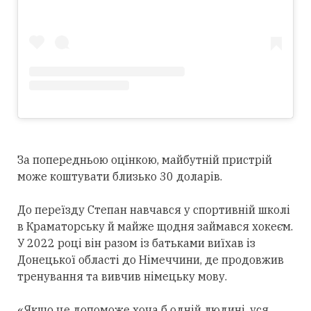
За попередньою оцінкою, майбутній пристрій
може коштувати близько 30 доларів.
До переїзду Степан навчався у спортивній школі
в Краматорську й майже щодня займався хокеєм.
У 2022 році він разом із батьками виїхав із
Донецької області до Німеччини, де продовжив
тренування та вивчив німецьку мову.
«Якщо це допоможе хоча б одній людині, уся