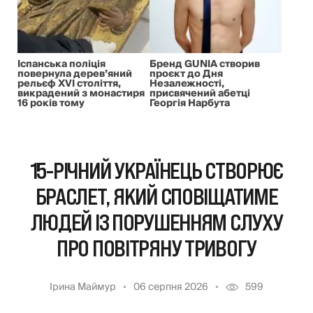
Іспанська поліція
Бренд GUNIA створив
повернула дерев’яний
проєкт до Дня
рельєф XVI століття,
Незалежності,
викрадений з монастиря
присвячений абетці
16 років тому
Георгія Нарбута
15-РІЧНИЙ УКРАЇНЕЦЬ СТВОРЮЄ
БРАСЛЕТ, ЯКИЙ СПОВІЩАТИМЕ
ЛЮДЕЙ ІЗ ПОРУШЕННЯМ СЛУХУ
ПРО ПОВІТРЯНУ ТРИВОГУ
Ірина Маймур
06 серпня 2026
599