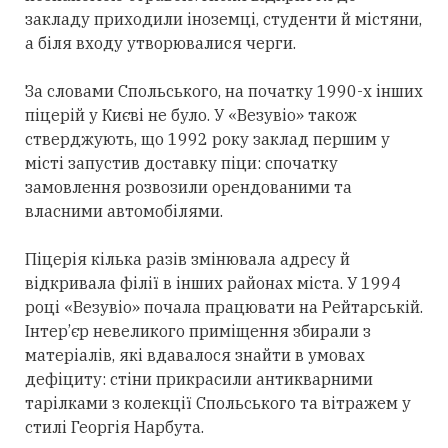
закладу приходили іноземці, студенти й містяни,
а біля входу утворювалися черги.
За словами Спольського, на початку 1990-х інших
піцерій у Києві не було. У «Везувіо» також
стверджують, що 1992 року заклад першим у
місті запустив доставку піци: спочатку
замовлення розвозили орендованими та
власними автомобілями.
Піцерія кілька разів змінювала адресу й
відкривала філії в інших районах міста. У 1994
році «Везувіо» почала працювати на Рейтарській.
Інтер’єр невеликого приміщення збирали з
матеріалів, які вдавалося знайти в умовах
дефіциту: стіни прикрасили антикварними
тарілками з колекції Спольського та вітражем у
стилі Георгія Нарбута.