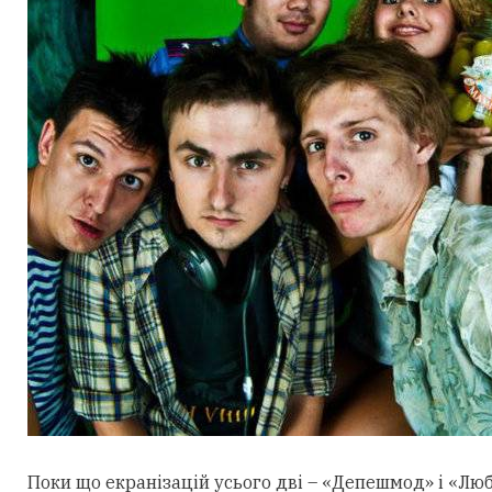
Поки що екранізацій усього дві – «Депешмод» і «Любо