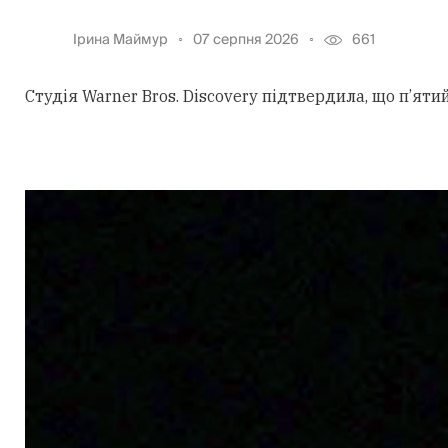
Ірина Маймур
07 серпня 2026
661
Студія Warner Bros. Discovery підтвердила, що п’ят