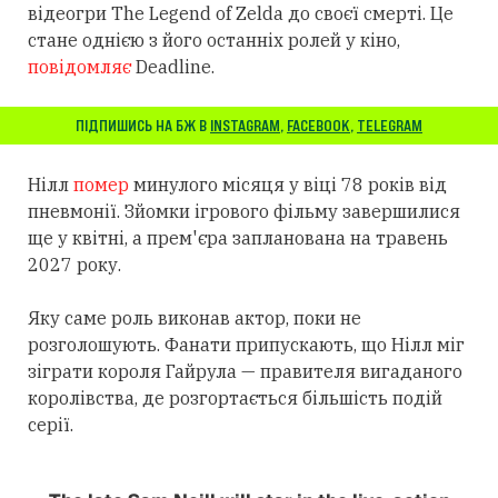
відеогри The Legend of Zelda до своєї смерті. Це
стане однією з його останніх ролей у кіно,
повідомляє
Deadline.
ПІДПИШИСЬ НА БЖ В
INSTAGRAM
,
FACEBOOK
,
TELEGRAM
Нілл
помер
минулого місяця у віці 78 років від
пневмонії. Зйомки ігрового фільму завершилися
ще у квітні, а прем'єра запланована на травень
2027 року.
Яку саме роль виконав актор, поки не
розголошують. Фанати припускають, що Нілл міг
зіграти короля Гайрула — правителя вигаданого
королівства, де розгортається більшість подій
серії.