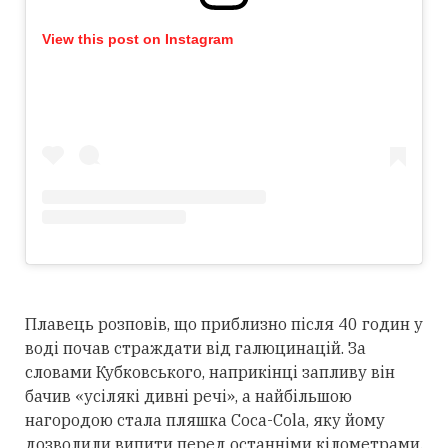
View this post on Instagram
Плавець розповів, що приблизно після 40 годин у
воді почав страждати від галюцинацій. За
словами Кубковського, наприкінці запливу він
бачив «усілякі дивні речі», а найбільшою
нагородою стала пляшка Coca-Cola, яку йому
дозволили випити перед останніми кілометрами.