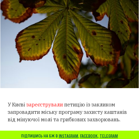
У Києві
зареєстрували
петицію із закликом
запровадити міську програму захисту каштанів
від мінуючої молі та грибкових захворювань.
ПІДПИШИСЬ НА БЖ В
INSTAGRAM
,
FACEBOOK
,
TELEGRAM