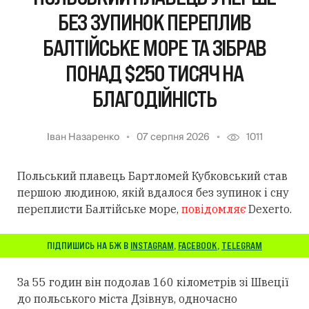
БЕЗ ЗУПИНОК ПЕРЕПЛИВ
БАЛТІЙСЬКЕ МОРЕ ТА ЗІБРАВ
ПОНАД $250 ТИСЯЧ НА
БЛАГОДІЙНІСТЬ
Іван Назаренко
07 серпня 2026
1011
Польський плавець Бартломей Кубковський став
першою людиною, якій вдалося без зупинок і сну
переплисти Балтійське море,
повідомляє
Dexerto.
ПІДПИШИСЬ НА БЖ В
INSTAGRAM
,
FACEBOOK
,
TELEGRAM
За 55 годин він подолав 160 кілометрів зі Швеції
до польського міста Дзівнув, одночасно