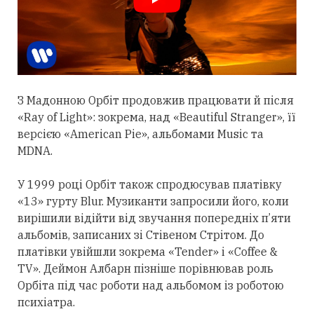
З Мадонною Орбіт
продовжив
працювати й після
«Ray of Light»: зокрема, над «Beautiful Stranger», її
версією «American Pie», альбомами Music та
MDNA.
У 1999 році Орбіт також спродюсував платівку
«13» гурту Blur. Музиканти запросили його, коли
вирішили відійти від звучання попередніх п’яти
альбомів, записаних зі Стівеном Стрітом. До
платівки увійшли зокрема «Tender» і «Coffee &
TV». Деймон Албарн пізніше порівнював роль
Орбіта під час роботи над альбомом із роботою
психіатра.