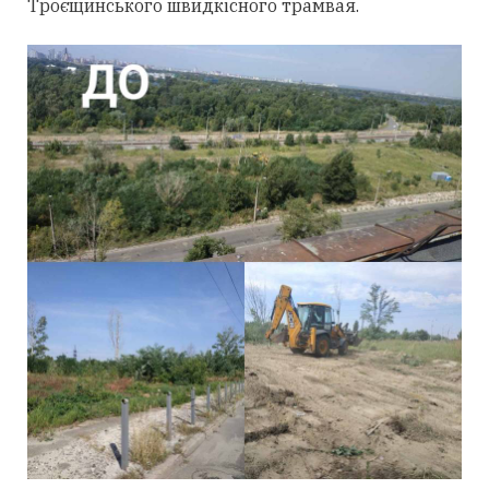
Троєщинського швидкісного трамвая.