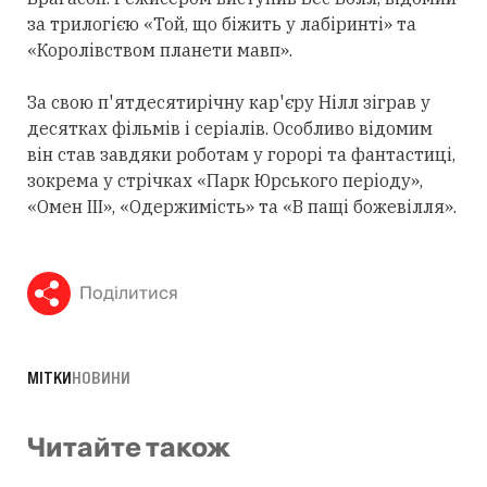
за трилогією «Той, що біжить у лабіринті» та
«Королівством планети мавп».
За свою п'ятдесятирічну кар'єру Нілл зіграв у
десятках фільмів і серіалів. Особливо відомим
він став завдяки роботам у горорі та фантастиці,
зокрема у стрічках «Парк Юрського періоду»,
«Омен III», «Одержимість» та «В пащі божевілля».
Поділитися
МІТКИ
НОВИНИ
Читайте також