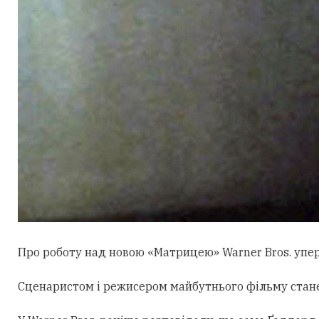
Про роботу над новою «Матрицею» Warner Bros. уперш
Сценаристом і режисером майбутнього фільму стан