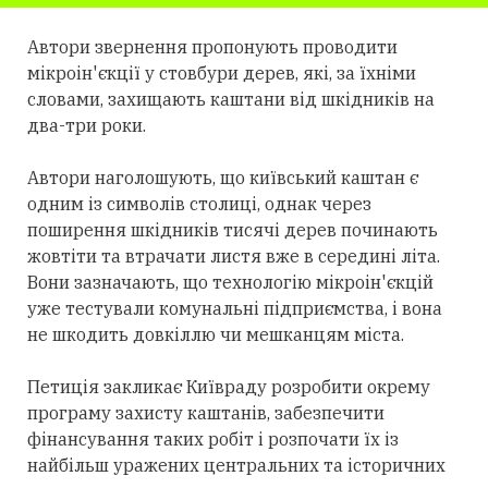
Автори звернення пропонують проводити
мікроін'єкції у стовбури дерев, які, за їхніми
словами, захищають каштани від шкідників на
два-три роки.
Автори наголошують, що київський каштан є
одним із символів столиці, однак через
поширення шкідників тисячі дерев починають
жовтіти та втрачати листя вже в середині літа.
Вони зазначають, що технологію мікроін'єкцій
уже тестували комунальні підприємства, і вона
не шкодить довкіллю чи мешканцям міста.
Петиція закликає Київраду розробити окрему
програму захисту каштанів, забезпечити
фінансування таких робіт і розпочати їх із
найбільш уражених центральних та історичних