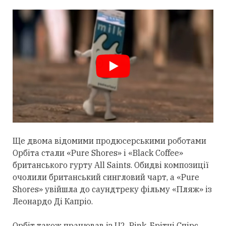
Ще двома відомими продюсерськими роботами
Орбіта
стали
«Pure Shores» і «Black Coffee»
британського гурту All Saints. Обидві композиції
очолили британський сингловий чарт, а «Pure
Shores» увійшла до саундтреку фільму «Пляж» із
Леонардо Ді Капріо.
Орбіт також працював із U2, Pink, Брітні Спірс,