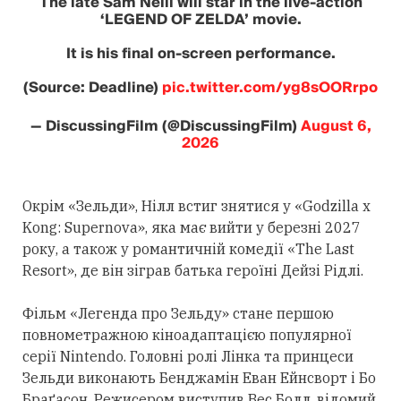
The late Sam Neill will star in the live-action
‘LEGEND OF ZELDA’ movie.
It is his final on-screen performance.
(Source: Deadline)
pic.twitter.com/yg8sOORrpo
— DiscussingFilm (@DiscussingFilm)
August 6,
2026
Окрім «Зельди», Нілл встиг знятися у «Godzilla x
Kong: Supernova», яка має вийти у березні 2027
року, а також у романтичній комедії «The Last
Resort», де він зіграв батька героїні Дейзі Рідлі.
Фільм «Легенда про Зельду» стане першою
повнометражною кіноадаптацією популярної
серії Nintendo. Головні ролі Лінка та принцеси
Зельди виконають Бенджамін Еван Ейнсворт і Бо
Браґасон. Режисером виступив Вес Болл, відомий