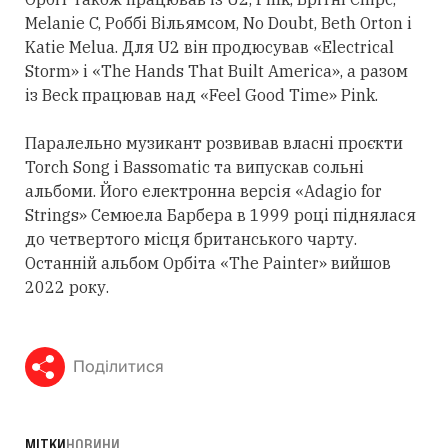
Melanie C, Роббі Вільямсом, No Doubt, Beth Orton і
Katie Melua. Для U2 він продюсував «Electrical
Storm» і «The Hands That Built America», а разом
із Beck працював над «Feel Good Time» Pink.
Паралельно музикант розвивав власні проєкти
Torch Song і Bassomatic та випускав сольні
альбоми. Його електронна версія «Adagio for
Strings» Семюела Барбера в 1999 році піднялася
до четвертого місця британського чарту.
Останній альбом Орбіта «The Painter» вийшов
2022 року.
Поділитися
МІТКИ
НОВИНИ