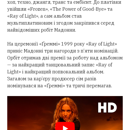
хоп, техно, джангл, транс та ембієнт. До платівки
увійшли «Frozen», «The Power of Good-Bye» та
«Ray of Light», а сам альбом став
мультиплатиновим і згодом закріпився
серед
найвідоміших робіт Мадонни.
На церемонії «Ґреммі» 1999 року «Ray of Light»
приніс Мадонні
три
нагороди з п’яти номінацій.
Орбіт
отримав
дві премії за роботу над альбомом
— за найкращий танцювальний запис «Ray of
Light» і найкращий попвокальний альбом.
Загалом за кар’єру продюсер сім разів
номінувався на «Ґреммі» та тричі перемагав.