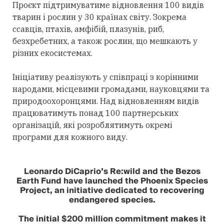
Проєкт підтримуватиме відновлення 100 видів
тварин і рослин у 30 країнах світу. Зокрема
ссавців, птахів, амфібій, плазунів, риб,
безхребетних, а також рослин, що мешкають у
різних екосистемах.
Ініціативу реалізують у співпраці з корінними
народами, місцевими громадами, науковцями та
природоохоронцями. Над відновленням видів
працюватимуть понад 100 партнерських
організацій, які розроблятимуть окремі
програми для кожного виду.
Leonardo DiCaprio’s Re:wild and the Bezos
Earth Fund have launched the Phoenix Species
Project, an initiative dedicated to recovering
endangered species.
The initial $200 million commitment makes it