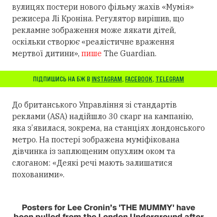
вулицях постери нового фільму жахів «Мумія»
режисера Лі Кроніна. Регулятор вирішив, що
рекламне зображення може лякати дітей,
оскільки створює «реалістичне враження
мертвої дитини»,
пише
The Guardian.
ПІДПИШИСЬ НА БЖ В
INSTAGRAM
,
FACEBOOK
,
TELEGRAM
До британського Управління зі стандартів
реклами (ASA) надійшло 30 скарг на кампанію,
яка з’явилася, зокрема, на станціях лондонського
метро. На постері зображена муміфікована
дівчинка із заплющеним опухлим оком та
слоганом: «Деякі речі мають залишатися
похованими».
Posters for Lee Cronin’s 'THE MUMMY' have