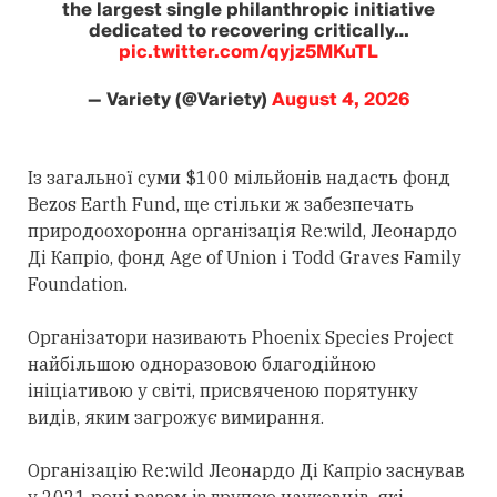
the largest single philanthropic initiative
dedicated to recovering critically…
pic.twitter.com/qyjz5MKuTL
— Variety (@Variety)
August 4, 2026
Із загальної суми $100 мільйонів надасть фонд
Bezos Earth Fund, ще стільки ж забезпечать
природоохоронна організація Re:wild, Леонардо
Ді Капріо, фонд Age of Union і Todd Graves Family
Foundation.
Організатори називають Phoenix Species Project
найбільшою одноразовою благодійною
ініціативою у світі, присвяченою порятунку
видів, яким загрожує вимирання.
Організацію Re:wild Леонардо Ді Капріо заснував
у 2021 році разом із групою науковців, які