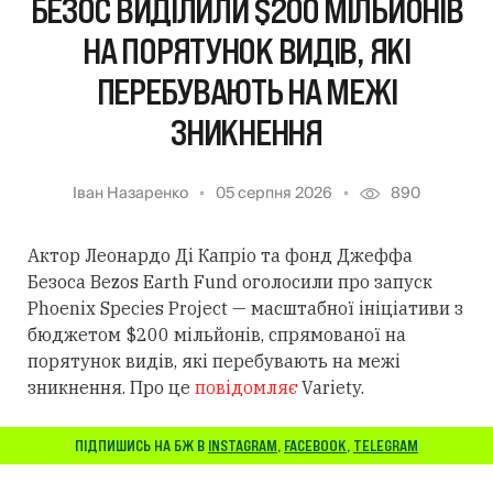
БЕЗОС ВИДІЛИЛИ $200 МІЛЬЙОНІВ
НА ПОРЯТУНОК ВИДІВ, ЯКІ
ПЕРЕБУВАЮТЬ НА МЕЖІ
ЗНИКНЕННЯ
Іван Назаренко
05 серпня 2026
890
Актор Леонардо Ді Капріо та фонд Джеффа
Безоса Bezos Earth Fund оголосили про запуск
Phoenix Species Project — масштабної ініціативи з
бюджетом $200 мільйонів, спрямованої на
порятунок видів, які перебувають на межі
зникнення. Про це
повідомляє
Variety.
ПІДПИШИСЬ НА БЖ В
INSTAGRAM
,
FACEBOOK
,
TELEGRAM