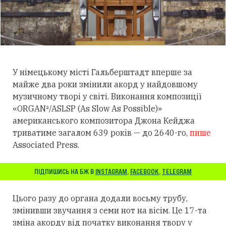
У німецькому місті Гальберштадт вперше за
майже два роки змінили акорд у найдовшому
музичному творі у світі. Виконання композиції
«ORGAN²/ASLSP (As Slow As Possible)»
американського композитора Джона Кейджа
триватиме загалом 639 років — до 2640-го,
пише
Associated Press.
ПІДПИШИСЬ НА БЖ В
INSTAGRAM
,
FACEBOOK
,
TELEGRAM
Цього разу до органа додали восьму трубу,
змінивши звучання з семи нот на вісім. Це 17-та
зміна акорду від початку виконання твору у