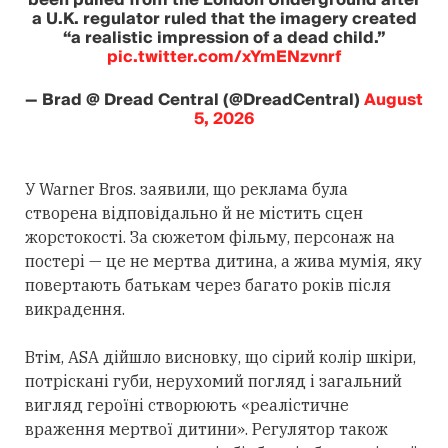
been pulled from the London Underground after
a U.K. regulator ruled that the imagery created
“a realistic impression of a dead child.”
pic.twitter.com/xYmENzvnrf
— Brad @ Dread Central (@DreadCentral)
August
5, 2026
У Warner Bros. заявили, що реклама була
створена відповідально й не містить сцен
жорстокості. За сюжетом фільму, персонаж на
постері — це не мертва дитина, а жива мумія, яку
повертають батькам через багато років після
викрадення.
Втім, ASA дійшло висновку, що сірий колір шкіри,
потріскані губи, нерухомий погляд і загальний
вигляд героїні створюють «реалістичне
враження мертвої дитини». Регулятор також