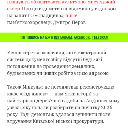
планують облаштувати культурно-мистецький
сквер.
Про це відомство повідомило у відповіді
на запит ГО «Спадщина»,
пише
пам’яткоохоронець Дмитро Перов.
ПІДПИШИСЬ НА БЖ В
INSTAGRAM
,
FACEBOOK
,
TELEGRAM
У міністерстві зазначили, що в електронній
системі документообігу відсутні будь-які
погодження на проведення земляних,
будівельних чи інших робіт за цією адресою.
Також Мінкульт не погоджував реконструкцію
кафе «Під липою» — пам'ятки історії та
найстарішої дерев’яної садиби на Андріївському
узвозі, яку почали розбирати на початку 2026
року. Тоді демонтаж вдалося зупинити після
втручання Київської міської прокуратури.