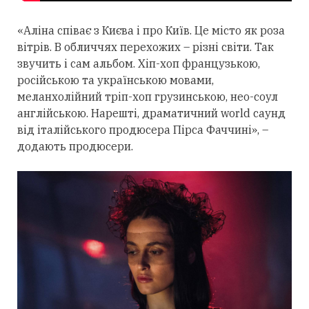
«Аліна співає з Києва і про Київ. Це місто як роза
вітрів. В обличчях перехожих – різні світи. Так
звучить і сам альбом. Хіп-хоп французькою,
російською та українською мовами,
меланхолійний тріп-хоп грузинською, нео-соул
англійською. Нарешті, драматичний world саунд
від італійського продюсера Пірса Фаччині», –
додають продюсери.