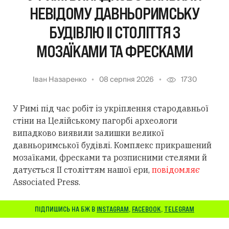
НЕВІДОМУ ДАВНЬОРИМСЬКУ
БУДІВЛЮ II СТОЛІТТЯ З
МОЗАЇКАМИ ТА ФРЕСКАМИ
Іван Назаренко
08 серпня 2026
1730
У Римі під час робіт із укріплення стародавньої
стіни на Целійському пагорбі археологи
випадково виявили залишки великої
давньоримської будівлі. Комплекс прикрашений
мозаїками, фресками та розписними стелями й
датується II століттям нашої ери,
повідомляє
Associated Press.
ПІДПИШИСЬ НА БЖ В
INSTAGRAM
,
FACEBOOK
,
TELEGRAM