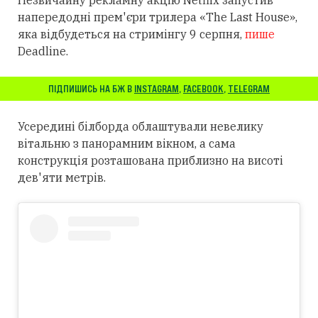
Незвичайну рекламну акцію Netflix запустив
напередодні прем'єри трилера «The Last House»,
яка відбудеться на стримінгу 9 серпня,
пише
Deadline.
ПІДПИШИСЬ НА БЖ В
INSTAGRAM
,
FACEBOOK
,
TELEGRAM
Усередині білборда облаштували невелику
вітальню з панорамним вікном, а сама
конструкція розташована приблизно на висоті
дев'яти метрів.