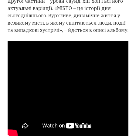
другої частини – урбан-саунд, хіп-хоп і всі його
актуальні варіації. «MISTO – це історії дня
сьогоднішнього. Бурхливе, динамічне життя у
великому місті, в якому сплітаються люди, події
та випадкові зустрічі», – йдеться в описі альбому.