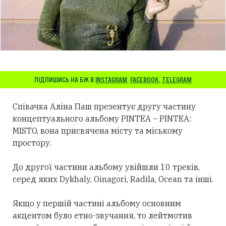
ПІДПИШИСЬ НА БЖ В
INSTAGRAM
,
FACEBOOK
,
TELEGRAM
Співачка Аліна Паш презентує другу частину
концептуального альбому PINTEA – PINTEA:
MISTO, вона присвячена місту та міському
простору.
До другої частини альбому увійшли 10 треків,
серед яких Dykhaly, Oinagori, Radila, Ocean та інші.
Якщо у першій частині альбому основним
акцентом було етно-звучання, то лейтмотив