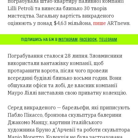
пограбувала штаб-квартиру паливної компанії
Lilli Petroli та винесла близько 30 творів
мистецтва. Загальну вартість викраденого
оцінюють у понад $4,63 мільйона,
пише
ARTnews.
ПІДПИШИСЬ НА БЖ В
INSTAGRAM
,
FACEBOOK
,
TELEGRAM
Пограбування сталося 28 липня. Зловмисники
використали вантажівку компанії, щоб
протаранити ворота, після чого провели
всередині будівлі близько восьми годин. Вони
обшукали офіси та лобі, де власник компанії
Мауро Ліллі виставляв свою приватну колекцію.
Серед викраденого — барельєфи, які приписують
Пабло Пікассо, бронзова скульптура балерини
Джакомо Манцу, картини італійського
художника Бруно д'Арчевії та роботи скульптора
Маріо Моретто. Колекція не була застрахована.