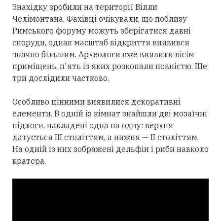
Знахідку зробили на території Вілли
Челімонтана. Фахівці очікували, що поблизу
Римського форуму можуть зберігатися давні
споруди, однак масштаб відкриття виявився
значно більшим. Археологи вже виявили вісім
приміщень, п'ять із яких розкопали повністю. Ще
три дослідили частково.
Особливо цінними виявилися декоративні
елементи. В одній із кімнат знайшли дві мозаїчні
підлоги, накладені одна на одну: верхня
датується III століттям, а нижня — II століттям.
На одній із них зображені дельфін і риби навколо
кратера.