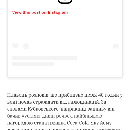
View this post on Instagram
Плавець розповів, що приблизно після 40 годин у
воді почав страждати від галюцинацій. За
словами Кубковського, наприкінці запливу він
бачив «усілякі дивні речі», а найбільшою
нагородою стала пляшка Coca-Cola, яку йому
дозволили випити перед останніми кілометрами.