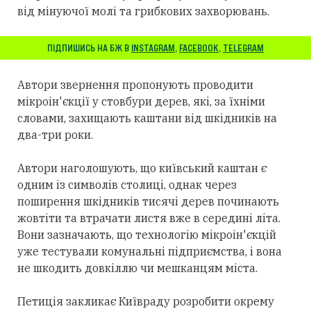
від мінуючої молі та грибкових захворювань.
ПІДПИШИСЬ НА БЖ В
INSTAGRAM
,
FACEBOOK
,
TELEGRAM
Автори звернення пропонують проводити
мікроін'єкції у стовбури дерев, які, за їхніми
словами, захищають каштани від шкідників на
два-три роки.
Автори наголошують, що київський каштан є
одним із символів столиці, однак через
поширення шкідників тисячі дерев починають
жовтіти та втрачати листя вже в середині літа.
Вони зазначають, що технологію мікроін'єкцій
уже тестували комунальні підприємства, і вона
не шкодить довкіллю чи мешканцям міста.
Петиція закликає Київраду розробити окрему