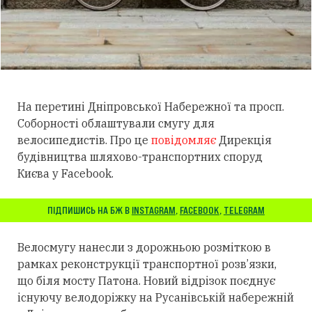
На перетині Дніпровської Набережної та просп.
Соборності облаштували смугу для
велосипедистів. Про це
повідомляє
Дирекція
будівництва шляхово-транспортних споруд
Києва у Facebook.
ПІДПИШИСЬ НА БЖ В
INSTAGRAM
,
FACEBOOK
,
TELEGRAM
Велосмугу нанесли з дорожньою розміткою в
рамках реконструкції транспортної розв’язки,
що біля мосту Патона. Новий відрізок поєднує
існуючу велодоріжку на Русанівській набережній