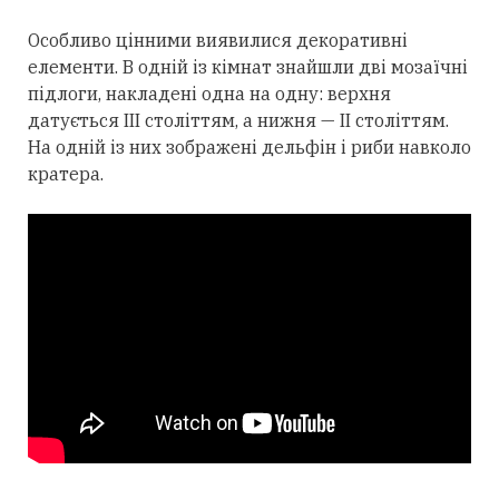
Особливо цінними виявилися декоративні
елементи. В одній із кімнат знайшли дві мозаїчні
підлоги, накладені одна на одну: верхня
датується III століттям, а нижня — II століттям.
На одній із них зображені дельфін і риби навколо
кратера.