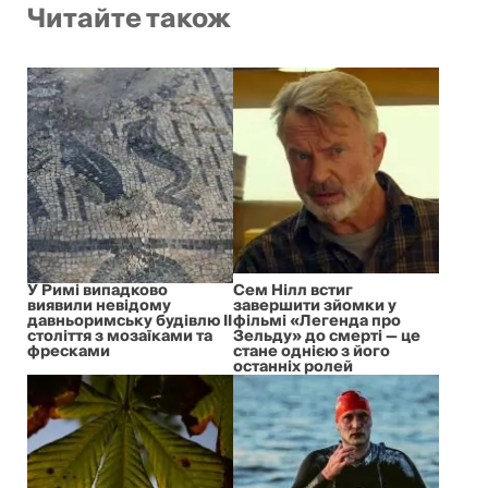
Читайте також
У Римі випадково
Сем Нілл встиг
виявили невідому
завершити зйомки у
давньоримську будівлю II
фільмі «Легенда про
століття з мозаїками та
Зельду» до смерті — це
фресками
стане однією з його
останніх ролей