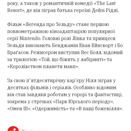
року, а також у романтичній комедії «The Last
Resort», де він зіграв батька героїні Дейзі Рідлі.
Фільм «Легенда про Зельду» стане першою
повнометражною кіноадаптацією популярної
серії Nintendo. Головні ролі Лінка та принцеси
Зельди виконають Бенджамін Еван Ейнсворт і Бо
Браґасон. Режисером виступив Вес Болл, відомий
за трилогією «Той, що біжить у лабіринті» та
«Королівством планети мавп».
За свою п'ятдесятирічну кар'єру Нілл зіграв у
десятках фільмів і серіалів. Особливо відомим
він став завдяки роботам у горорі та фантастиці,
зокрема у стрічках «Парк Юрського періоду»,
«Омен III», «Одержимість» та «В пащі божевілля».