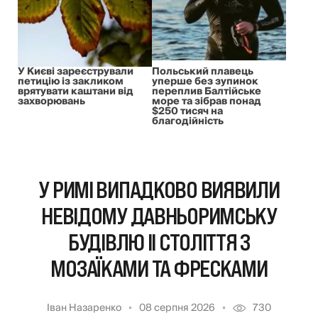
У Києві зареєстрували
Польський плавець
петицію із закликом
уперше без зупинок
врятувати каштани від
переплив Балтійське
захворювань
море та зібрав понад
$250 тисяч на
благодійність
У РИМІ ВИПАДКОВО ВИЯВИЛИ
НЕВІДОМУ ДАВНЬОРИМСЬКУ
БУДІВЛЮ II СТОЛІТТЯ З
МОЗАЇКАМИ ТА ФРЕСКАМИ
Іван Назаренко
08 серпня 2026
730