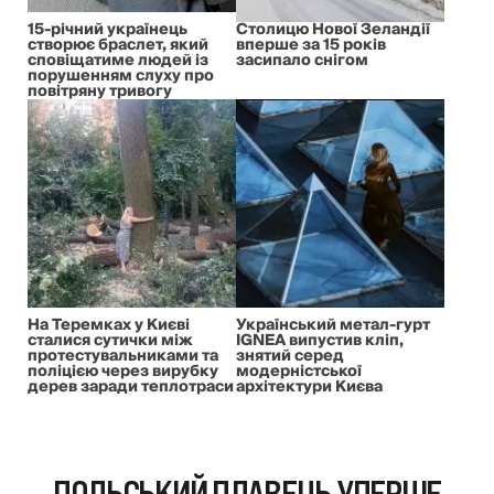
15-річний українець
Столицю Нової Зеландії
створює браслет, який
вперше за 15 років
сповіщатиме людей із
засипало снігом
порушенням слуху про
повітряну тривогу
На Теремках у Києві
Український метал-гурт
сталися сутички між
IGNEA випустив кліп,
протестувальниками та
знятий серед
поліцією через вирубку
модерністської
дерев заради теплотраси
архітектури Києва
ПОЛЬСЬКИЙ ПЛАВЕЦЬ УПЕРШЕ