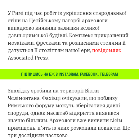
У Римі під час робіт із укріплення стародавньої
стіни на Целійському пагорбі археологи
випадково виявили залишки великої
давньоримської будівлі. Комплекс прикрашений
мозаїками, фресками та розписними стелями й
датується II століттям нашої ери,
повідомляє
Associated Press.
ПІДПИШИСЬ НА БЖ В
INSTAGRAM
,
FACEBOOK
,
TELEGRAM
Знахідку зробили на території Вілли
Челімонтана. Фахівці очікували, що поблизу
Римського форуму можуть зберігатися давні
споруди, однак масштаб відкриття виявився
значно більшим. Археологи вже виявили вісім
приміщень, п'ять із яких розкопали повністю. Ще
три дослідили частково.