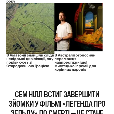
року
В Амазонії знайшли сліди
В Австралії оголосили
невідомої цивілізації, яку
переможця
порівнюють зі
найпрестижнішої
Стародавньою Грецією
мистецької премії для
корінних народів
СЕМ НІЛЛ ВСТИГ ЗАВЕРШИТИ
ЗЙОМКИ У ФІЛЬМІ «ЛЕГЕНДА ПРО
ЗЕЛЬДУ» ДО СМЕРТІ — ЦЕ СТАНЕ