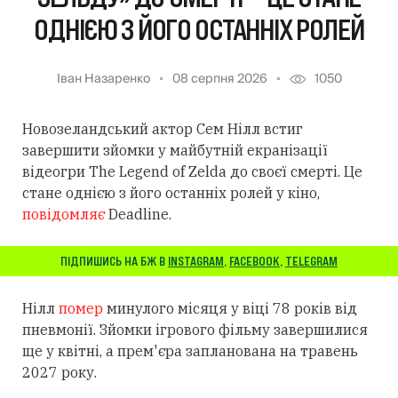
ОДНІЄЮ З ЙОГО ОСТАННІХ РОЛЕЙ
Іван Назаренко
08 серпня 2026
1050
Новозеландський актор Сем Нілл встиг
завершити зйомки у майбутній екранізації
відеогри The Legend of Zelda до своєї смерті. Це
стане однією з його останніх ролей у кіно,
повідомляє
Deadline.
ПІДПИШИСЬ НА БЖ В
INSTAGRAM
,
FACEBOOK
,
TELEGRAM
Нілл
помер
минулого місяця у віці 78 років від
пневмонії. Зйомки ігрового фільму завершилися
ще у квітні, а прем'єра запланована на травень
2027 року.