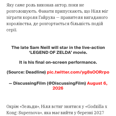
Яку саме роль виконав актор, поки не
розголошують. Фанати припускають, що Нілл міг
зіграти короля Гайрула — правителя вигаданого
королівства, де розгортається більшість подій
серії.
The late Sam Neill will star in the live-action
‘LEGEND OF ZELDA’ movie.
It is his final on-screen performance.
(Source: Deadline)
pic.twitter.com/yg8sOORrpo
— DiscussingFilm (@DiscussingFilm)
August 6,
2026
Окрім «Зельди», Нілл встиг знятися у «Godzilla x
Kong: Supernova», яка має вийти у березні 2027