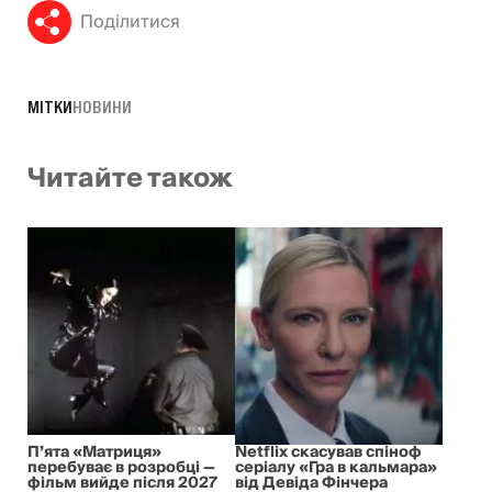
Поділитися
МІТКИ
НОВИНИ
Читайте також
П’ята «Матриця»
Netflix скасував спіноф
перебуває в розробці —
серіалу «Гра в кальмара»
фільм вийде після 2027
від Девіда Фінчера