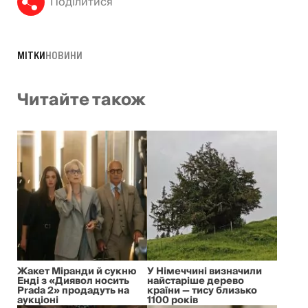
Поділитися
МІТКИ
НОВИНИ
Читайте також
Жакет Міранди й сукню
У Німеччині визначили
Енді з «Диявол носить
найстаріше дерево
Prada 2» продадуть на
країни — тису близько
аукціоні
1100 років