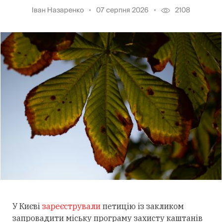
Іван Назаренко
07 серпня 2026
2108
У Києві
зареєстрували
петицію із закликом
запровадити міську програму захисту каштанів