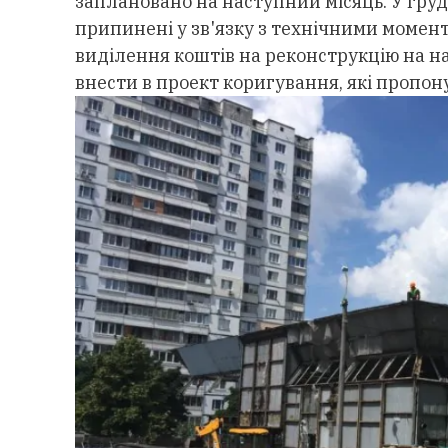
заплановано на наступний місяць. У грудн
припинені у зв'язку з технічними момен
виділення коштів на реконструкцію на на
внести в проект коригування, які пропон