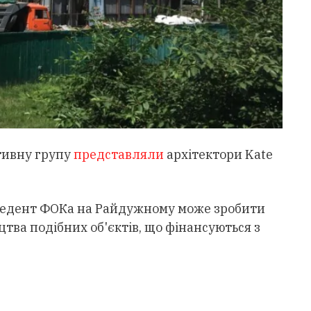
ативну групу
представляли
архітектори Kate
цедент ФОКа на Райдужному може зробити
тва подібних об'єктів, що фінансуються з