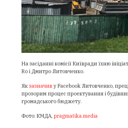
На засіданні комісії Київради їхню ініці
Ro і Дмитро Литовченко.
Як
зазначив
у Facebook Литовченко, пре
прозорим процес проектування і будівниц
громадського бюджету.
Фото: КМДА,
pragmatika.media