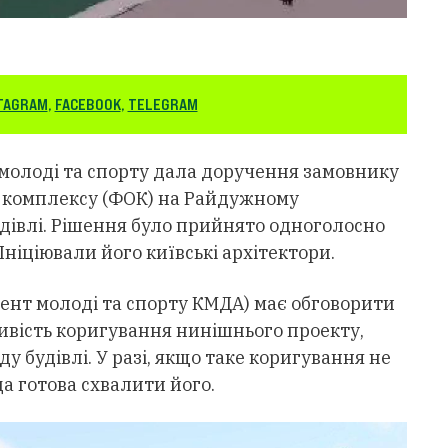
TAGRAM
,
FACEBOOK
,
TELEGRAM
 молоді та спорту дала доручення замовнику
о комплексу (ФОК) на Райдужному
дівлі. Рішення було прийнято одноголосно
Ініціювали його київські архітектори.
ент молоді та спорту КМДА) має обговорити
ливість коригування нинішнього проекту,
у будівлі. У разі, якщо таке коригування не
да готова схвалити його.