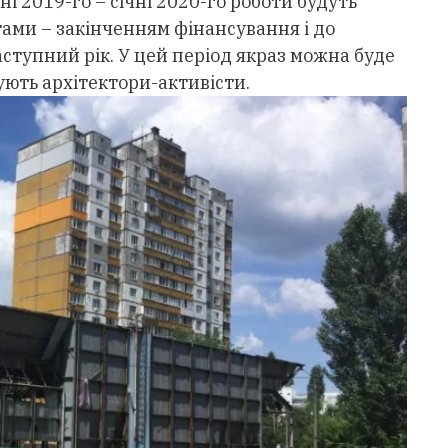
і 2019-го – січні 2020-го роботи будуть
тами – закінченням фінансування і до
ступний рік. У цей період якраз можна буде
ують архітектори-активісти.