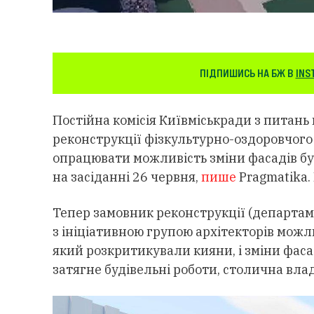
ПІДПИШИСЬ НА БЖ В
INS
Постійна комісія Київміськради з питань
реконструкції фізкультурно-оздоровчог
опрацювати можливість зміни фасадів бу
на засіданні 26 червня,
пише
Pragmatika. 
Тепер замовник реконструкції (департам
з ініціативною групою архітекторів мож
який розкритикували кияни, і зміни фасад
затягне будівельні роботи, столична вла