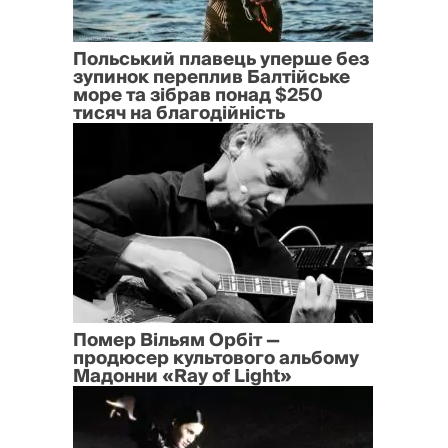
Польський плавець уперше без
зупинок переплив Балтійське
море та зібрав понад $250
тисяч на благодійність
Помер Вільям Орбіт —
продюсер культового альбому
Мадонни «Ray of Light»