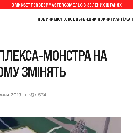
DRINKSETTER
BEERMASTER
СОМЕЛЬЄ В ЗЕЛЕНИХ ШТАНЯХ
НОВИНИ
МІСТО
ЛЮДИ
БРЕНДИ
КІНО
КНИГИ
АРТ
ЇЖА
П
ПЛЕКСА-МОНСТРА НА
МУ ЗМІНЯТЬ
рвня 2019
574