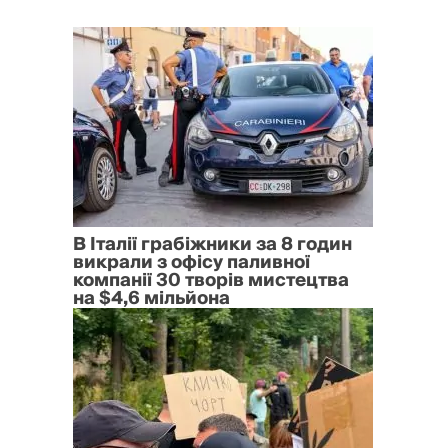
В Італії грабіжники за 8 годин
викрали з офісу паливної
компанії 30 творів мистецтва
на $4,6 мільйона