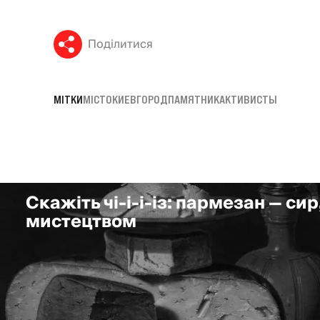
Поділитися
МІТКИ
МІСТО
КИЕВ
ГОРОД
ПАМЯТНИК
АКТИВИСТЫ
Скажіть чі-і-і-із: пармезан — сир
мистецтвом