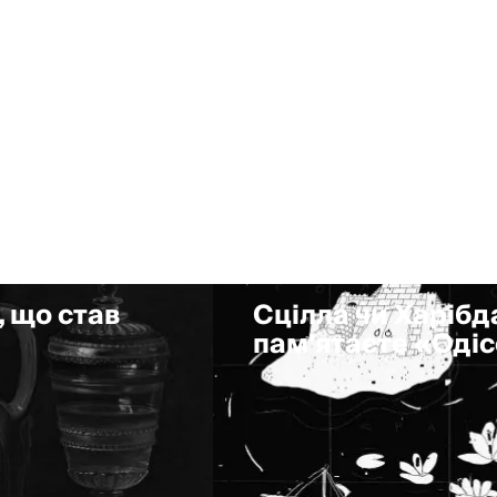
, що став
Сцілла чи Харібда
пам'ятаєте «Оді