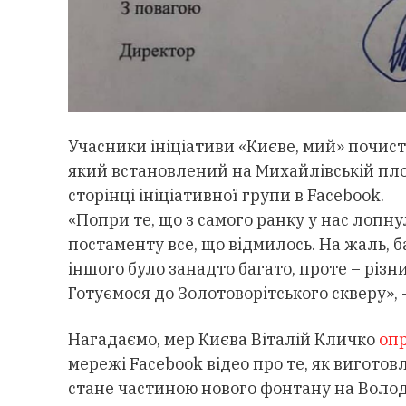
Учасники ініціативи «Києве, мий» почис
який встановлений на Михайлівській площ
сторінці ініціативної групи в Facebook.
«Попри те, що з самого ранку у нас лопн
постаменту все, що відмилось. На жаль, б
іншого було занадто багато, проте – різн
Готуємося до Золотоворітського скверу», 
Нагадаємо, мер Києва Віталій Кличко
оп
мережі Facebook відео про те, як вигото
стане частиною нового фонтану на Волод