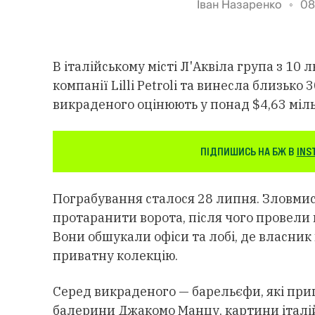
Іван Назаренко
08
В італійському місті Л'Аквіла група з 1
компанії Lilli Petroli та винесла близько
викраденого оцінюють у понад $4,63 міл
ПІДПИШИСЬ НА БЖ В
INS
Пограбування сталося 28 липня. Зловми
протаранити ворота, після чого провели 
Вони обшукали офіси та лобі, де власник
приватну колекцію.
Серед викраденого — барельєфи, які при
балерини Джакомо Манцу, картини італій