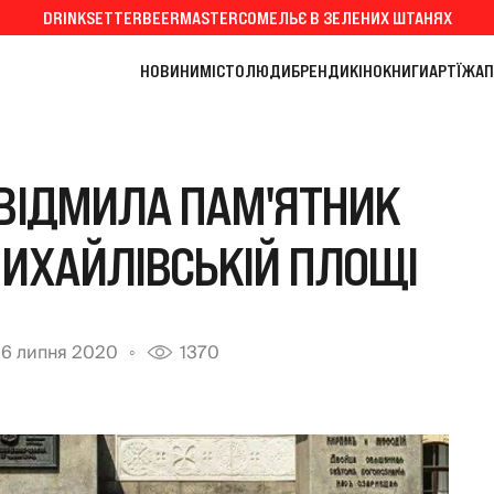
DRINKSETTER
BEERMASTER
СОМЕЛЬЄ В ЗЕЛЕНИХ ШТАНЯХ
НОВИНИ
МІСТО
ЛЮДИ
БРЕНДИ
КІНО
КНИГИ
АРТ
ЇЖА
П
 ВІДМИЛА ПАМ'ЯТНИК
МИХАЙЛІВСЬКІЙ ПЛОЩІ
6 липня 2020
1370