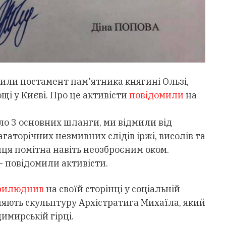
тили постамент пам'ятника княгині Ользі,
і у Києві. Про це активісти
повідомили
на
уло 3 основних шланги, ми відмили від
агаторічних незмивних слідів іржі, висолів та
иця помітна навіть неозброєним оком.
– повідомили активісти.
рилюднив
на своїй сторінці у соціальній
вляють скульптуру Архістратига Михаїла, який
имирській гірці.