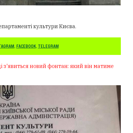
епартаменті культури Києва.
TAGRAM
,
FACEBOOK
,
TELEGRAM
і з'явиться новий фонтан: який він матиме