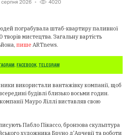
 серпня 2026
4020
0 людей пограбувала штаб-квартиру паливної
 30 творів мистецтва. Загальну вартість
ьйона,
пише
ARTnews.
TAGRAM
,
FACEBOOK
,
TELEGRAM
сники використали вантажівку компанії, щоб
всередині будівлі близько восьми годин.
 компанії Мауро Ліллі виставляв свою
писують Пабло Пікассо, бронзова скульптура
ського художника Бруно д'Арчевії та роботи