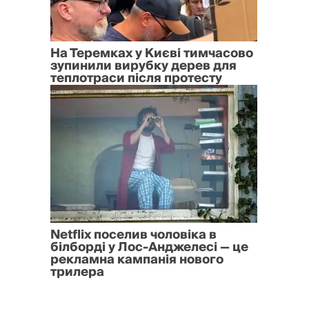
На Теремках у Києві тимчасово
зупинили вирубку дерев для
теплотраси після протесту
Netflix поселив чоловіка в
білборді у Лос-Анджелесі — це
рекламна кампанія нового
трилера