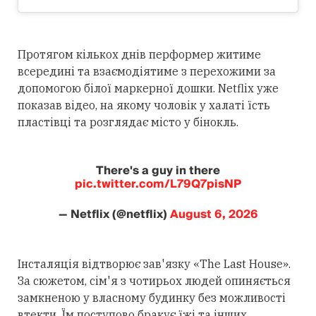
Протягом кількох днів перформер житиме
всередині та взаємодіятиме з перехожими за
допомогою білої маркерної дошки. Netflix уже
показав відео, на якому чоловік у халаті їсть
пластівці та розглядає місто у бінокль.
There's a guy in there
pic.twitter.com/L79Q7pisNP
— Netflix (@netflix)
August 6, 2026
Інсталяція відтворює зав'язку «The Last House».
За сюжетом, сім'я з чотирьох людей опиняється
замкненою у власному будинку без можливості
втекти. Їм поступово бракує їжі та інших