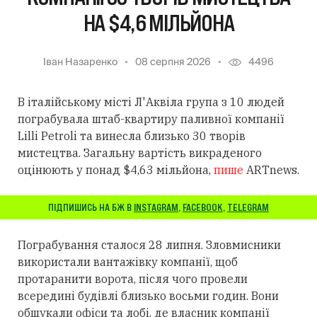
НА $4,6 МІЛЬЙОНА
Іван Назаренко
08 серпня 2026
4496
В італійському місті Л'Аквіла група з 10 людей
пограбувала штаб-квартиру паливної компанії
Lilli Petroli та винесла близько 30 творів
мистецтва. Загальну вартість викраденого
оцінюють у понад $4,63 мільйона,
пише
ARTnews.
ПІДПИШИСЬ НА БЖ В
INSTAGRAM
,
FACEBOOK
,
TELEGRAM
Пограбування сталося 28 липня. Зловмисники
використали вантажівку компанії, щоб
протаранити ворота, після чого провели
всередині будівлі близько восьми годин. Вони
обшукали офіси та лобі, де власник компанії