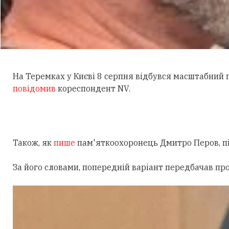
На Теремках у Києві 8 серпня відбувся масштабний
повідомив
кореспондент NV.
Також, як
пише
пам'яткоохоронець Дмитро Перов, під
За його словами, попередній варіант передбачав пр