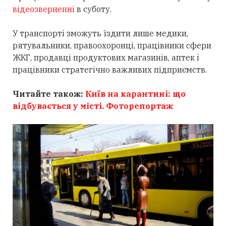
відеозверненні
в суботу.
У транспорті зможуть їздити лише медики,
рятувальники, правоохоронці, працівники сфери
ЖКГ, продавці продуктових магазинів, аптек і
працівники стратегічно важливих підприємств.
Читайте також:
Київ на карантині: що
відбувається у місті. Фоторепортаж