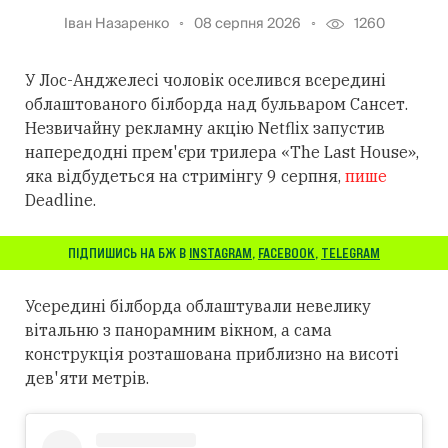
Іван Назаренко
08 серпня 2026
1260
У Лос-Анджелесі чоловік оселився всередині
облаштованого білборда над бульваром Сансет.
Незвичайну рекламну акцію Netflix запустив
напередодні прем'єри трилера «The Last House»,
яка відбудеться на стримінгу 9 серпня,
пише
Deadline.
ПІДПИШИСЬ НА БЖ В
INSTAGRAM
,
FACEBOOK
,
TELEGRAM
Усередині білборда облаштували невелику
вітальню з панорамним вікном, а сама
конструкція розташована приблизно на висоті
дев'яти метрів.