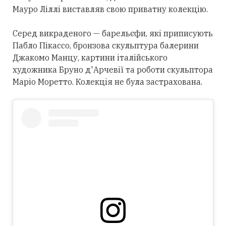
Мауро Ліллі виставляв свою приватну колекцію.
Серед викраденого — барельєфи, які приписують
Пабло Пікассо, бронзова скульптура балерини
Джакомо Манцу, картини італійського
художника Бруно д'Арчевії та роботи скульптора
Маріо Моретто. Колекція не була застрахована.