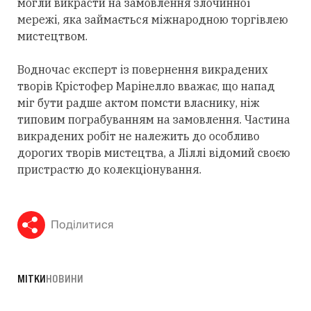
могли викрасти на замовлення злочинної
мережі, яка займається міжнародною торгівлею
мистецтвом.
Водночас експерт із повернення викрадених
творів Крістофер Марінелло вважає, що напад
міг бути радше актом помсти власнику, ніж
типовим пограбуванням на замовлення. Частина
викрадених робіт не належить до особливо
дорогих творів мистецтва, а Ліллі відомий своєю
пристрастю до колекціонування.
Поділитися
МІТКИ
НОВИНИ