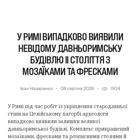
У РИМІ ВИПАДКОВО ВИЯВИЛИ
НЕВІДОМУ ДАВНЬОРИМСЬКУ
БУДІВЛЮ II СТОЛІТТЯ З
МОЗАЇКАМИ ТА ФРЕСКАМИ
Іван Назаренко
08 серпня 2026
1924
У Римі під час робіт із укріплення стародавньої
стіни на Целійському пагорбі археологи
випадково виявили залишки великої
давньоримської будівлі. Комплекс прикрашений
мозаїками, фресками та розписними стелями й