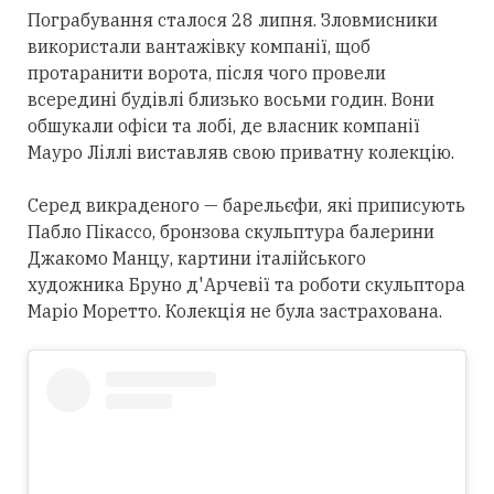
Пограбування сталося 28 липня. Зловмисники
використали вантажівку компанії, щоб
протаранити ворота, після чого провели
всередині будівлі близько восьми годин. Вони
обшукали офіси та лобі, де власник компанії
Мауро Ліллі виставляв свою приватну колекцію.
Серед викраденого — барельєфи, які приписують
Пабло Пікассо, бронзова скульптура балерини
Джакомо Манцу, картини італійського
художника Бруно д'Арчевії та роботи скульптора
Маріо Моретто. Колекція не була застрахована.