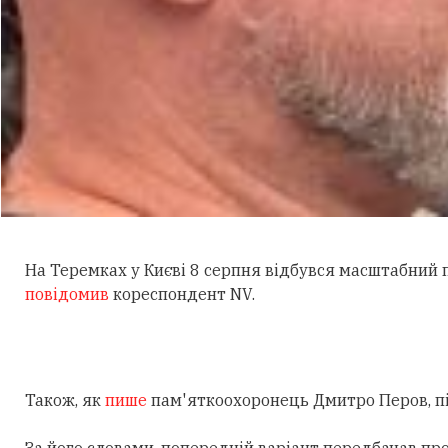
На Теремках у Києві 8 серпня відбувся масштабний
повідомив
кореспондент NV.
Також, як
пише
пам'яткоохоронець Дмитро Перов, під
За його словами, попередній варіант передбачав пр