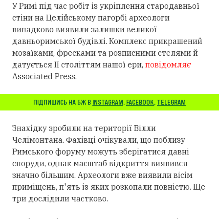
У Римі під час робіт із укріплення стародавньої
стіни на Целійському пагорбі археологи
випадково виявили залишки великої
давньоримської будівлі. Комплекс прикрашений
мозаїками, фресками та розписними стелями й
датується II століттям нашої ери,
повідомляє
Associated Press.
ПІДПИШИСЬ НА БЖ В
INSTAGRAM
,
FACEBOOK
,
TELEGRAM
Знахідку зробили на території Вілли
Челімонтана. Фахівці очікували, що поблизу
Римського форуму можуть зберігатися давні
споруди, однак масштаб відкриття виявився
значно більшим. Археологи вже виявили вісім
приміщень, п'ять із яких розкопали повністю. Ще
три дослідили частково.