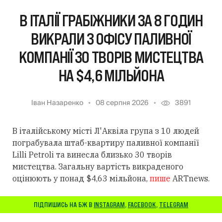
В ІТАЛІЇ ГРАБІЖНИКИ ЗА 8 ГОДИН
ВИКРАЛИ З ОФІСУ ПАЛИВНОЇ
КОМПАНІЇ 30 ТВОРІВ МИСТЕЦТВА
НА $4,6 МІЛЬЙОНА
Іван Назаренко
08 серпня 2026
3891
В італійському місті Л'Аквіла група з 10 людей
пограбувала штаб-квартиру паливної компанії
Lilli Petroli та винесла близько 30 творів
мистецтва. Загальну вартість викраденого
оцінюють у понад $4,63 мільйона,
пише
ARTnews.
ПІДПИШИСЬ НА БЖ В
INSTAGRAM
,
FACEBOOK
,
TELEGRAM