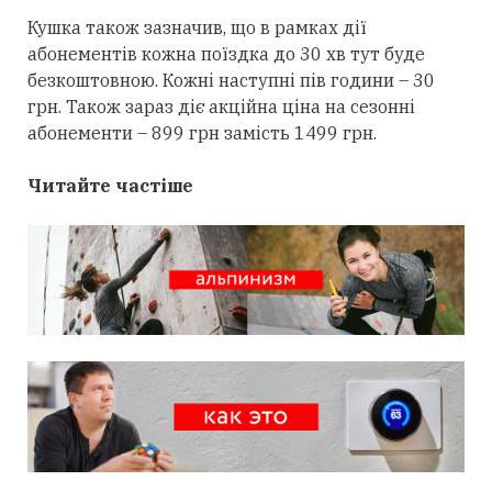
Кушка також зазначив, що
в рамках
дії
абонементів
кожна
поїздка до
30 хв
тут буде
безкоштовною
.
Кожні наступні
пів години –
30
грн.
Також зараз
діє
акційна
ціна
на сезонні
абонементи –
899
грн замість 1499 грн
.
Читайте частіше