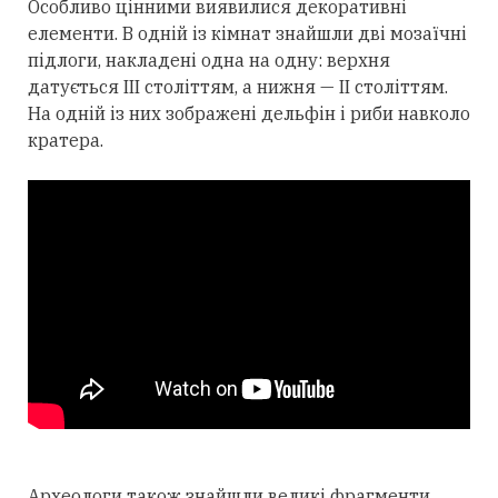
Особливо цінними виявилися декоративні
елементи. В одній із кімнат знайшли дві мозаїчні
підлоги, накладені одна на одну: верхня
датується III століттям, а нижня — II століттям.
На одній із них зображені дельфін і риби навколо
кратера.
Археологи також знайшли великі фрагменти