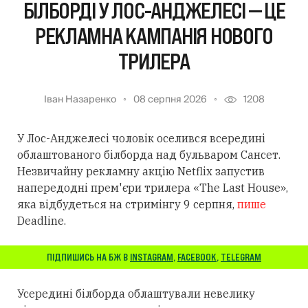
БІЛБОРДІ У ЛОС-АНДЖЕЛЕСІ — ЦЕ
РЕКЛАМНА КАМПАНІЯ НОВОГО
ТРИЛЕРА
Іван Назаренко
08 серпня 2026
1208
У Лос-Анджелесі чоловік оселився всередині
облаштованого білборда над бульваром Сансет.
Незвичайну рекламну акцію Netflix запустив
напередодні прем'єри трилера «The Last House»,
яка відбудеться на стримінгу 9 серпня,
пише
Deadline.
ПІДПИШИСЬ НА БЖ В
INSTAGRAM
,
FACEBOOK
,
TELEGRAM
Усередині білборда облаштували невелику