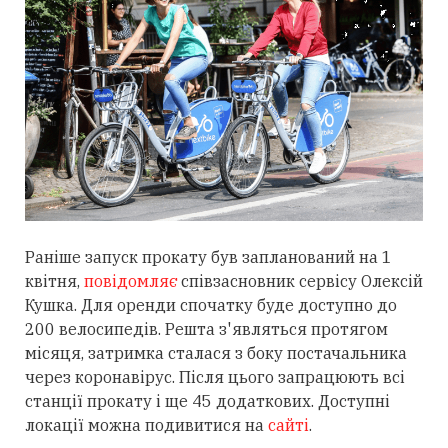
Раніше запуск прокату був запланований на 1
квітня,
повідомляє
співзасновник сервісу Олексій
Кушка.
Для
оренди
спочатку
буде
доступно
до
200
велосипедів.
Решта
з'являться
протягом
місяця,
затримка
сталася
з боку постачальника
через коронавірус
.
Після цього
запрацюють
всі
станції прокату
і
ще
45
додаткових
. Доступні
локації можна подивитися на
сайті
.