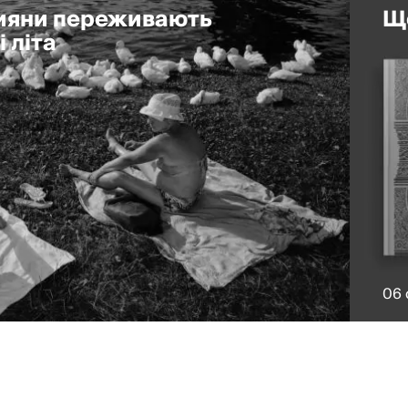
кияни переживають
Що
 літа
06 