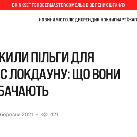
DRINKSETTER
BEERMASTER
СОМЕЛЬЄ В ЗЕЛЕНИХ ШТАНЯХ
НОВИНИ
МІСТО
ЛЮДИ
БРЕНДИ
КІНО
КНИГИ
АРТ
ЇЖА
П
ЖИЛИ ПІЛЬГИ ДЛЯ
АС ЛОКДАУНУ: ЩО ВОНИ
БАЧАЮТЬ
 березня 2021
421