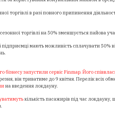
нної торгівлі в разі повного припинення діяльнос
 сезонної торгівлі на 50% зменшується пайова уча
і підприємці мають можливість сплачувати 50% від
нь.
го бізнесу запустили сервіс Finmap. Його співвла
резня, він триватиме до 9 квітня. Перелік всіх 
ли
на введення локдауну.
уватимуть
кількість пасажирів під час локдауну,
.