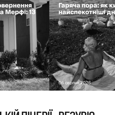
повернення
Гаряча пора: як 
а Мерфі: 13
найспекотніші дні
06 серпня 2026