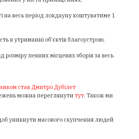
ті на весь період локдауну коштуватиме 1
сть в утриманні об’єктів благоустрою;
 розміру певних місцевих зборів за весь
сником став Дмитро Дубілет
обмежень можна переглянути
тут
. Також ми
 щоб уникнути масового скупчення людей