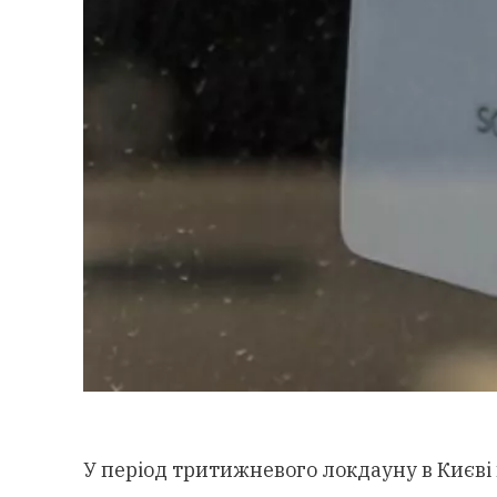
У період тритижневого локдауну в Києв