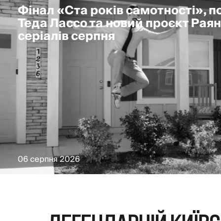
Фінал «Ста років самотності», 
Теда Лассо та новий проєкт Раян
серіалів серпня
06 серпня 2026