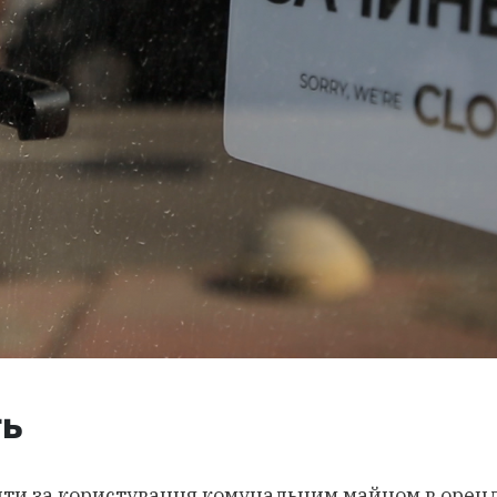
ть
ти за користування комунальним майном в оренд