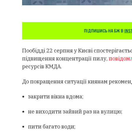
ПІДПИШИСЬ НА БЖ В
INS
Пообідді 22 серпня у Києві спостерігаєть
підвищення концентрації пилу,
повідом
ресурсів КМДА.
До покращення ситуації киянам рекомен
закрити вікна вдома;
не виходити зайвий раз на вулицю;
пити багато води;