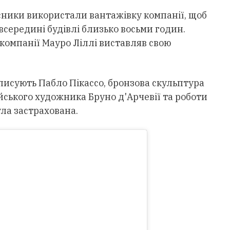
сники використали вантажівку компанії, щоб
всередині будівлі близько восьми годин.
 компанії Мауро Ліллі виставляв свою
писують Пабло Пікассо, бронзова скульптура
ського художника Бруно д'Арчевії та роботи
ула застрахована.