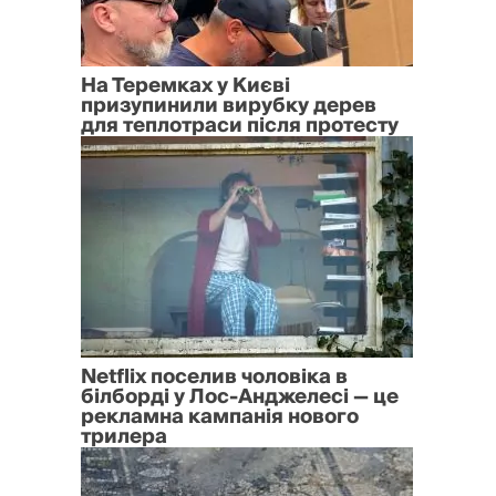
На Теремках у Києві
призупинили вирубку дерев
для теплотраси після протесту
Netflix поселив чоловіка в
білборді у Лос-Анджелесі — це
рекламна кампанія нового
трилера