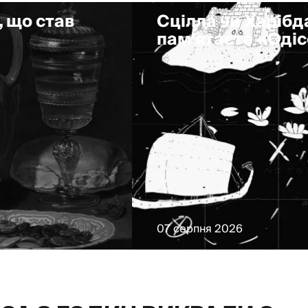
, що став
Сцілла чи Харібда
пам'ятаєте «Оді
07 серпня 2026