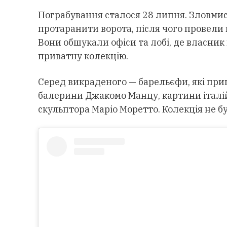
Пограбування сталося 28 липня. Зловми
протаранити ворота, після чого провели 
Вони обшукали офіси та лобі, де власник
приватну колекцію.
Серед викраденого — барельєфи, які при
балерини Джакомо Манцу, картини італій
скульптора Маріо Моретто. Колекція не б