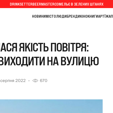
DRINKSETTER
BEERMASTER
СОМЕЛЬЄ В ЗЕЛЕНИХ ШТАНЯХ
НОВИНИ
МІСТО
ЛЮДИ
БРЕНДИ
КІНО
КНИГИ
АРТ
ЇЖА
П
АСЯ ЯКІСТЬ ПОВІТРЯ:
 ВИХОДИТИ НА ВУЛИЦЮ
 серпня 2022
670