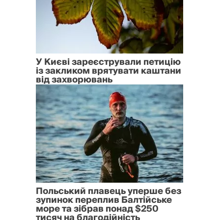
У Києві зареєстрували петицію
із закликом врятувати каштани
від захворювань
Польський плавець уперше без
зупинок переплив Балтійське
море та зібрав понад $250
тисяч на благодійність