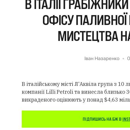
В ІТАЛІЇ ГРАБІЖНИКИ
ОФІСУ ПАЛИВНОЇ 
МИСТЕЦТВА НА
Іван Назаренко
0
В італійському місті Л'Аквіла група з 1
компанії Lilli Petroli та винесла близько
викраденого оцінюють у понад $4,63 міл
ПІДПИШИСЬ НА БЖ В
INS