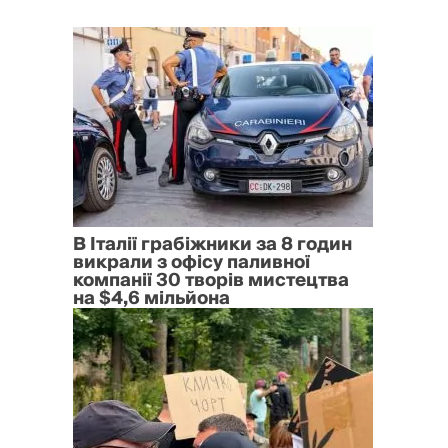
В Італії грабіжники за 8 годин
викрали з офісу паливної
компанії 30 творів мистецтва
на $4,6 мільйона