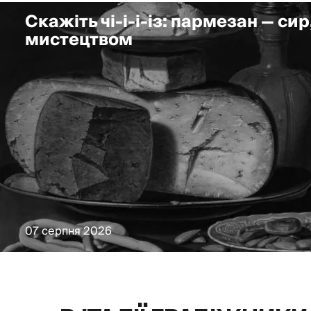
Скажіть чі-і-і-із: пармезан — сир
мистецтвом
07 серпня 2026