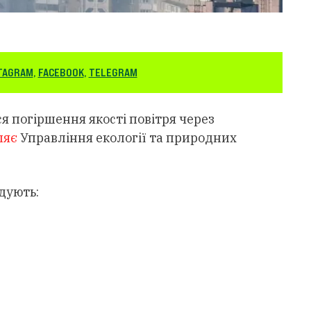
TAGRAM
,
FACEBOOK
,
TELEGRAM
ся погіршення якості повітря через
ляє
Управління екології та природних
дують: