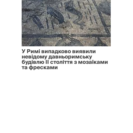
У Римі випадково виявили
невідому давньоримську
будівлю II століття з мозаїками
та фресками