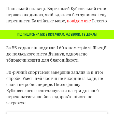
Польський плавець Бартломей Кубковський став
першою людиною, якій вдалося без зупинок і сну
переплисти Балтійське море,
повідомляє
Dexerto.
ПІДПИШИСЬ НА БЖ В
INSTAGRAM
,
FACEBOOK
,
TELEGRAM
За 55 годин він подолав 160 кілометрів зі Швеції
до польського міста Дзівнув, одночасно
збираючи кошти для благодійності.
30-річний спортсмен завершив заплив із п'ятої
спроби. Увесь цей час він не виходив із води, не
спав і не робив перерв. Після фінішу
Кубковського госпіталізували на три дні, щоб
переконатися, що його здоров'ю нічого не
загрожує.