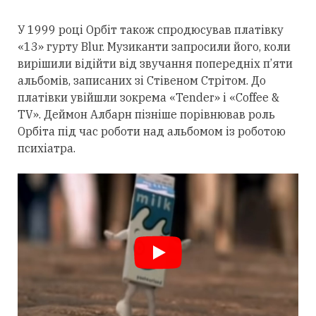
У 1999 році Орбіт також спродюсував платівку
«13» гурту Blur. Музиканти запросили його, коли
вирішили відійти від звучання попередніх п’яти
альбомів, записаних зі Стівеном Стрітом. До
платівки увійшли зокрема «Tender» і «Coffee &
TV». Деймон Албарн пізніше порівнював роль
Орбіта під час роботи над альбомом із роботою
психіатра.