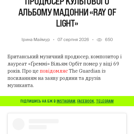
ПРОДЮСЕР КУЛЬТОВОГО
АЛЬБОМУ МАДОННИ «RAY OF
LIGHT»
Ірина Маймур
07 серпня 2026
650
Британський музичний продюсер, композитор і
лауреат «Ґреммі» Вільям Орбіт помер у віці 69
років. Про це
повідомляє
The Guardian із
посиланням
на заяву родини та друзів
музиканта.
ПІДПИШИСЬ НА БЖ В
INSTAGRAM
,
FACEBOOK
,
TELEGRAM