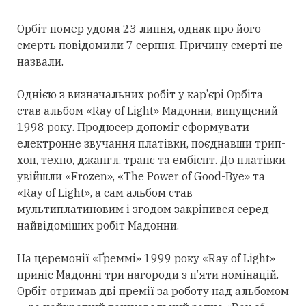
Орбіт помер удома 23 липня, однак про його
смерть повідомили 7 серпня. Причину смерті не
назвали.
Однією з визначальних робіт у кар’єрі Орбіта
став альбом «Ray of Light» Мадонни, випущений
1998 року. Продюсер допоміг сформувати
електронне звучання платівки, поєднавши трип-
хоп, техно, джангл, транс та ембієнт. До платівки
увійшли «Frozen», «The Power of Good-Bye» та
«Ray of Light», а сам альбом став
мультиплатиновим і згодом закріпився
серед
найвідоміших робіт Мадонни.
На церемонії «Ґреммі» 1999 року «Ray of Light»
приніс Мадонні
три
нагороди з п’яти номінацій.
Орбіт
отримав
дві премії за роботу над альбомом