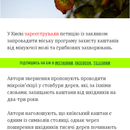
У Києві
зареєстрували
петицію із закликом
запровадити міську програму захисту каштанів
від мінуючої молі та грибкових захворювань.
ПІДПИШИСЬ НА БЖ В
INSTAGRAM
,
FACEBOOK
,
TELEGRAM
Автори звернення пропонують проводити
мікроін'єкції у стовбури дерев, які, за їхніми
словами, захищають каштани від шкідників на
два-три роки.
Автори наголошують, що київський каштан є
одним із символів столиці, однак через
поширення шкідників тисячі дерев починають