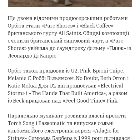
Ще двома відомими продюсерськими роботами
Орбіта
стали
«Pure Shores» і «Black Coffee»
британського гурту All Saints. Обидві композиції
очолили британський сингловий чарт, а «Pure
Shores» увійшла до саундтреку фільму «Пляж» із
Леонардо Ді Капріо.
Орбіт також працював із U2, Pink, Брітні Спірс,
Melanie C, Роббі Вільямсом, No Doubt, Beth Orton і
Katie Melua. Для U2 він продюсував «Electrical
Storm» і «The Hands That Built America», а разом
із Beck працював над «Feel Good Time» Pink.
Паралельно музикант розвивав власні проєкти
Torch Song і Bassomatic та випускав сольні
альбоми. Його електронна версія «Adagio for
Strings» Семюела Барбера в 1999 році піднялася