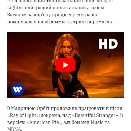
— за найкращий танцювальний запис «Ray of
Light» і найкращий попвокальний альбом.
Загалом за кар’єру продюсер сім разів
номінувався на «Ґреммі» та тричі перемагав.
З Мадонною Орбіт
продовжив
працювати й після
«Ray of Light»: зокрема, над «Beautiful Stranger», її
версією «American Pie», альбомами Music та
MDNA.