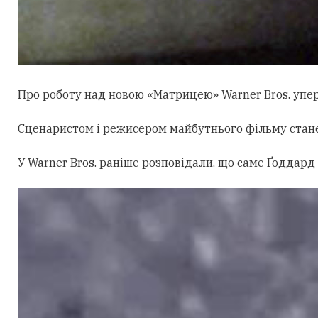
Про роботу над новою «Матрицею» Warner Bros. уперш
Сценаристом і режисером майбутнього фільму стан
У Warner Bros. раніше розповідали, що саме Ґоддард