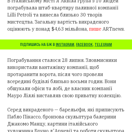
В італійському місті Л'Аквіла група з 10 людей
пограбувала штаб-квартиру паливної компанії
Lilli Petroli та винесла близько 30 творів
мистецтва. Загальну вартість викраденого
оцінюють у понад $4,63 мільйона,
пише
ARTnews.
ПІДПИШИСЬ НА БЖ В
INSTAGRAM
,
FACEBOOK
,
TELEGRAM
Пограбування сталося 28 липня. Зловмисники
використали вантажівку компанії, щоб
протаранити ворота, після чого провели
всередині будівлі близько восьми годин. Вони
обшукали офіси та лобі, де власник компанії
Мауро Ліллі виставляв свою приватну колекцію.
Серед викраденого — барельєфи, які приписують
Пабло Пікассо, бронзова скульптура балерини
Джакомо Манцу, картини італійського
художника Бруно д'Арчевії та роботи скульптора