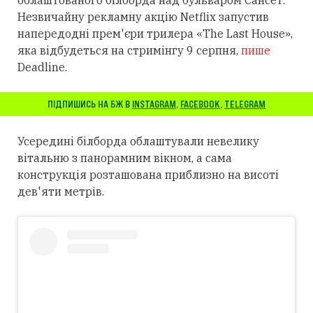
Незвичайну рекламну акцію Netflix запустив
напередодні прем'єри трилера «The Last House»,
яка відбудеться на стримінгу 9 серпня,
пише
Deadline.
ПІДПИШИСЬ НА БЖ В
INSTAGRAM
,
FACEBOOK
,
TELEGRAM
Усередині білборда облаштували невелику
вітальню з панорамним вікном, а сама
конструкція розташована приблизно на висоті
дев'яти метрів.