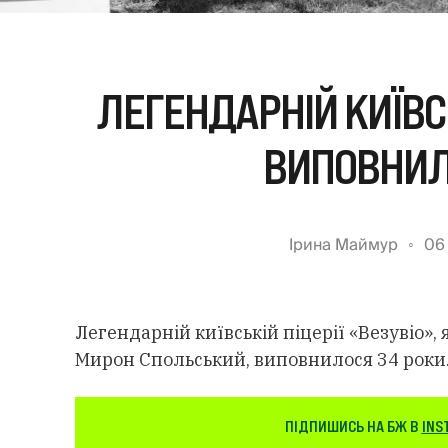
ЛЕГЕНДАРНІЙ КИЇВСЬ
ВИПОВНИЛ
Ірина Маймур
06
Легендарній київській піцерії «Везувіо»,
Мирон Спольський, виповнилося 34 роки
ПІДПИШИСЬ НА БЖ В
INS