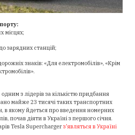
порту:
х місцях;
до зарядних станцій;
рожніх знаків: «Для електромобілів», «Крім
ктромобілів».
 одним з лідерів за кількістю придбання
овано майже 23 тисячі таких транспортних
кон, в якому йдеться про введення номерних
в, почав діяти в Україні з першого січня.
арів Tesla Supercharger
з'являться в Україні