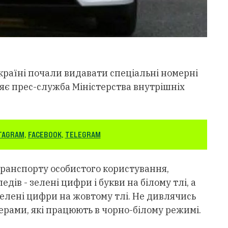
раїні почали видавати спеціальні номерні
яє прес-служба Міністерства внутрішніх
TAGRAM
,
FACEBOOK
,
TELEGRAM
ранспорту особистого користування,
едів - зелені цифри і букви на білому тлі, а
 зелені цифри на жовтому тлі. Не дивлячись
мерами, які працюють в чорно-білому режимі.