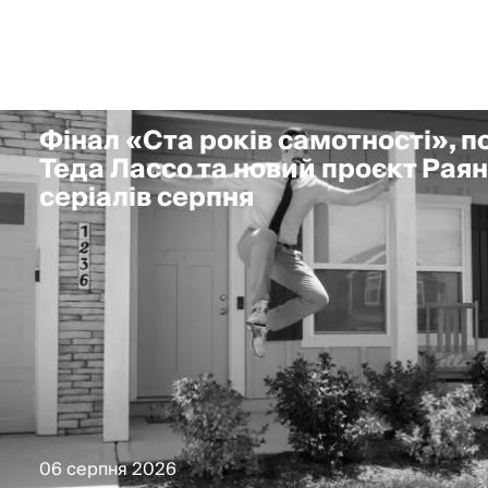
Фінал «Ста років самотності», 
Теда Лассо та новий проєкт Раян
серіалів серпня
06 серпня 2026