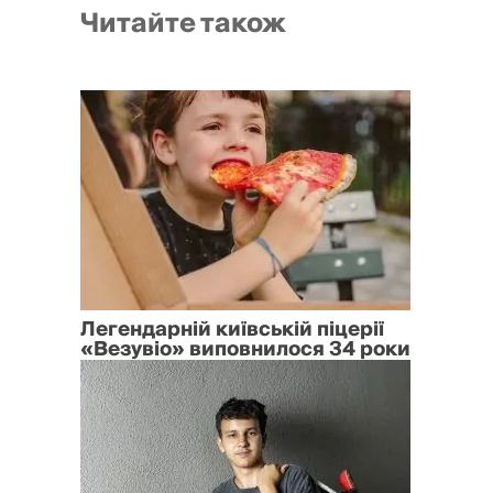
Читайте також
Легендарній київській піцерії
«Везувіо» виповнилося 34 роки