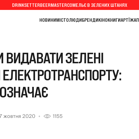
DRINKSETTER
BEERMASTER
СОМЕЛЬЄ В ЗЕЛЕНИХ ШТАНЯХ
НОВИНИ
МІСТО
ЛЮДИ
БРЕНДИ
КІНО
КНИГИ
АРТ
ЇЖА
П
И ВИДАВАТИ ЗЕЛЕНІ
 ЕЛЕКТРОТРАНСПОРТУ:
 ОЗНАЧАЄ
7 жовтня 2020
1155