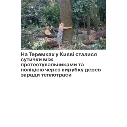
На Теремках у Києві сталися
сутички між
протестувальниками та
поліцією через вирубку дерев
заради теплотраси