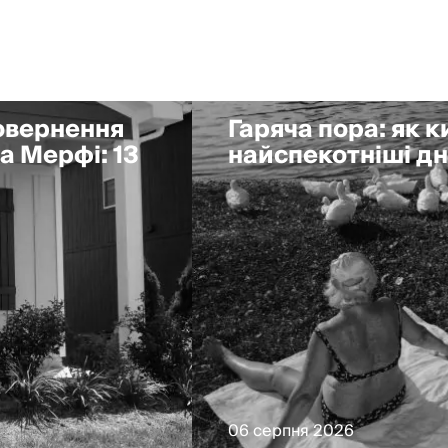
повернення
Гаряча пора: як 
а Мерфі: 13
найспекотніші дні
06 серпня 2026