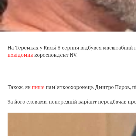
На Теремках у Києві 8 серпня відбувся масштабний
повідомив
кореспондент NV.
Також, як
пише
пам'яткоохоронець Дмитро Перов, під
За його словами, попередній варіант передбачав пр