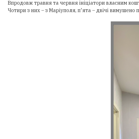
Впродовж травня та червня ініціатори власним кошт
Чотири з них – з Маріуполя, п'ята – двічі вимушено 