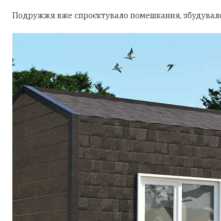
Подружжя вже спроєктувало помешкання, збудувало 