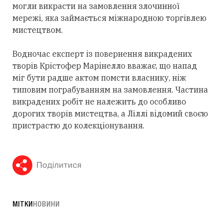
могли викрасти на замовлення злочинної
мережі, яка займається міжнародною торгівлею
мистецтвом.
Водночас експерт із повернення викрадених
творів Крістофер Марінелло вважає, що напад
міг бути радше актом помсти власнику, ніж
типовим пограбуванням на замовлення. Частина
викрадених робіт не належить до особливо
дорогих творів мистецтва, а Ліллі відомий своєю
пристрастю до колекціонування.
Поділитися
МІТКИ
НОВИНИ