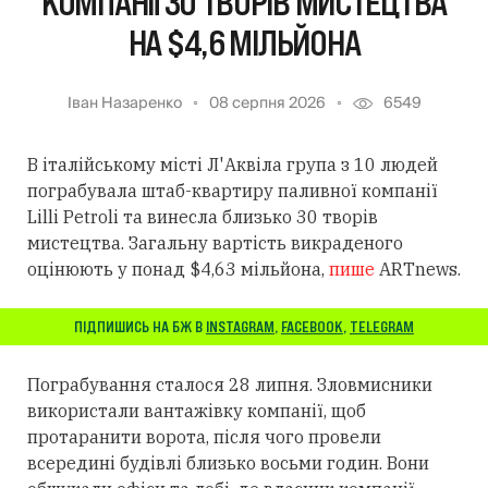
КОМПАНІЇ 30 ТВОРІВ МИСТЕЦТВА
НА $4,6 МІЛЬЙОНА
Іван Назаренко
08 серпня 2026
6549
В італійському місті Л'Аквіла група з 10 людей
пограбувала штаб-квартиру паливної компанії
Lilli Petroli та винесла близько 30 творів
мистецтва. Загальну вартість викраденого
оцінюють у понад $4,63 мільйона,
пише
ARTnews.
ПІДПИШИСЬ НА БЖ В
INSTAGRAM
,
FACEBOOK
,
TELEGRAM
Пограбування сталося 28 липня. Зловмисники
використали вантажівку компанії, щоб
протаранити ворота, після чого провели
всередині будівлі близько восьми годин. Вони