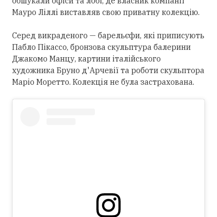
обшукали офіси та лобі, де власник компанії
Мауро Ліллі виставляв свою приватну колекцію.
Серед викраденого — барельєфи, які приписують
Пабло Пікассо, бронзова скульптура балерини
Джакомо Манцу, картини італійського
художника Бруно д'Арчевії та роботи скульптора
Маріо Моретто. Колекція не була застрахована.