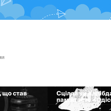
МІЯ
, що став
Сцілла чи Харібда
пам'ятаєте «Оді