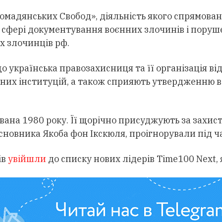
мадянських Свобод», діяльність якого спрямова
 у сфері документування воєнних злочинів і пор
х злочинців рф.
о українська правозахисниця та її організація ві
ьних інституцій, а також сприяють утвердженню
вана 1980 року. Її щорічно присуджують за захис
асновника Якоба фон Ікскюля, проігнорували під ч
ів
увійшли
до списку нових лідерів Time100 Next,