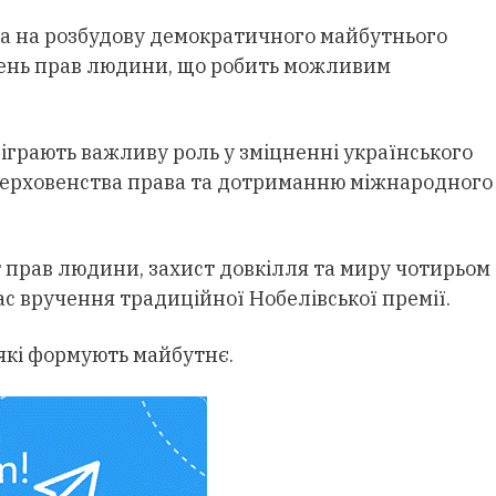
на на розбудову демократичного майбутнього
ушень прав людини, що робить можливим
діграють важливу роль у зміцненні українського
 верховенства права та дотриманню міжнародного
т прав людини, захист довкілля та миру чотирьом
ас вручення традиційної Нобелівської премії.
 які формують майбутнє.