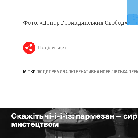
Фото: «Центр Громадянських Свобод»
Поділитися
МІТКИ
ЛЮДИ
ПРЕМИЯ
АЛЬТЕРНАТИВНА НОБЕЛІВСЬКА ПРЕ
Скажіть чі-і-і-із: пармезан — сир
мистецтвом