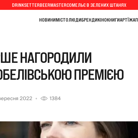
DRINKSETTER
BEERMASTER
СОМЕЛЬЄ В ЗЕЛЕНИХ ШТАНЯХ
НОВИНИ
МІСТО
ЛЮДИ
БРЕНДИ
КІНО
КНИГИ
АРТ
ЇЖА
П
РШЕ НАГОРОДИЛИ
ОБЕЛІВСЬКОЮ ПРЕМІЄЮ
вересня 2022
1384