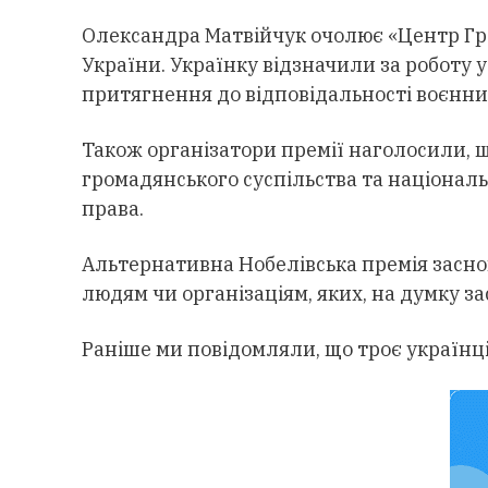
Олександра Матвійчук очолює «Центр Гро
України. Українку відзначили за роботу
притягнення до відповідальності воєнни
Також організатори премії наголосили, щ
громадянського суспільства та націонал
права.
Альтернативна Нобелівська премія засно
людям чи організаціям, яких, на думку з
Раніше ми повідомляли, що троє українц