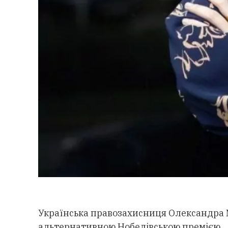
Українська правозахисниця Олександра
альтернативною Нобелівською премією.