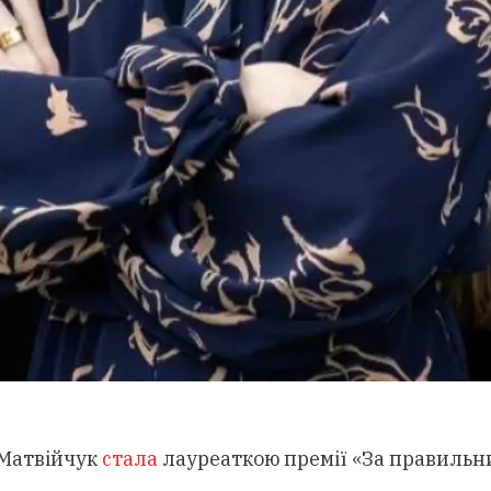
 Матвійчук
стала
лауреаткою премії «За правильни