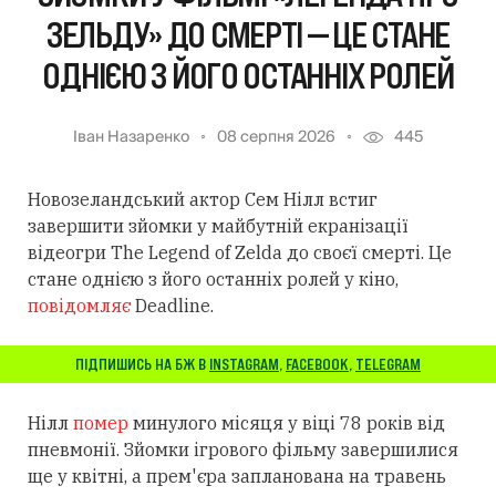
ЗЕЛЬДУ» ДО СМЕРТІ — ЦЕ СТАНЕ
ОДНІЄЮ З ЙОГО ОСТАННІХ РОЛЕЙ
Іван Назаренко
08 серпня 2026
445
Новозеландський актор Сем Нілл встиг
завершити зйомки у майбутній екранізації
відеогри The Legend of Zelda до своєї смерті. Це
стане однією з його останніх ролей у кіно,
повідомляє
Deadline.
ПІДПИШИСЬ НА БЖ В
INSTAGRAM
,
FACEBOOK
,
TELEGRAM
Нілл
помер
минулого місяця у віці 78 років від
пневмонії. Зйомки ігрового фільму завершилися
ще у квітні, а прем'єра запланована на травень