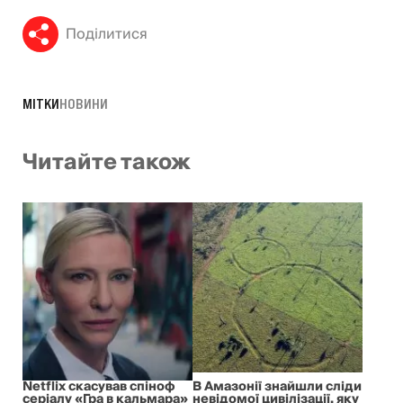
Поділитися
МІТКИ
НОВИНИ
Читайте також
Netflix скасував спіноф
В Амазонії знайшли сліди
серіалу «Гра в кальмара»
невідомої цивілізації, яку