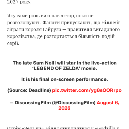
2027 року.
Яку саме роль виконав актор, поки не
розголошують. Фанати припускають, що Нілл міг
зіграти короля Гайрула — правителя вигаданого
королівства, де розгортається більшість подій
серії.
The late Sam Neill will star in the live-action
‘LEGEND OF ZELDA’ movie.
It is his final on-screen performance.
(Source: Deadline)
pic.twitter.com/yg8sOORrpo
— DiscussingFilm (@DiscussingFilm)
August 6,
2026
Окрім «Зельди», Нілл встиг знятися у «Godzilla x