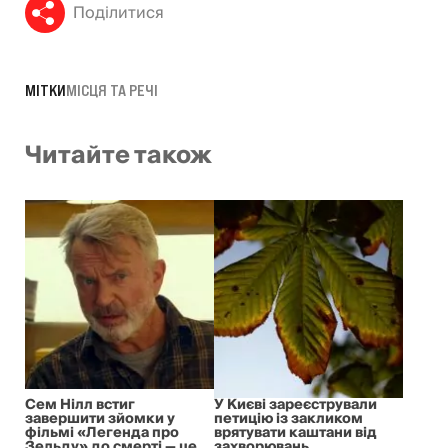
Поділитися
МІТКИ
МІСЦЯ ТА РЕЧІ
Читайте також
Сем Нілл встиг
У Києві зареєстрували
завершити зйомки у
петицію із закликом
фільмі «Легенда про
врятувати каштани від
Зельду» до смерті — це
захворювань