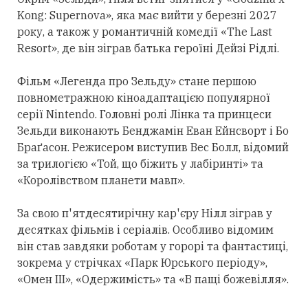
Kong: Supernova», яка має вийти у березні 2027
року, а також у романтичній комедії «The Last
Resort», де він зіграв батька героїні Дейзі Рідлі.
Фільм «Легенда про Зельду» стане першою
повнометражною кіноадаптацією популярної
серії Nintendo. Головні ролі Лінка та принцеси
Зельди виконають Бенджамін Еван Ейнсворт і Бо
Браґасон. Режисером виступив Вес Болл, відомий
за трилогією «Той, що біжить у лабіринті» та
«Королівством планети мавп».
За свою п'ятдесятирічну кар'єру Нілл зіграв у
десятках фільмів і серіалів. Особливо відомим
він став завдяки роботам у горорі та фантастиці,
зокрема у стрічках «Парк Юрського періоду»,
«Омен III», «Одержимість» та «В пащі божевілля».