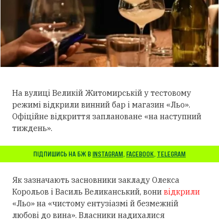
На вулиці Великій Житомирській у тестовому
режимі відкрили винний бар і магазин «Льо».
Офіційне відкриття заплановане «на наступний
тиждень».
ПІДПИШИСЬ НА БЖ В
INSTAGRAM
,
FACEBOOK
,
TELEGRAM
Як зазначають засновники закладу Олекса
Корольов і Василь Великанський, вони
відкрили
«Льо» на «чистому ентузіазмі й безмежній
любові до вина». Власники надихалися