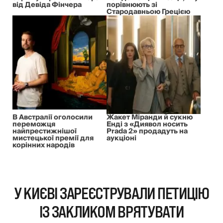
від Девіда Фінчера
порівнюють зі
Стародавньою Грецією
В Австралії оголосили
Жакет Міранди й сукню
переможця
Енді з «Диявол носить
найпрестижнішої
Prada 2» продадуть на
мистецької премії для
аукціоні
корінних народів
У КИЄВІ ЗАРЕЄСТРУВАЛИ ПЕТИЦІЮ
ІЗ ЗАКЛИКОМ ВРЯТУВАТИ