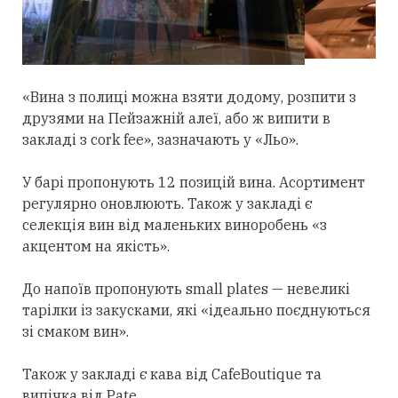
«Вина з полиці можна взяти додому, розпити з
друзями на Пейзажній алеї, або ж випити в
закладі з cork fee», зазначають у «Льо».
У барі пропонують 12 позицій вина. Асортимент
регулярно оновлюють. Також у закладі є
селекція вин від маленьких виноробень «з
акцентом на якість».
До напоїв пропонують small plates — невеликі
тарілки із закусками, які «ідеально поєднуються
зі смаком вин».
Також у закладі є кава від CafeBoutique та
випічка від Pate.