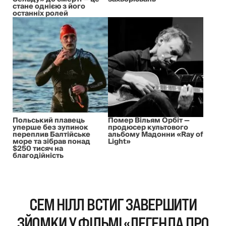
стане однією з його
останніх ролей
Польський плавець
Помер Вільям Орбіт —
уперше без зупинок
продюсер культового
переплив Балтійське
альбому Мадонни «Ray of
море та зібрав понад
Light»
$250 тисяч на
благодійність
СЕМ НІЛЛ ВСТИГ ЗАВЕРШИТИ
ЗЙОМКИ У ФІЛЬМІ «ЛЕГЕНДА ПРО