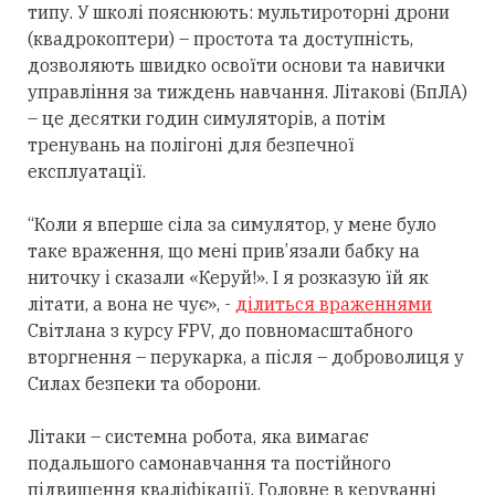
типу. У школі пояснюють: мультироторні дрони
(квадрокоптери) – простота та доступність,
дозволяють швидко освоїти основи та навички
управління за тиждень навчання. Літакові (БпЛА)
– це десятки годин симуляторів, а потім
тренувань на полігоні для безпечної
експлуатації.
“Коли я вперше сіла за симулятор, у мене було
таке враження, що мені прив’язали бабку на
ниточку і сказали «Керуй!». І я розказую їй як
літати, а вона не чує», -
ділиться враженнями
Світлана з курсу FPV, до повномасштабного
вторгнення – перукарка, а після – доброволиця у
Силах безпеки та оборони.
Літаки – системна робота, яка вимагає
подальшого самонавчання та постійного
підвищення кваліфікації. Головне в керуванні