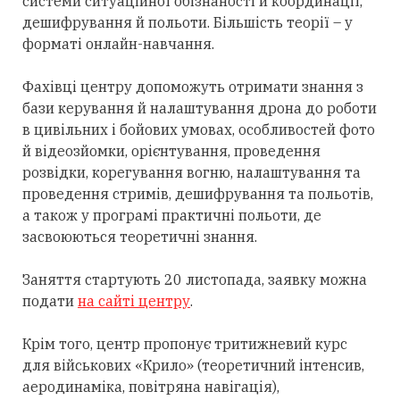
системи ситуаційної обізнаності й координації,
дешифрування й польоти. Більшість теорії – у
форматі онлайн-навчання.
Фахівці центру допоможуть отримати знання з
бази керування й налаштування дрона до роботи
в цивільних і бойових умовах, особливостей фото
й відеозйомки, орієнтування, проведення
розвідки, корегування вогню, налаштування та
проведення стримів, дешифрування та польотів,
а також у програмі практичні польоти, де
засвоюються теоретичні знання.
Заняття стартують 20 листопада, заявку можна
подати
на сайті центру
.
Крім того, центр пропонує тритижневий курс
для військових «Крило» (теоретичний інтенсив,
аеродинаміка, повітряна навігація),