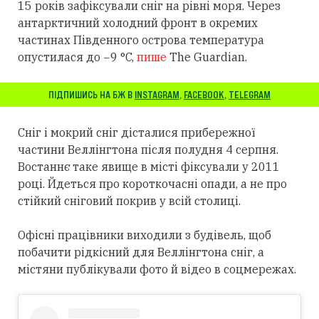
15 років зафіксували сніг на рівні моря. Через
антарктичний холодний фронт в окремих
частинах Південного острова температура
опустилася до −9 °C,
пише
The Guardian.
ПІДПИШИСЬ НА БЖ В
INSTAGRAM
,
FACEBOOK
,
TELEGRAM
Сніг і мокрий сніг дісталися прибережної
частини Веллінгтона після полудня 4 серпня.
Востаннє таке явище в місті фіксували у 2011
році. Йдеться про короткочасні опади, а не про
стійкий сніговий покрив у всій столиці.
Офісні працівники виходили з будівель, щоб
побачити рідкісний для Веллінгтона сніг, а
містяни публікували фото й відео в соцмережах.