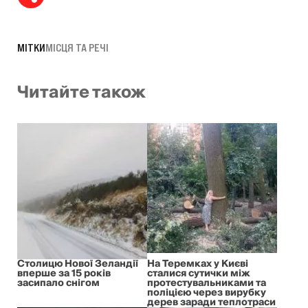
МІТКИ
МІСЦЯ ТА РЕЧІ
Читайте також
Столицю Нової Зеландії
На Теремках у Києві
вперше за 15 років
сталися сутички між
засипало снігом
протестувальниками та
поліцією через вирубку
дерев заради теплотраси