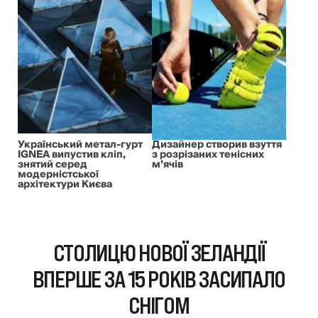
Український метал-гурт
Дизайнер створив взуття
IGNEA випустив кліп,
з розрізаних тенісних
знятий серед
м’ячів
модерністської
архітектури Києва
СТОЛИЦЮ НОВОЇ ЗЕЛАНДІЇ
ВПЕРШЕ ЗА 15 РОКІВ ЗАСИПАЛО
СНІГОМ