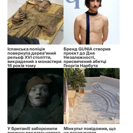
Іспанська поліція
Бренд GUNIA створив
повернула дерев’яний
проєкт до Дня
рельєф XVI століття,
Незалежності,
викрадений з монастиря
присвячений абетці
16 років тому
Георгія Нарбута
У Британіїї заборонили
Мінкульт повідомив, що
вуличну рекламу нового
не погоджував