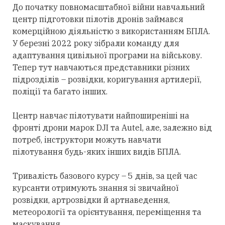
До початку повномасштабної війни навчальний
центр підготовки пілотів дронів займався
комерційною діяльністю з використанням БПЛА.
У березні 2022 року зібрали команду для
адаптування цивільної програми на військову.
Тепер тут навчаються представники різних
підрозділів – розвідки, коригування артилерії,
поліції та багато інших.
Центр навчає пілотувати найпоширеніші на
фронті дрони марок DJI та Autel, але, залежно від
потреб, інструктори можуть навчати
пілотування будь-яких інших видів БПЛА.
Тривалість базового курсу – 5 днів, за цей час
курсанти отримують знання зі звичайної
розвідки, артрозвідки й артнаведення,
метеорології та орієнтування, переміщення та
маскування.