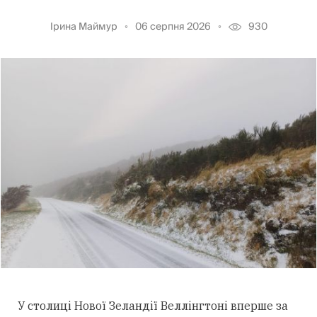
Ірина Маймур
06 серпня 2026
930
У столиці Нової Зеландії Веллінгтоні вперше за