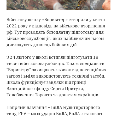
Військову школу «Боривітер» створили у квітні
2022 року у відповідь на військове вторгнення
рф. Тут проводять безоплатну підготовку для
військовослужбовців, яких найближчим часом
дислокують до місць бойових дій.
З 24 лютого у школі встигли підготувати 18
тисяч військовослужбовців. Також спеціалісти
“Боривітру” захищають зв’язок від потенційних
загроз і вміло використовують технічні засоби.
Школа функціонує завдяки підтримці
Благодійного фонду Сергія Притули,
Телебачення Торонто та донатам українців.
Напрями навчання – БпЛА мультироторного
типу, FPV – малі ударні БпЛА, БпЛА літакового