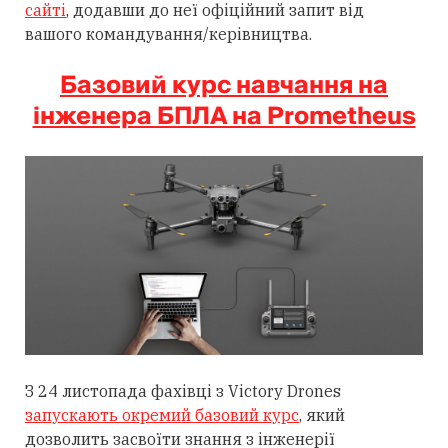
сайті
, додавши до неї офіційний запит від
вашого командування/керівництва.
Базовий курс навчання на
інженера БПЛА на Prometheus
З 24 листопада фахівці з Victory Drones
запускають окремий базовий курс
, який
дозволить засвоїти знання з інженерії