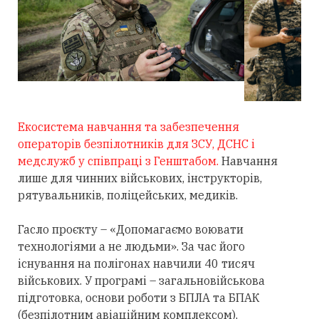
Екосистема навчання та забезпечення
операторів безпілотників для ЗСУ, ДСНС і
медслужб у співпраці з Генштабом.
Навчання
лише для чинних військових, інструкторів,
рятувальників, поліцейських, медиків.
Гасло проєкту – «Допомагаємо воювати
технологіями а не людьми». За час його
існування на полігонах навчили 40 тисяч
військових. У програмі – загальновійськова
підготовка, основи роботи з БПЛА та БПАК
(безпілотним авіаційним комплексом),