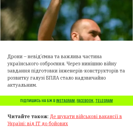
Дрони – невід’ємна та важлива частина
українського озброєння. Через нинішню війну
завдання підготовки інженерів-конструкторів та
розвитку галузі БПЛА стало надзвичайно
актуальним.
ПІДПИШИСЬ НА БЖ В
INSTAGRAM
,
FACEBOOK
,
TELEGRAM
Читайте також
:
Де шукати військові вакансії в
Україні: від IT до бойових