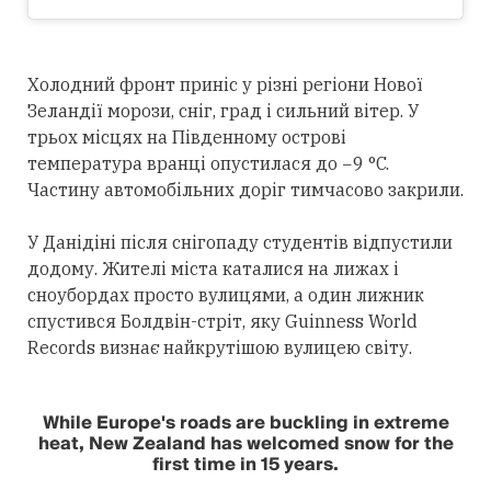
Холодний фронт приніс у різні регіони Нової
Зеландії морози, сніг, град і сильний вітер. У
трьох місцях на Південному острові
температура вранці опустилася до −9 °C.
Частину автомобільних доріг тимчасово закрили.
У Данідіні після снігопаду студентів відпустили
додому. Жителі міста каталися на лижах і
сноубордах просто вулицями, а один лижник
спустився Болдвін-стріт, яку Guinness World
Records визнає найкрутішою вулицею світу.
While Europe's roads are buckling in extreme
heat, New Zealand has welcomed snow for the
first time in 15 years.