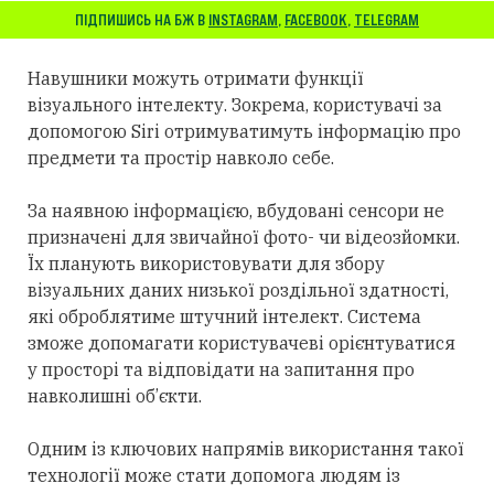
ПІДПИШИСЬ НА БЖ В
INSTAGRAM
,
FACEBOOK
,
TELEGRAM
Навушники можуть отримати функції
візуального інтелекту. Зокрема, користувачі за
допомогою Siri отримуватимуть інформацію про
предмети та простір навколо себе.
За наявною інформацією, вбудовані сенсори не
призначені для звичайної фото- чи відеозйомки.
Їх планують використовувати для збору
візуальних даних низької роздільної здатності,
які оброблятиме штучний інтелект. Система
зможе допомагати користувачеві орієнтуватися
у просторі та відповідати на запитання про
навколишні об’єкти.
Одним із ключових напрямів використання такої
технології може стати допомога людям із