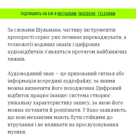
ПІДПИШИСЬ НА БЖ В
INSTAGRAM
,
FACEBOOK
,
TELEGRAM
За словами Шульмана, частину інструментів
прозорості сервіс уже починає впроваджувати, а
технології водяних знаків і цифрових
аудіовідбитків з’являться
протягом
найближчих
тижнів.
Аудіоводяний знак — це прихований сигнал або
інформація всередині аудіофайлу, за якими
можна визначити його походження. Цифровий
відбиток працює інакше: система створює
унікальну характеристику запису, за якою його
можна зіставити й розпізнати. У Suno заявляють,
що нові механізми мають бути стійкими до
втручання і не впливати на прослуховування
музики.