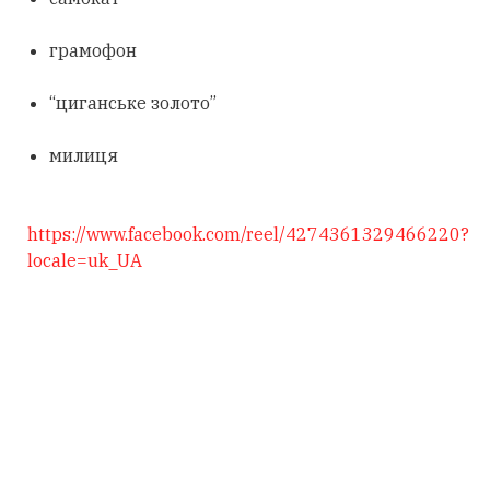
грамофон
“циганське золото”
милиця
https://www.facebook.com/reel/4274361329466220?
locale=uk_UA