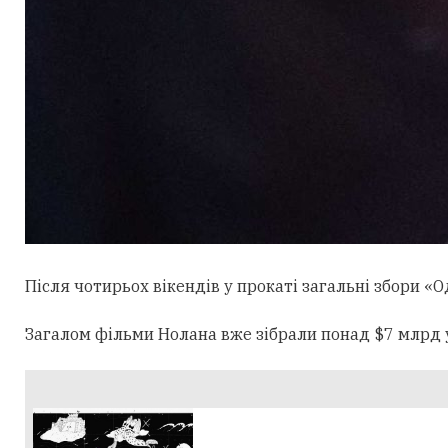
Після чотирьох вікендів у прокаті загальні збори «О
Загалом фільми Нолана вже зібрали понад $7 млрд у 