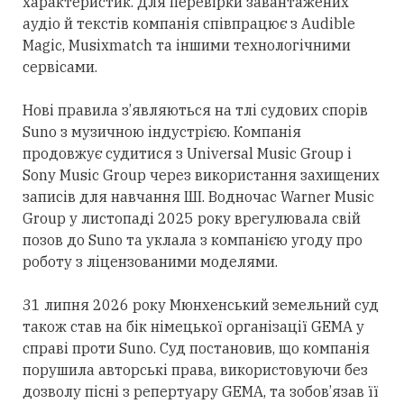
характеристик. Для перевірки завантажених
аудіо й текстів компанія співпрацює з Audible
Magic, Musixmatch та іншими технологічними
сервісами.
Нові правила з’являються на тлі судових спорів
Suno з музичною індустрією. Компанія
продовжує
судитися з Universal Music Group і
Sony Music Group через використання
захищених
записів для навчання ШІ. Водночас Warner Music
Group у листопаді 2025 року врегулювала свій
позов до Suno та уклала з компанією угоду про
роботу з ліцензованими моделями.
31 липня 2026 року Мюнхенський земельний суд
також став на бік німецької організації GEMA у
справі проти Suno. Суд постановив, що компанія
порушила авторські
права,
використовуючи без
дозволу пісні з репертуару GEMA, та зобов’язав її