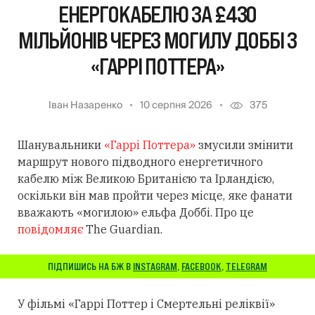
ЕНЕРГОКАБЕЛЮ ЗА £430
МІЛЬЙОНІВ ЧЕРЕЗ МОГИЛУ ДОББІ З
«ГАРРІ ПОТТЕРА»
Іван Назаренко
10 серпня 2026
375
Шанувальники
«Гаррі Поттера»
змусили змінити
маршрут нового підводного енергетичного
кабелю між Великою Британією та Ірландією,
оскільки він мав пройти через місце, яке фанати
вважають «могилою» ельфа Доббі. Про це
повідомляє
The Guardian.
ПІДПИШИСЬ НА БЖ В
INSTAGRAM
,
FACEBOOK
,
TELEGRAM
У фільмі «Гаррі Поттер і Смертельні реліквії»