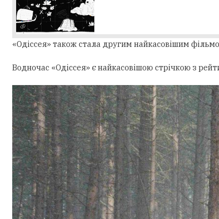
«Одіссея» також стала другим найкасовішим фільмом 
Водночас «Одіссея» є найкасовішою стрічкою з рейтин