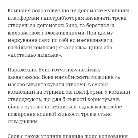
Компанія розраховує, що це допоможе музичним
платформам і дистриб’юторам визначати треки,
створені
за допомогою
Suno, та боротися із
шахрайством і зловживаннями.
При цьому
маркування саме
по
собі не має визначати,
наскільки композиція «хороша», цінна або
«достатньо людська».
Паралельно Suno готує нову політику
завантажень. Вона має обмежити можливість
масово вивантажувати створені в сервісі
композиції на стримінгові платформи. У компанії
стверджують, що для
більшості
користувачів
нічого суттєво не зміниться, однак масштабне
поширення великої кількості треків стане
складнішим.
Сервіс також уточнив правила щодо копіювання