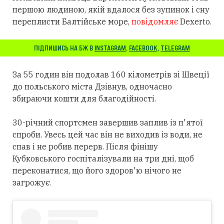
першою людиною, якій вдалося без зупинок і сну
переплисти Балтійське море,
повідомляє
Dexerto.
ПІДПИШИСЬ НА БЖ В
INSTAGRAM
,
FACEBOOK
,
TELEGRAM
За 55 годин він подолав 160 кілометрів зі Швеції
до польського міста Дзівнув, одночасно
збираючи кошти для благодійності.
30-річний спортсмен завершив заплив із п'ятої
спроби. Увесь цей час він не виходив із води, не
спав і не робив перерв. Після фінішу
Кубковського госпіталізували на три дні, щоб
переконатися, що його здоров'ю нічого не
загрожує.