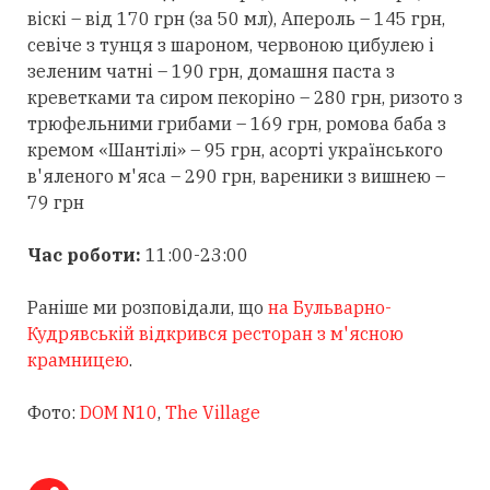
віскі – від 170 грн (за 50 мл), Апероль – 145 грн,
севіче з тунця з шароном, червоною цибулею і
зеленим чатні – 190 грн, домашня паста з
креветками та сиром пекоріно – 280 грн, ризото з
трюфельними грибами – 169 грн, ромова баба з
кремом «Шантілі» – 95 грн, асорті українського
в'яленого м'яса – 290 грн, вареники з вишнею –
79 грн
Час роботи:
11:00-23:00
Раніше ми розповідали, що
на Бульварно-
Кудрявській відкрився ресторан з м'ясною
крамницею
.
Фото:
DOM N10
,
The Village