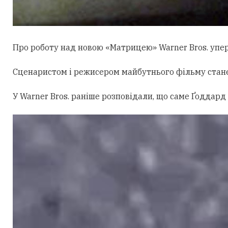
Про роботу над новою «Матрицею» Warner Bros. уперш
Сценаристом і режисером майбутнього фільму стан
У Warner Bros. раніше розповідали, що саме Ґоддард