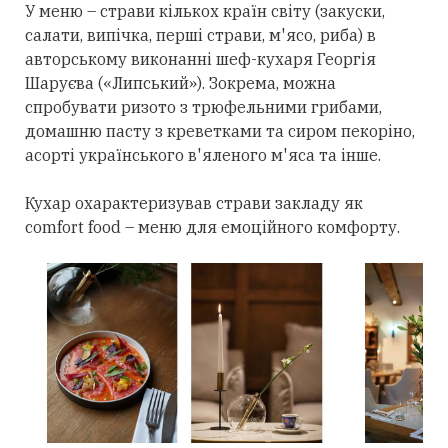
У
меню
– страви кількох країн світу (закуски,
салати, випічка, перші страви, м'ясо, риба) в
авторському виконанні шеф-кухаря Георгія
Шаруєва («Липський»). Зокрема, можна
спробувати ризото з трюфельними грибами,
домашню пасту з креветками та сиром пекоріно,
асорті українського в'яленого м'яса та інше.
Кухар охарактеризував страви закладу як
comfort food – меню для емоційного комфорту.