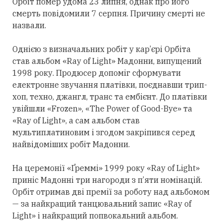
Орбіт помер удома 23 липня, однак про його
смерть повідомили 7 серпня. Причину смерті не
назвали.
Однією з визначальних робіт у кар’єрі Орбіта
став альбом «Ray of Light» Мадонни, випущений
1998 року. Продюсер допоміг сформувати
електронне звучання платівки, поєднавши трип-
хоп, техно, джангл, транс та ембієнт. До платівки
увійшли «Frozen», «The Power of Good-Bye» та
«Ray of Light», а сам альбом став
мультиплатиновим і згодом закріпився
серед
найвідоміших робіт Мадонни.
На церемонії «Ґреммі» 1999 року «Ray of Light»
приніс Мадонні
три
нагороди з п’яти номінацій.
Орбіт
отримав
дві премії за роботу над альбомом
— за найкращий танцювальний запис «Ray of
Light» і найкращий попвокальний альбом.