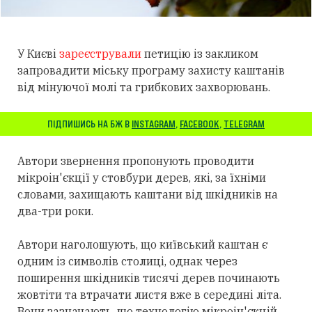
У Києві
зареєстрували
петицію із закликом
запровадити міську програму захисту каштанів
від мінуючої молі та грибкових захворювань.
ПІДПИШИСЬ НА БЖ В
INSTAGRAM
,
FACEBOOK
,
TELEGRAM
Автори звернення пропонують проводити
мікроін'єкції у стовбури дерев, які, за їхніми
словами, захищають каштани від шкідників на
два-три роки.
Автори наголошують, що київський каштан є
одним із символів столиці, однак через
поширення шкідників тисячі дерев починають
жовтіти та втрачати листя вже в середині літа.
Вони зазначають, що технологію мікроін'єкцій