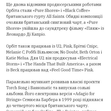
Ще двома відомими продюсерськими роботами
Орбіта
стали
«Pure Shores» і «Black Coffee»
британського гурту All Saints. Обидві композиції
очолили британський сингловий чарт, а «Pure
Shores» увійшла до саундтреку фільму «Пляж» із
Леонардо Ді Капріо.
Орбіт також працював із U2, Pink, Брітні Спірс,
Melanie C, Роббі Вільямсом, No Doubt, Beth Orton і
Katie Melua. Для U2 він продюсував «Electrical
Storm» і «The Hands That Built America», а разом
із Beck працював над «Feel Good Time» Pink.
Паралельно музикант розвивав власні проєкти
Torch Song і Bassomatic та випускав сольні
альбоми. Його електронна версія «Adagio for
Strings» Семюела Барбера в 1999 році піднялася
до четвертого місця британського чарту.