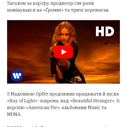
Загалом за кар’єру продюсер сім разів
номінувався на «Ґреммі» та тричі перемагав.
З Мадонною Орбіт
продовжив
працювати й після
«Ray of Light»: зокрема, над «Beautiful Stranger», її
версією «American Pie», альбомами Music та
MDNA.