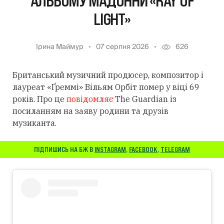
АЛЬБОМУ МАДОННИ «RAY OF
LIGHT»
Ірина Маймур
07 серпня 2026
626
Британський музичний продюсер, композитор і
лауреат «Ґреммі» Вільям Орбіт помер у віці 69
років. Про це
повідомляє
The Guardian із
посиланням
на заяву родини та друзів
музиканта.
ПІДПИШИСЬ НА БЖ В
INSTAGRAM
,
FACEBOOK
,
TELEGRAM