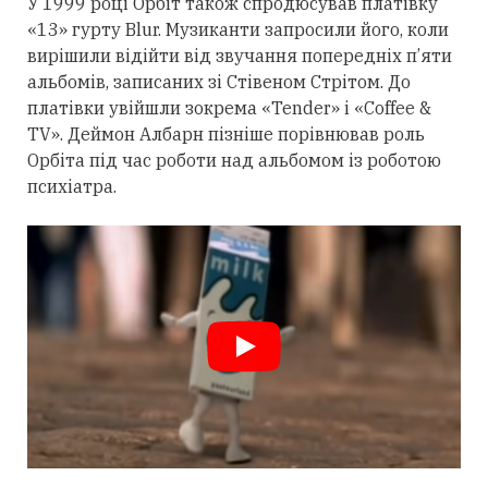
У 1999 році Орбіт також спродюсував платівку
«13» гурту Blur. Музиканти запросили його, коли
вирішили відійти від звучання попередніх п’яти
альбомів, записаних зі Стівеном Стрітом. До
платівки увійшли зокрема «Tender» і «Coffee &
TV». Деймон Албарн пізніше порівнював роль
Орбіта під час роботи над альбомом із роботою
психіатра.