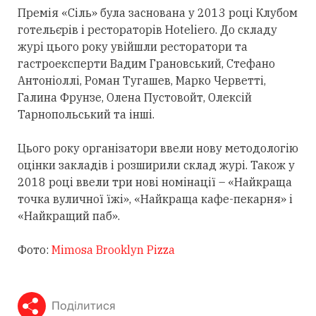
Премія «Сіль» була заснована у 2013 році Клубом
готельєрів і рестораторів Hoteliero. До складу
журі цього року увійшли ресторатори та
гастроексперти Вадим Грановський, Стефано
Антоніоллі, Роман Тугашев, Марко Черветті,
Галина Фрунзе, Олена Пустовойт, Олексій
Тарнопольський та інші.
Цього року організатори ввели нову методологію
оцінки закладів і розширили склад журі. Також у
2018 році ввели три нові номінації
–
«Найкраща
точка вуличної їжі», «Найкраща кафе-пекарня» і
«Найкращий паб».
Фото:
Mimosa Brooklyn Pizza
Поділитися