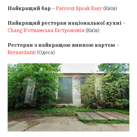
Найкращий бар
–
Parovoz Speak Easy
(Київ)
Найкращий ресторан національної кухні
–
Chang В'єтнамська Бістрономія
(Київ)
Ресторан з найкращою винною картою
–
Bernardazzi
(Одеса)