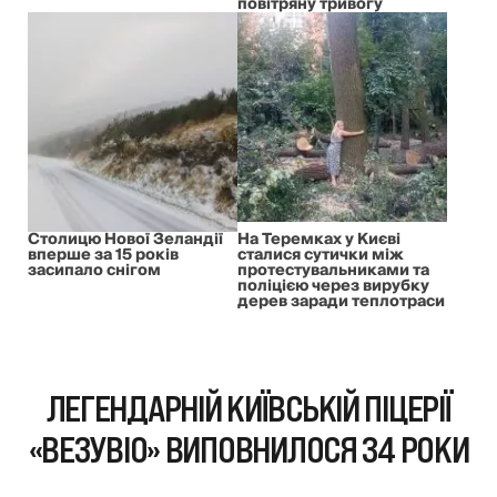
повітряну тривогу
Столицю Нової Зеландії
На Теремках у Києві
вперше за 15 років
сталися сутички між
засипало снігом
протестувальниками та
поліцією через вирубку
дерев заради теплотраси
ЛЕГЕНДАРНІЙ КИЇВСЬКІЙ ПІЦЕРІЇ
«ВЕЗУВІО» ВИПОВНИЛОСЯ 34 РОКИ