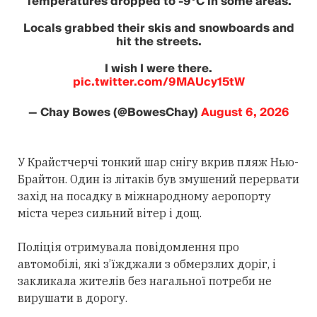
Temperatures dropped to -9°C in some areas.
Locals grabbed their skis and snowboards and
hit the streets.
I wish I were there.
pic.twitter.com/9MAUcy15tW
— Chay Bowes (@BowesChay)
August 6, 2026
У Крайстчерчі тонкий шар снігу вкрив пляж Нью-
Брайтон. Один із літаків був змушений перервати
захід на посадку в міжнародному аеропорту
міста через сильний вітер і дощ.
Поліція отримувала повідомлення про
автомобілі, які з’їжджали з обмерзлих доріг, і
закликала жителів без нагальної потреби не
вирушати в дорогу.