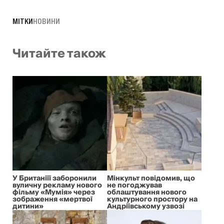
МІТКИ
НОВИНИ
Читайте також
У Британіїї заборонили
Мінкульт повідомив, що
вуличну рекламу нового
не погоджував
фільму «Мумія» через
облаштування нового
зображення «мертвої
культурного простору на
дитини»
Андріївському узвозі