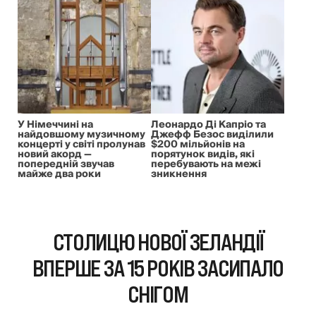
У Німеччині на
Леонардо Ді Капріо та
найдовшому музичному
Джефф Безос виділили
концерті у світі пролунав
$200 мільйонів на
новий акорд —
порятунок видів, які
попередній звучав
перебувають на межі
майже два роки
зникнення
СТОЛИЦЮ НОВОЇ ЗЕЛАНДІЇ
ВПЕРШЕ ЗА 15 РОКІВ ЗАСИПАЛО
СНІГОМ