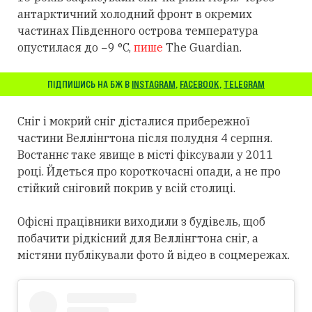
антарктичний холодний фронт в окремих
частинах Південного острова температура
опустилася до −9 °C,
пише
The Guardian.
ПІДПИШИСЬ НА БЖ В
INSTAGRAM
,
FACEBOOK
,
TELEGRAM
Сніг і мокрий сніг дісталися прибережної
частини Веллінгтона після полудня 4 серпня.
Востаннє таке явище в місті фіксували у 2011
році. Йдеться про короткочасні опади, а не про
стійкий сніговий покрив у всій столиці.
Офісні працівники виходили з будівель, щоб
побачити рідкісний для Веллінгтона сніг, а
містяни публікували фото й відео в соцмережах.