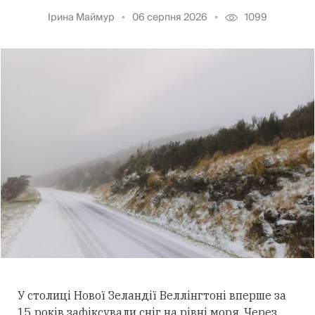
Ірина Маймур
06 серпня 2026
1099
У столиці Нової Зеландії Веллінгтоні вперше за
15 років зафіксували сніг на рівні моря. Через