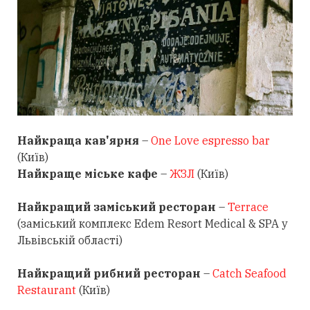
Найкраща кав'ярня
–
One Love espresso bar
(Київ)
Найкраще міське кафе
–
ЖЗЛ
(Київ)
Найкращий заміський ресторан
–
Terrace
(заміський комплекс Edem Resort Medical & SPA у
Львівській області)
Найкращий рибний ресторан
–
Catch Seafood
Restaurant
(Київ)