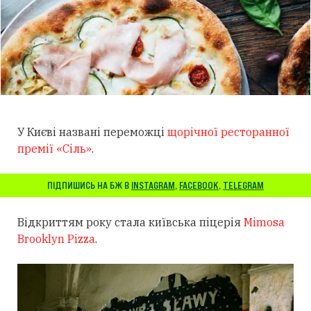
У Києві названі переможці
щорічної ресторанної
премії «Сіль»
.
ПІДПИШИСЬ НА БЖ В
INSTAGRAM
,
FACEBOOK
,
TELEGRAM
Відкриттям року стала київська піцерія
Mimosa
Brooklyn Pizza
.