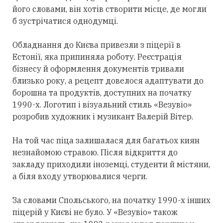
його словами, він хотів створити місце, де могли
б зустрічатися однодумці.
Обладнання до Києва привезли з піцерії в
Естонії, яка припиняла роботу. Реєстрація
бізнесу й оформлення документів тривали
близько року, а рецепт довелося адаптувати до
борошна та продуктів, доступних на початку
1990-х. Логотип і візуальний стиль «Везувіо»
розробив художник і музикант Валерій Вітер.
На той час піца залишалася для багатьох киян
незнайомою стравою. Після відкриття до
закладу приходили іноземці, студенти й містяни,
а біля входу утворювалися черги.
За словами Спольського, на початку 1990-х інших
піцерій у Києві не було. У «Везувіо» також