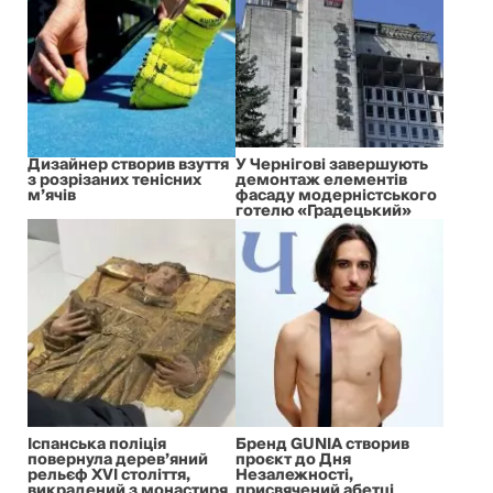
Дизайнер створив взуття
У Чернігові завершують
з розрізаних тенісних
демонтаж елементів
м’ячів
фасаду модерністського
готелю «Градецький»
Іспанська поліція
Бренд GUNIA створив
повернула дерев’яний
проєкт до Дня
рельєф XVI століття,
Незалежності,
викрадений з монастиря
присвячений абетці