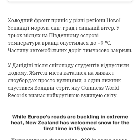
Холодний фронт приніс у різні регіони Нової
Зеландії морози, сніг, град і сильний вітер. У
трьох місцях на Південному острові
температура вранці опустилася до −9 °C.
Частину автомобільних доріг тимчасово закрили.
У Данідіні після снігопаду студентів відпустили
додому. Жителі міста каталися на лижах і
сноубордах просто вулицями, а один лижник
спустився Болдвін-стріт, яку Guinness World
Records визнає найкрутішою вулицею світу.
While Europe's roads are buckling in extreme
heat, New Zealand has welcomed snow for the
first time in 15 years.