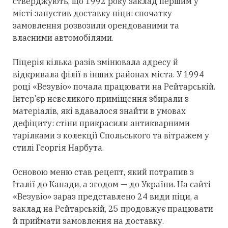
стверджують, що 1992 року заклад першим у
місті запустив доставку піци: спочатку
замовлення розвозили орендованими та
власними автомобілями.
Піцерія кілька разів змінювала адресу й
відкривала філії в інших районах міста. У 1994
році «Везувіо» почала працювати на Рейтарській.
Інтер’єр невеликого приміщення збирали з
матеріалів, які вдавалося знайти в умовах
дефіциту: стіни прикрасили антикварними
тарілками з колекції Спольського та вітражем у
стилі Георгія Нарбута.
Основою меню став рецепт, який потрапив з
Італії до Канади, а згодом — до України. На сайті
«Везувіо» зараз представлено 24 види піци, а
заклад на Рейтарській, 25 продовжує працювати
й приймати замовлення на доставку.