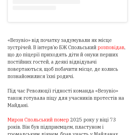
«Везувіо» від початку задумували як місце
зустрічей. В інтерв’ю БЖ Спольський
розповідав
,
що до піцерії приходять діти й онуки перших
постійних гостей, а деякі відвідувачі
повертаються, щоб побачити місце, де колись
познайомилися їхні родичі.
Під час Революції гідності команда «Везувіо»
також готувала піцу для учасників протестів на
Майдані.
Мирон Спольський помер
2025 року у віці 73
років. Він був підприємцем, пластуном і
громадським діячем, брав участь у Майданах