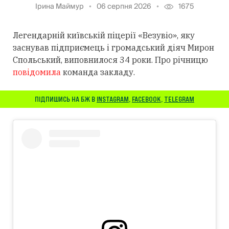
Ірина Маймур
06 серпня 2026
1675
Легендарній київській піцерії «Везувіо», яку
заснував підприємець і громадський діяч Мирон
Спольський, виповнилося 34 роки. Про річницю
повідомила
команда закладу.
ПІДПИШИСЬ НА БЖ В
INSTAGRAM
,
FACEBOOK
,
TELEGRAM