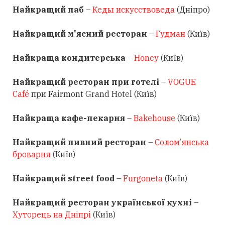
Найкращий паб
–
Кеды искусствоведа
(Дніпро)
Найкращий м'ясний ресторан
–
Гудман
(Київ)
Найкраща кондитерська
–
Honey
(Київ)
Найкращий ресторан при готелі
–
VOGUE
Café
при Fairmont Grand Hotel (Київ)
Найкраща кафе-пекарня
–
Bakehouse
(Київ)
Найкращий пивний ресторан
–
Солом’янська
броварня
(Київ)
Найкращий street food
–
Furgoneta
(Київ)
Найкращий ресторан української кухні
–
Хуторець на Дніпрі
(Київ)