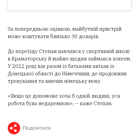
За попередньою оцінкою, майбутній пристрій
може коштувати близько 30 доларів.
До переїзду Степан навчався у спортивній школі
в Краматорську й майже щодня займався хокеєм.
У 2022 році він разом із батьками виїхав із
Донецької області до Німеччини, де продовжив
тренування та вивчив німецьку мову.
«Якщо це допоможе хоча б одній людині, уся
робота була недаремною», — каже Степан.
Поділитися