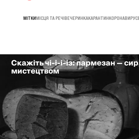
МІТКИ
МІСЦЯ ТА РЕЧІ
ВЕЧЕРИНКА
КАРАНТИН
КОРОНАВИРУС
Скажіть чі-і-і-із: пармезан — сир
мистецтвом