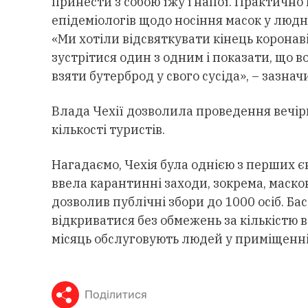
принести з собою їжу і напої. Практично
епідеміологів щодо носіння масок у людни
«Ми хотіли відсвяткувати кінець корона
зустрітися один з одним і показати, що в
взяти бутерброд у свого сусіда», – зазна
Влада Чехії дозволила проведення вечірк
кількості туристів.
Нагадаємо, Чехія була однією з перших є
ввела карантинні заходи, зокрема, маск
дозволив публічні збори до 1000 осіб. Ба
відкриватися без обмежень за кількістю в
місяць обслуговують людей у приміщенні
Поділитися