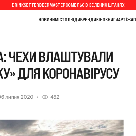
DRINKSETTER
BEERMASTER
СОМЕЛЬЄ В ЗЕЛЕНИХ ШТАНЯХ
НОВИНИ
МІСТО
ЛЮДИ
БРЕНДИ
КІНО
КНИГИ
АРТ
ЇЖА
П
А: ЧЕХИ ВЛАШТУВАЛИ
У» ДЛЯ КОРОНАВІРУСУ
06 липня 2020
452