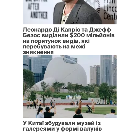
Леонардо Ді Капріо та Джефф
Безос виділили $200 мільйонів
на порятунок видів, які
перебувають на межі
зникнення
У Китаї збудували музей із
галереями у формі валунів