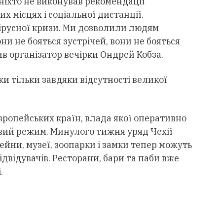
 ніхто не виконував рекомендації
х місцях і соціальної дистанції.
вірусної кризи. Ми дозволили людям
они не бояться зустрічей, вони не бояться
чив організатор вечірки Ондрей Кобза.
и тільки завдяки відсутності великої
вропейських країн, влада якої оперативно
овий режим. Минулого тижня уряд Чехії
сейни, музеї, зоопарки і замки тепер можуть
ідвідувачів. Ресторани, бари та паби вже
.