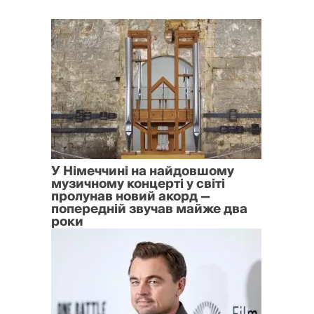
У Німеччині на найдовшому
музичному концерті у світі
пролунав новий акорд —
попередній звучав майже два
роки