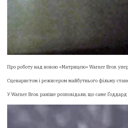
Про роботу над новою «Матрицею» Warner Bros. уперш
Сценаристом і режисером майбутнього фільму стан
У Warner Bros. раніше розповідали, що саме Ґоддард