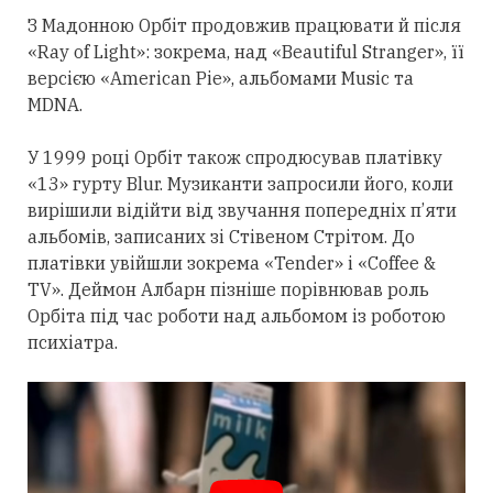
З Мадонною Орбіт
продовжив
працювати й після
«Ray of Light»: зокрема, над «Beautiful Stranger», її
версією «American Pie», альбомами Music та
MDNA.
У 1999 році Орбіт також спродюсував платівку
«13» гурту Blur. Музиканти запросили його, коли
вирішили відійти від звучання попередніх п’яти
альбомів, записаних зі Стівеном Стрітом. До
платівки увійшли зокрема «Tender» і «Coffee &
TV». Деймон Албарн пізніше порівнював роль
Орбіта під час роботи над альбомом із роботою
психіатра.