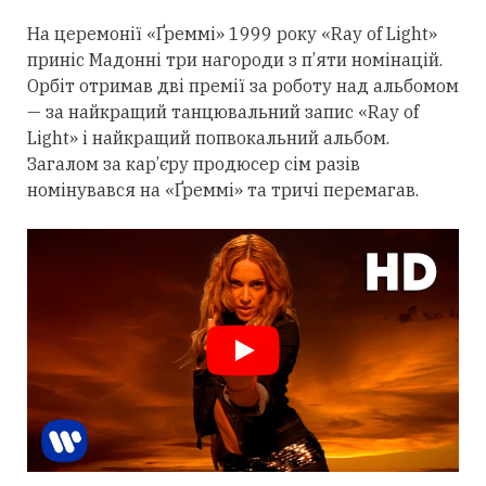
На церемонії «Ґреммі» 1999 року «Ray of Light»
приніс Мадонні
три
нагороди з п’яти номінацій.
Орбіт
отримав
дві премії за роботу над альбомом
— за найкращий танцювальний запис «Ray of
Light» і найкращий попвокальний альбом.
Загалом за кар’єру продюсер сім разів
номінувався на «Ґреммі» та тричі перемагав.