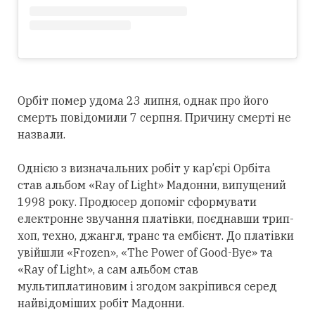
Орбіт помер удома 23 липня, однак про його
смерть повідомили 7 серпня. Причину смерті не
назвали.
Однією з визначальних робіт у кар’єрі Орбіта
став альбом «Ray of Light» Мадонни, випущений
1998 року. Продюсер допоміг сформувати
електронне звучання платівки, поєднавши трип-
хоп, техно, джангл, транс та ембієнт. До платівки
увійшли «Frozen», «The Power of Good-Bye» та
«Ray of Light», а сам альбом став
мультиплатиновим і згодом закріпився
серед
найвідоміших робіт Мадонни.