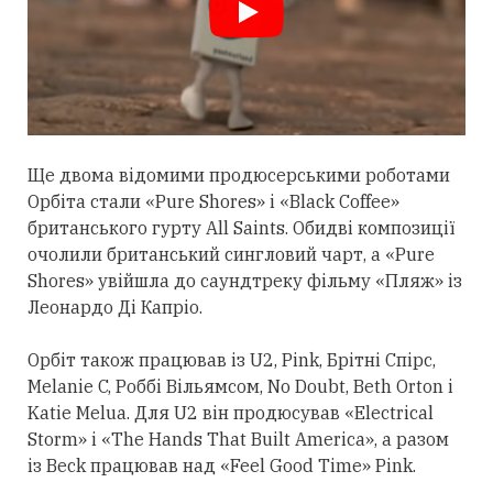
Ще двома відомими продюсерськими роботами
Орбіта
стали
«Pure Shores» і «Black Coffee»
британського гурту All Saints. Обидві композиції
очолили британський сингловий чарт, а «Pure
Shores» увійшла до саундтреку фільму «Пляж» із
Леонардо Ді Капріо.
Орбіт також працював із U2, Pink, Брітні Спірс,
Melanie C, Роббі Вільямсом, No Doubt, Beth Orton і
Katie Melua. Для U2 він продюсував «Electrical
Storm» і «The Hands That Built America», а разом
із Beck працював над «Feel Good Time» Pink.