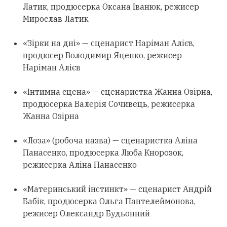
Латик, продюсерка Оксана Іванюк, режисер
Мирослав Латик
«Зірки на дні» — сценарист Наріман Алієв,
продюсер Володимир Яценко, режисер
Наріман Алієв
«Інтимна сцена» — сценаристка Жанна Озірна,
продюсерка Валерія Сочивець, режисерка
Жанна Озірна
«Лоза» (робоча назва) — сценаристка Аліна
Панасенко, продюсерка Люба Кнорозок,
режисерка Аліна Панасенко
«Материнський інстинкт» — сценарист Андрій
Бабік, продюсерка Ольга Пантелеймонова,
режисер Олександр Будьонний