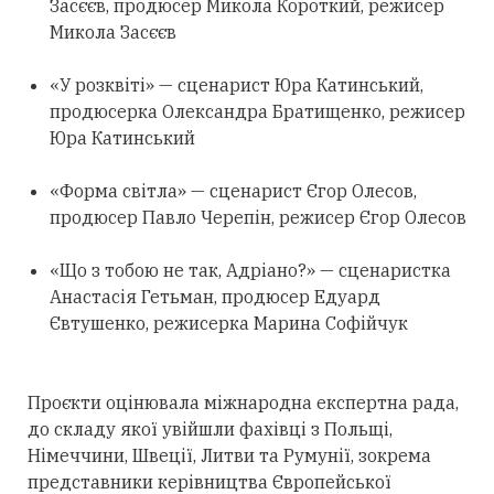
Засєєв, продюсер Микола Короткий, режисер
Микола Засєєв
«У розквіті» — сценарист Юра Катинський,
продюсерка Олександра Братищенко, режисер
Юра Катинський
«Форма світла» — сценарист Єгор Олесов,
продюсер Павло Черепін, режисер Єгор Олесов
«Що з тобою не так, Адріано?» — сценаристка
Анастасія Гетьман, продюсер Едуард
Євтушенко, режисерка Марина Софійчук
Проєкти оцінювала міжнародна експертна рада,
до складу якої увійшли фахівці з Польщі,
Німеччини, Швеції, Литви та Румунії, зокрема
представники керівництва Європейської