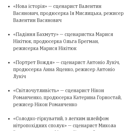
«Нова історія» — сценарист Валентин
Васянович, продюсерка Ія Мислицька, режисер
Валентин Васянович
«Падіння Бахмуту» — сценаристка Марися
Нікітюк, продюсерка Ольга Брегман,
режисерка Марися Нікітюк
«Портрет Вождя» — сценарист Антоніо Лукіч,
продюсерка Анна Яценко, режисер Антоніо
Лукіч
«Світлочутливість» — сценарист Нікон
Романченко, продюсерка Катерина Горностай,
режисер Нікон Романченко
«Солодко-гіркуватий, з легким шлейфом
нітропохідних сполук» — сценарист Микола