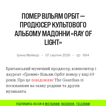
ПОМЕР ВІЛЬЯМ ОРБІТ —
ПРОДЮСЕР КУЛЬТОВОГО
АЛЬБОМУ МАДОННИ «RAY OF
LIGHT»
Ірина Маймур
07 серпня 2026
684
Британський музичний продюсер, композитор і
лауреат «Ґреммі» Вільям Орбіт помер у віці 69
років. Про це
повідомляє
The Guardian із
посиланням
на заяву родини та друзів
музиканта.
ПІДПИШИСЬ НА БЖ В
INSTAGRAM
,
FACEBOOK
,
TELEGRAM