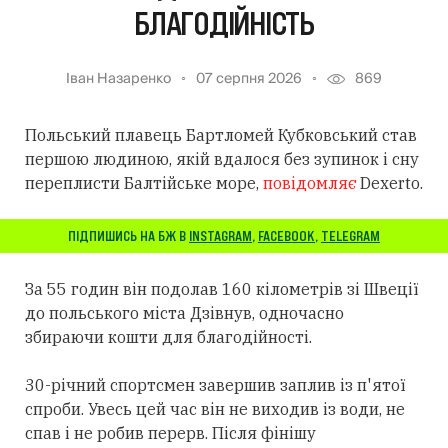
БЛАГОДІЙНІСТЬ
Іван Назаренко
07 серпня 2026
869
Польський плавець Бартломей Кубковський став
першою людиною, якій вдалося без зупинок і сну
переплисти Балтійське море,
повідомляє
Dexerto.
ПІДПИШИСЬ НА БЖ В
INSTAGRAM
,
FACEBOOK
,
TELEGRAM
За 55 годин він подолав 160 кілометрів зі Швеції
до польського міста Дзівнув, одночасно
збираючи кошти для благодійності.
30-річний спортсмен завершив заплив із п'ятої
спроби. Увесь цей час він не виходив із води, не
спав і не робив перерв. Після фінішу