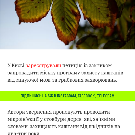
У Києві
зареєстрували
петицію із закликом
запровадити міську програму захисту каштанів
від мінуючої молі та грибкових захворювань.
ПІДПИШИСЬ НА БЖ В
INSTAGRAM
,
FACEBOOK
,
TELEGRAM
Автори звернення пропонують проводити
мікроін'єкції у стовбури дерев, які, за їхніми
словами, захищають каштани від шкідників на
два-три роки.