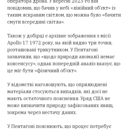
оператора дрона. У вересні 2023-го він
повідомив, що бачив у небі «лінійний об’єкт» із
таким яскравим світлом, що можна було «бачити
смуги всередині світла».
Також у добірці є архівне зображення з місії
Apollo 17 1972 року, на якій видно три точки,
розташовані трикутником. У Пентагоні
зазначили, що «щодо природи аномалії немає
консенсусу», однак попередній аналіз вказує, що
це міг бути «фізичний об’єкт».
У відомстві наголошують, що оприлюднені
матеріали стосуються випадків, які досі не
мають остаточного пояснення. Уряд США не
може визначити природу зафіксованих явищ,
зокрема через нестачу даних.
У Пентагоні пояснюють, що процес потребує