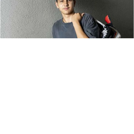
15-річний українець Степан Зоц, який після
початку повномасштабного вторгнення переїхав
із Краматорська до Мюнхена, розробляє браслет
для людей із порушеннями слуху.
Пристрій має
сповіщати про повітряну тривогу сильною
вібрацією та світловими сигналами,
пише
німецьке видання Merkur.