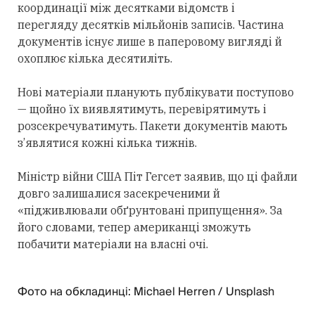
координації між десятками відомств і
перегляду десятків мільйонів записів. Частина
документів існує лише в паперовому вигляді й
охоплює кілька десятиліть.
Нові матеріали планують публікувати поступово
— щойно їх виявлятимуть, перевірятимуть і
розсекречуватимуть. Пакети документів мають
з’являтися кожні кілька тижнів.
Міністр війни США Піт Гегсет заявив, що ці файли
довго залишалися засекреченими й
«підживлювали обґрунтовані припущення». За
його словами, тепер американці зможуть
побачити матеріали на власні очі.
Фото на обкладинці: Michael Herren / Unsplash