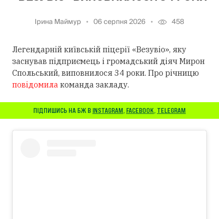
Ірина Маймур
06 серпня 2026
458
Легендарній київській піцерії «Везувіо», яку
заснував підприємець і громадський діяч Мирон
Спольський, виповнилося 34 роки. Про річницю
повідомила
команда закладу.
ПІДПИШИСЬ НА БЖ В
INSTAGRAM
,
FACEBOOK
,
TELEGRAM