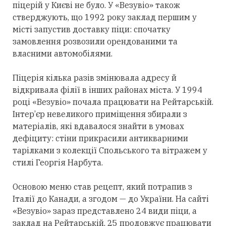
піцерій у Києві не було. У «Везувіо» також
стверджують, що 1992 року заклад першим у
місті запустив доставку піци: спочатку
замовлення розвозили орендованими та
власними автомобілями.
Піцерія кілька разів змінювала адресу й
відкривала філії в інших районах міста. У 1994
році «Везувіо» почала працювати на Рейтарській.
Інтер’єр невеликого приміщення збирали з
матеріалів, які вдавалося знайти в умовах
дефіциту: стіни прикрасили антикварними
тарілками з колекції Спольського та вітражем у
стилі Георгія Нарбута.
Основою меню став рецепт, який потрапив з
Італії до Канади, а згодом — до України. На сайті
«Везувіо» зараз представлено 24 види піци, а
заклад на Рейтарській, 25 продовжує працювати