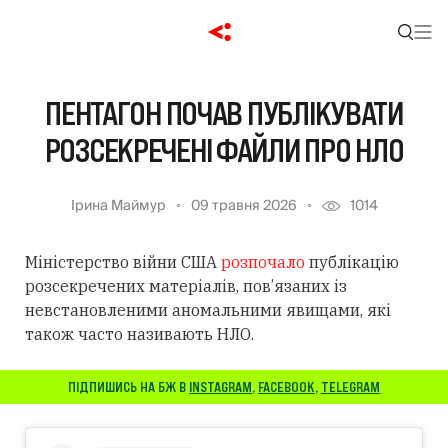
ПЕНТАГОН ПОЧАВ ПУБЛІКУВАТИ
РОЗСЕКРЕЧЕНІ ФАЙЛИ ПРО НЛО
Ірина Маймур
09 травня 2026
1014
Міністерство війни США
розпочало
публікацію
розсекречених матеріалів, пов’язаних із
невстановленими аномальними явищами, які
також часто називають НЛО.
ПІДПИШИСЬ НА БЖ В
INSTAGRAM
,
FACEBOOK
,
TELEGRAM