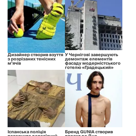
Дизайнер створив взуття
У Чернігові завершують
з розрізаних тенісних
демонтаж елементів
м’ячів
фасаду модерністського
готелю «Градецький»
Іспанська поліція
Бренд GUNIA створив