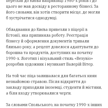
переїхав до Києва наприкінці 1980-х років і до
цього не мав досвіду в ресторанному бізнесі. За
його словами, він хотів створити місце, де могли
б зустрічатися однодумці.
Обладнання до Києва привезли з піцерії в
Естонії, яка припиняла роботу. Реєстрація
бізнесу й оформлення документів тривали
близько року, а рецепт довелося адаптувати до
борошна та продуктів, доступних на початку
1990-х. Логотип і візуальний стиль «Везувіо»
розробив художник і музикант Валерій Вітер.
На той час піца залишалася для багатьох киян
незнайомою стравою. Після відкриття до
закладу приходили іноземці, студенти й містяни,
а біля входу утворювалися черги.
За словами Спольського, на початку 1990-х інших