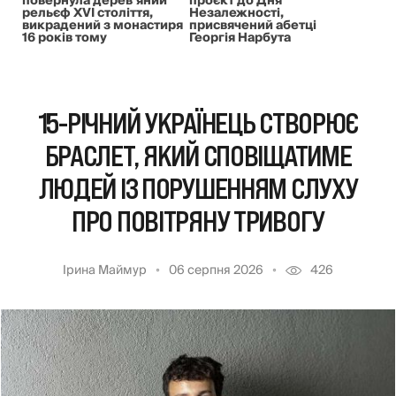
повернула дерев’яний
проєкт до Дня
рельєф XVI століття,
Незалежності,
викрадений з монастиря
присвячений абетці
16 років тому
Георгія Нарбута
15-РІЧНИЙ УКРАЇНЕЦЬ СТВОРЮЄ
БРАСЛЕТ, ЯКИЙ СПОВІЩАТИМЕ
ЛЮДЕЙ ІЗ ПОРУШЕННЯМ СЛУХУ
ПРО ПОВІТРЯНУ ТРИВОГУ
Ірина Маймур
06 серпня 2026
426