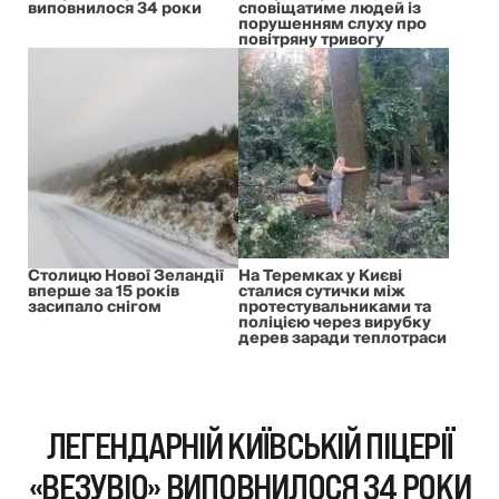
виповнилося 34 роки
сповіщатиме людей із
порушенням слуху про
повітряну тривогу
Столицю Нової Зеландії
На Теремках у Києві
вперше за 15 років
сталися сутички між
засипало снігом
протестувальниками та
поліцією через вирубку
дерев заради теплотраси
ЛЕГЕНДАРНІЙ КИЇВСЬКІЙ ПІЦЕРІЇ
«ВЕЗУВІО» ВИПОВНИЛОСЯ 34 РОКИ