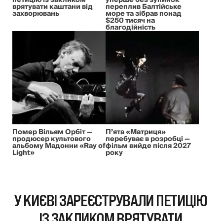
врятувати каштани від
переплив Балтійське
захворювань
море та зібрав понад
$250 тисяч на
благодійність
Помер Вільям Орбіт —
П’ята «Матриця»
продюсер культового
перебуває в розробці —
альбому Мадонни «Ray of
фільм вийде після 2027
Light»
року
У КИЄВІ ЗАРЕЄСТРУВАЛИ ПЕТИЦІЮ
ІЗ ЗАКЛИКОМ ВРЯТУВАТИ