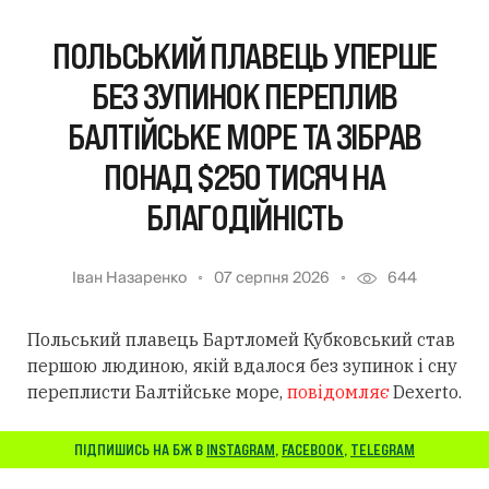
ПОЛЬСЬКИЙ ПЛАВЕЦЬ УПЕРШЕ
БЕЗ ЗУПИНОК ПЕРЕПЛИВ
БАЛТІЙСЬКЕ МОРЕ ТА ЗІБРАВ
ПОНАД $250 ТИСЯЧ НА
БЛАГОДІЙНІСТЬ
Іван Назаренко
07 серпня 2026
644
Польський плавець Бартломей Кубковський став
першою людиною, якій вдалося без зупинок і сну
переплисти Балтійське море,
повідомляє
Dexerto.
ПІДПИШИСЬ НА БЖ В
INSTAGRAM
,
FACEBOOK
,
TELEGRAM