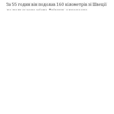
За 55 годин він подолав 160 кілометрів зі Швеції
до польського міста Дзівнув, одночасно
збираючи кошти для благодійності.
30-річний спортсмен завершив заплив із п'ятої
спроби. Увесь цей час він не виходив із води, не
спав і не робив перерв. Після фінішу
Кубковського госпіталізували на три дні, щоб
переконатися, що його здоров'ю нічого не
загрожує.