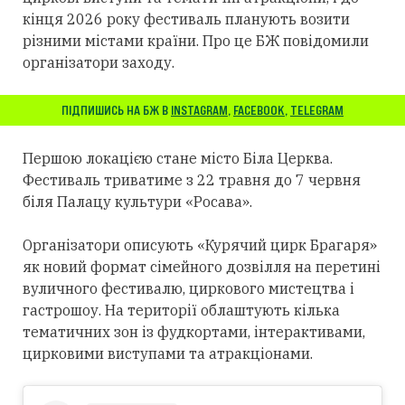
кінця 2026 року фестиваль планують возити
різними містами країни. Про це БЖ повідомили
організатори заходу.
ПІДПИШИСЬ НА БЖ В
INSTAGRAM
,
FACEBOOK
,
TELEGRAM
Першою локацією стане місто Біла Церква.
Фестиваль триватиме з 22 травня до 7 червня
біля Палацу культури «Росава».
Організатори описують «Курячий цирк Брагаря»
як новий формат сімейного дозвілля на перетині
вуличного фестивалю, циркового мистецтва і
гастрошоу. На території облаштують кілька
тематичних зон із фудкортами, інтерактивами,
цирковими виступами та атракціонами.