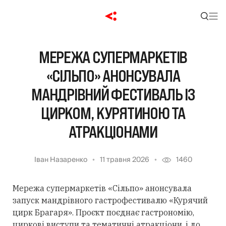
МЕРЕЖА СУПЕРМАРКЕТІВ
«СІЛЬПО» АНОНСУВАЛА
МАНДРІВНИЙ ФЕСТИВАЛЬ ІЗ
ЦИРКОМ, КУРЯТИНОЮ ТА
АТРАКЦІОНАМИ
Іван Назаренко
11 травня 2026
1460
Мережа супермаркетів «Сільпо» анонсувала
запуск мандрівного гастрофестивалю «Курячий
цирк Брагаря». Проєкт поєднає гастрономію,
циркові виступи та тематичні атракціони, і до