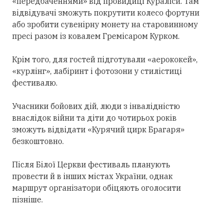
«передбаченнями» від провидиці Кураліси. Там
відвідувачі зможуть покрутити колесо фортуни
або зробити сувенірну монету на старовинному
пресі разом із ковалем Гремісаром Курком.
Крім того, для гостей підготували «аерококей»,
«курлінг», лабіринт і фотозони у стилістиці
фестивалю.
Учасники бойових дій, люди з інвалідністю
внаслідок війни та діти до чотирьох років
зможуть відвідати «Курячий цирк Брагаря»
безкоштовно.
Після Білої Церкви фестиваль планують
провести й в інших містах України, однак
маршрут організатори обіцяють оголосити
пізніше.