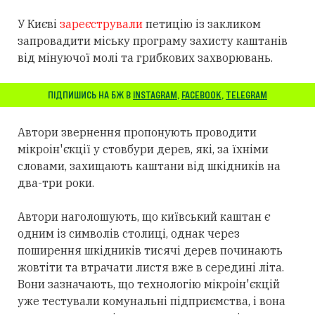
У Києві
зареєстрували
петицію із закликом
запровадити міську програму захисту каштанів
від мінуючої молі та грибкових захворювань.
ПІДПИШИСЬ НА БЖ В
INSTAGRAM
,
FACEBOOK
,
TELEGRAM
Автори звернення пропонують проводити
мікроін'єкції у стовбури дерев, які, за їхніми
словами, захищають каштани від шкідників на
два-три роки.
Автори наголошують, що київський каштан є
одним із символів столиці, однак через
поширення шкідників тисячі дерев починають
жовтіти та втрачати листя вже в середині літа.
Вони зазначають, що технологію мікроін'єкцій
уже тестували комунальні підприємства, і вона