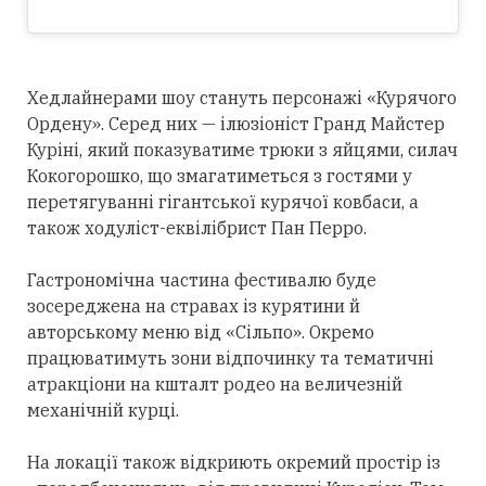
Хедлайнерами шоу стануть персонажі «Курячого
Ордену». Серед них — ілюзіоніст Гранд Майстер
Куріні, який показуватиме трюки з яйцями, силач
Кокогорошко, що змагатиметься з гостями у
перетягуванні гігантської курячої ковбаси, а
також ходуліст-еквілібрист Пан Перро.
Гастрономічна частина фестивалю буде
зосереджена на стравах із курятини й
авторському меню від «Сільпо». Окремо
працюватимуть зони відпочинку та тематичні
атракціони на кшталт родео на величезній
механічній курці.
На локації також відкриють окремий простір із