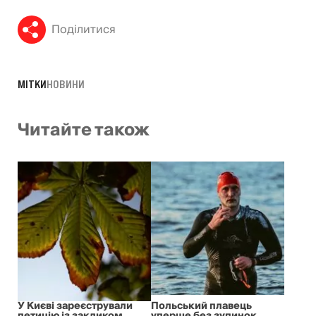
Поділитися
МІТКИ
НОВИНИ
Читайте також
У Києві зареєстрували
Польський плавець
петицію із закликом
уперше без зупинок