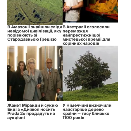
В Амазонії знайшли сліди
В Австралії оголосили
невідомої цивілізації, яку
переможця
порівнюють зі
найпрестижнішої
Стародавньою Грецією
мистецької премії для
корінних народів
Жакет Міранди й сукню
У Німеччині визначили
Енді з «Диявол носить
найстаріше дерево
Prada 2» продадуть на
країни — тису близько
аукціоні
1100 років