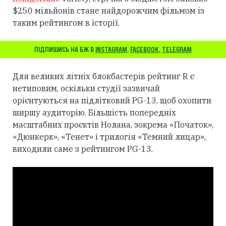
$250 мільйонів стане найдорожчим фільмом із
таким рейтингом в історії.
ПІДПИШИСЬ НА БЖ В
INSTAGRAM
,
FACEBOOK
,
TELEGRAM
Для великих літніх блокбастерів рейтинг R є
нетиповим, оскільки студії зазвичай
орієнтуються на підлітковий PG-13, щоб охопити
ширшу аудиторію. Більшість попередніх
масштабних проєктів Нолана, зокрема «Початок»,
«Дюнкерк», «Тенет» і трилогія «Темний лицар»,
виходили саме з рейтингом PG-13.