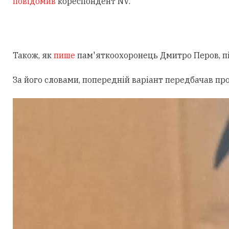
повідомив
кореспондент NV.
Також, як
пише
пам'яткоохоронець Дмитро Перов, під
За його словами, попередній варіант передбачав пр