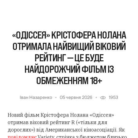
«ОДІССЕЯ» КРІСТОФЕРА НОЛАНА
ОТРИМАЛА НАЙВИЩИЙ ВІКОВИЙ
РЕЙТИНГ — ЦЕ БУДЕ
НАЙДОРОЖЧИЙ ФІЛЬМ ІЗ
ОБМЕЖЕННЯМ 18+
Іван Назаренко
05 червня 2026
1953
Новий фільм Крістофера Нолана «Одіссея»
отримав віковий рейтинг R («тільки для
дорослих») від Американської кіноасоціації. Як
повідомляє
Variety, стрічка з бюджетом близько