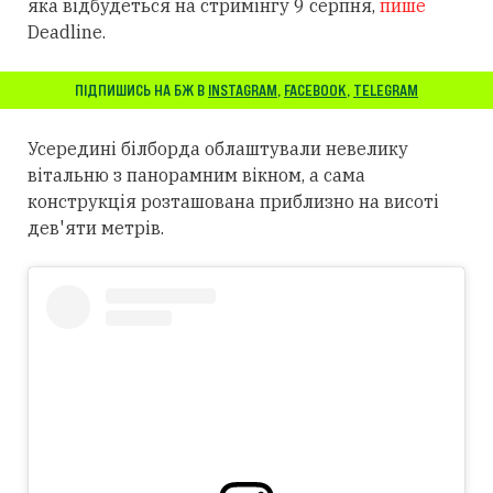
яка відбудеться на стримінгу 9 серпня,
пише
Deadline.
ПІДПИШИСЬ НА БЖ В
INSTAGRAM
,
FACEBOOK
,
TELEGRAM
Усередині білборда облаштували невелику
вітальню з панорамним вікном, а сама
конструкція розташована приблизно на висоті
дев'яти метрів.