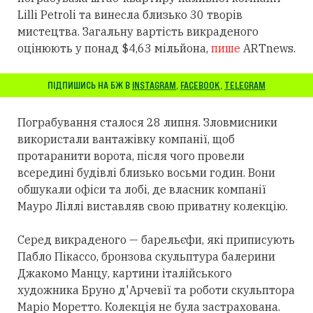
Lilli Petroli та винесла близько 30 творів
мистецтва. Загальну вартість викраденого
оцінюють у понад $4,63 мільйона,
пише
ARTnews.
ПІДПИШИСЬ НА БЖ В
INSTAGRAM
,
FACEBOOK
,
TELEGRAM
Пограбування сталося 28 липня. Зловмисники
використали вантажівку компанії, щоб
протаранити ворота, після чого провели
всередині будівлі близько восьми годин. Вони
обшукали офіси та лобі, де власник компанії
Мауро Ліллі виставляв свою приватну колекцію.
Серед викраденого — барельєфи, які приписують
Пабло Пікассо, бронзова скульптура балерини
Джакомо Манцу, картини італійського
художника Бруно д'Арчевії та роботи скульптора
Маріо Моретто. Колекція не була застрахована.