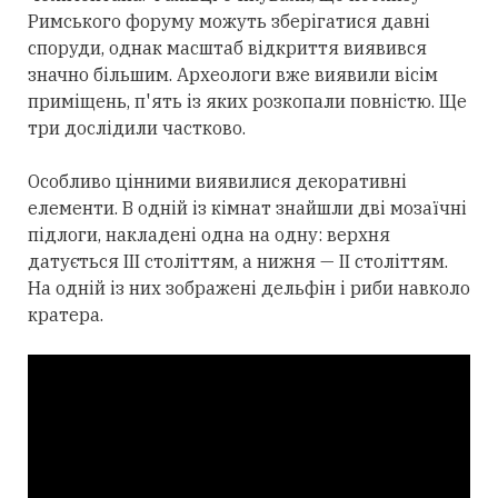
Римського форуму можуть зберігатися давні
споруди, однак масштаб відкриття виявився
значно більшим. Археологи вже виявили вісім
приміщень, п'ять із яких розкопали повністю. Ще
три дослідили частково.
Особливо цінними виявилися декоративні
елементи. В одній із кімнат знайшли дві мозаїчні
підлоги, накладені одна на одну: верхня
датується III століттям, а нижня — II століттям.
На одній із них зображені дельфін і риби навколо
кратера.