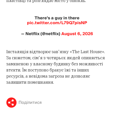
пластівці та розглядає місто у бінокль.
There's a guy in there
pic.twitter.com/L79Q7pisNP
— Netflix (@netflix)
August 6, 2026
Інсталяція відтворює зав'язку «The Last House».
За сюжетом, сім'я з чотирьох людей опиняється
замкненою у власному будинку без можливості
втекти. Їм поступово бракує їжі та інших
ресурсів, а невідома загроза не дозволяє
залишити помешкання.
Поділитися