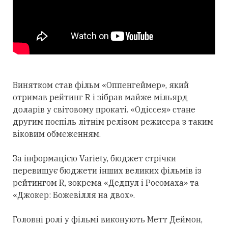
Винятком став фільм «Оппенгеймер», який
отримав рейтинг R і зібрав майже мільярд
доларів у світовому прокаті. «Одіссея» стане
другим поспіль літнім релізом режисера з таким
віковим обмеженням.
За інформацією Variety, бюджет стрічки
перевищує бюджети інших великих фільмів із
рейтингом R, зокрема «Дедпул і Росомаха» та
«Джокер: Божевілля на двох».
Головні ролі у фільмі виконують Метт Деймон,