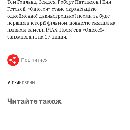
Том Голланд, Зендея, Роберт Паттінсон і Енн
Гетевей. «Одіссея» стане екранізацією
однойменної давньогрецької поеми та буде
першим в історії фільмом, повністю знятим на
плівкові камери IMAX. Прем'єра «Одіссеї»
запланована на 17 липня.
Поділитися
МІТКИ
НОВИНИ
Читайте також