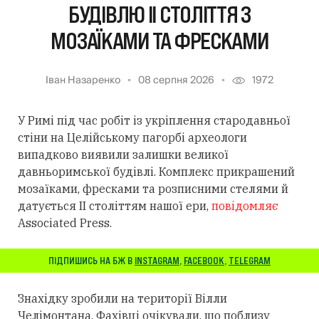
БУДІВЛЮ II СТОЛІТТЯ З
МОЗАЇКАМИ ТА ФРЕСКАМИ
Іван Назаренко
08 серпня 2026
1972
У Римі під час робіт із укріплення стародавньої
стіни на Целійському пагорбі археологи
випадково виявили залишки великої
давньоримської будівлі. Комплекс прикрашений
мозаїками, фресками та розписними стелями й
датується II століттям нашої ери,
повідомляє
Associated Press.
ПІДПИШИСЬ НА БЖ В
INSTAGRAM
,
FACEBOOK
,
TELEGRAM
Знахідку зробили на території Вілли
Челімонтана. Фахівці очікували, що поблизу