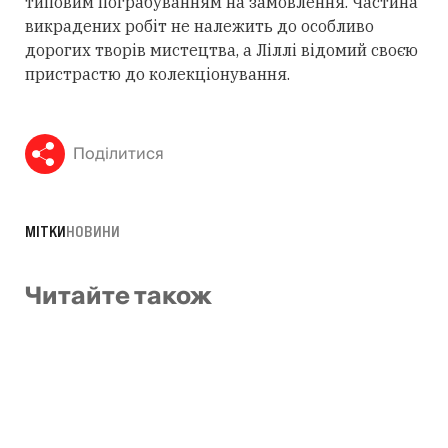
типовим пограбуванням на замовлення. Частина
викрадених робіт не належить до особливо
дорогих творів мистецтва, а Ліллі відомий своєю
пристрастю до колекціонування.
Поділитися
МІТКИ
НОВИНИ
Читайте також