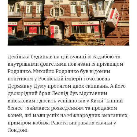
Декілька будинків на цій вулиці із садибою та
внутрішніми флігелями пов’язані із прізвищем
Родзянко. Михайло Родзянко був відомим
політиком у Російській імперії і очолював
Державну Думу протягом двох скликань. А його
двоюрідний брал Леонід був відставним
військовим і досить успішно вів у Києві “кінний
бізнес”: займався розведенням та продажем
коней, які мали успіх на міжнародних змаганнях,
приміром кобила Ракета вигравала скачки у
Лондоні.