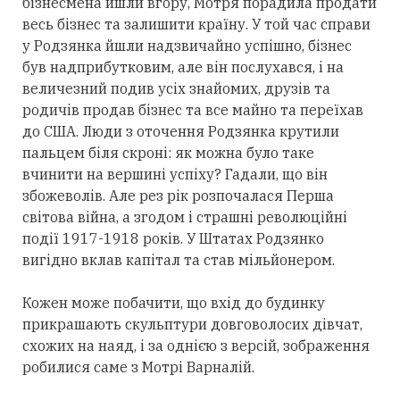
бізнесмена йшли вгору, Мотря порадила продати
весь бізнес та залишити країну. У той час справи
у Родзянка йшли надзвичайно успішно, бізнес
був надприбутковим, але він послухався, і на
величезний подив усіх знайомих, друзів та
родичів продав бізнес та все майно та переїхав
до США. Люди з оточення Родзянка крутили
пальцем біля скроні: як можна було таке
вчинити на вершині успіху? Гадали, що він
збожеволів. Але рез рік розпочалася Перша
світова війна, а згодом і страшні революційні
події 1917-1918 років. У Штатах Родзянко
вигідно вклав капітал та став мільйонером.
Кожен може побачити, що вхід до будинку
прикрашають скульптури довговолосих дівчат,
схожих на наяд, і за однією з версій, зображення
робилися саме з Мотрі Варналій.