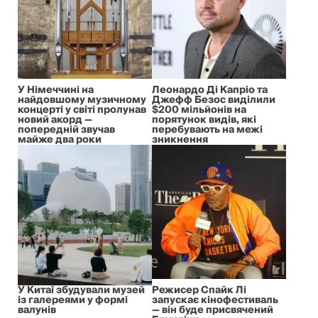
У Німеччині на
Леонардо Ді Капріо та
найдовшому музичному
Джефф Безос виділили
концерті у світі пролунав
$200 мільйонів на
новий акорд —
порятунок видів, які
попередній звучав
перебувають на межі
майже два роки
зникнення
У Китаї збудували музей
Режисер Спайк Лі
із галереями у формі
запускає кінофестиваль
валунів
— він буде присвячений