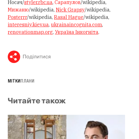
Носач/
styler.rbc.ua
,
Сарапулов
/wikipedia,
Мижаню
/wikipedia,
Nick Grapsy
/wikipedia,
Posterrr
/wikipedia,
Rasal Hague
/wikipedia,
interesniy.kiev.ua
,
ukrainaincognita.com
,
renovationmap.org
,
Україна Інкогніта
.
Поділитися
МІТКИ
ПЛАНИ
Читайте також