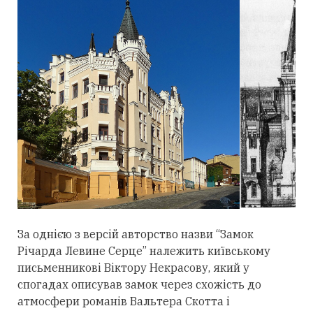
За однією з версій авторство назви “Замок
Річарда Левине Серце” належить київському
письменникові Віктору Некрасову, який у
спогадах описував замок через схожість до
атмосфери романів Вальтера Скотта і