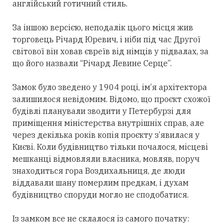
англійський готичний стиль.
За іншою версією, неподалік цього місця жив
торговець Річард Юревич, і ніби під час Другої
світової він ховав євреїв від німців у підвалах, за
що його назвали “Річард Левине Серце”.
Замок було зведено у 1904 році, ім’я архітектора
залишилося невідомим. Відомо, що проєкт схожої
будівлі планували зводити у Петербурзі для
приміщення міністерства внутрішніх справ, але
через декілька років копія проєкту з’явилася у
Києві. Коли будівництво тільки почалося, місцеві
мешканці відмовляли власника, мовляв, поруч
знаходиться гора Воздихальниця, де люди
віддавали шану померлим предкам, і духам
будівництво споруди могло не сподобатися.
Із замком все не склалося із самого початку: