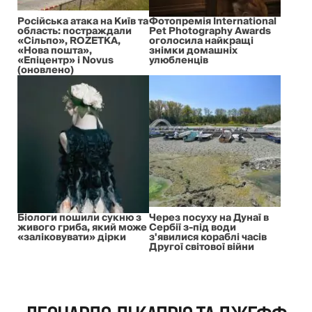
Російська атака на Київ та
Фотопремія International
область: постраждали
Pet Photography Awards
«Сільпо», ROZETKA,
оголосила найкращі
«Нова пошта»,
знімки домашніх
«Епіцентр» і Novus
улюбленців
(оновлено)
Біологи пошили сукню з
Через посуху на Дунаї в
живого гриба, який може
Сербії з-під води
«заліковувати» дірки
з'явилися кораблі часів
Другої світової війни