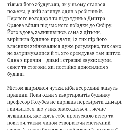
тільки його збудували, як у ньому сталася
пожежа, у якій загинув один з робітників.
Першого володаря та підрядника Дмитра
Орлова вбили під час його поїздки до Сибіру.
Його вдова, залишившись сама з дітьми,
вирішила будинок продати, і з тих пір його
власники змінювалися дуже регулярно, так само
не затримувалися й ті, хто орендував там житло.
Одна з причин – дивні і страшні звуки: шуми,
свист та стогони, які постійно доносилися з
будівлі.
Містом ширилися чутки, ніби всередині живуть
привиди. Поки один з квартирантів будинку
професор Голубєв не вирішив перевірити димарі,
і виявилося, що у них знаходиться… яєчне
лушпиння, яке крізь себе пропускало вітер та
повітря, таким чином створюючи містичний
свист. А у стіні будівлі віднайшлися “горлишки”