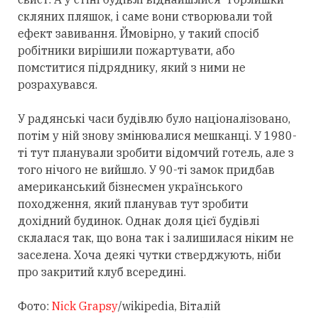
скляних пляшок, і саме вони створювали той
ефект завивання. Ймовірно, у такий спосіб
робітники вирішили пожартувати, або
помститися підряднику, який з ними не
розрахувався.
У радянські часи будівлю було націоналізовано,
потім у ній знову змінювалися мешканці. У 1980-
ті тут планували зробити відомчий готель, але з
того нічого не вийшло. У 90-ті замок придбав
американський бізнесмен українського
походження, який планував тут зробити
дохідний будинок. Однак доля цієї будівлі
склалася так, що вона так і залишилася ніким не
заселена. Хоча деякі чутки стверджують, ніби
про закритий клуб всередині.
Фото:
Nick Grapsy
/wikipedia, Віталій