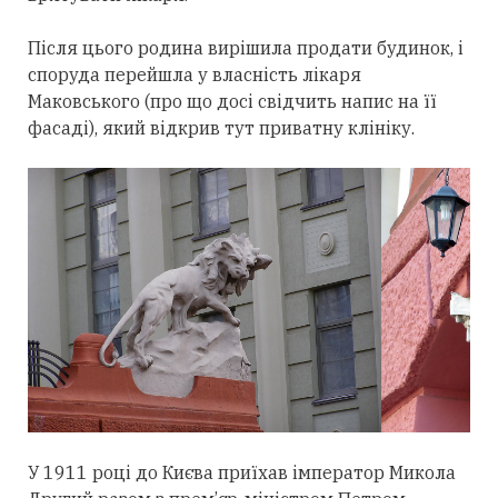
Після цього родина вирішила продати будинок, і
споруда перейшла у власність лікаря
Маковського (про що досі свідчить напис на її
фасаді), який відкрив тут приватну клініку.
У 1911 році до Києва приїхав імператор Микола