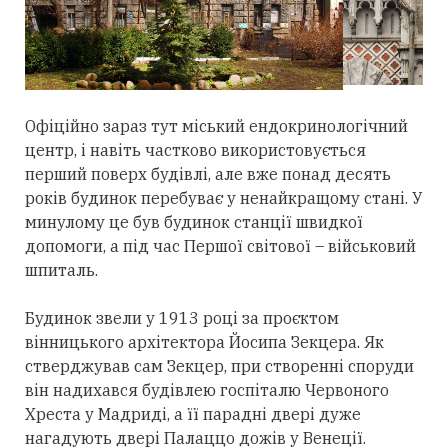
Офіційно зараз тут міський ендокринологічний
центр, і навіть частково використовується
перший поверх будівлі, але вже понад десять
років будинок перебуває у ненайкращому стані. У
минулому це був будинок станції швидкої
допомоги, а під час Першої світової – військовий
шпиталь.
Будинок звели у 1913 році за проєктом
вінницького архітектора Йосипа Зекцера. Як
стверджував сам Зекцер, при створенні споруди
він надихався будівлею госпіталю Червоного
Хреста у Мадриді, а її парадні двері дуже
нагадують двері Палаццо дожів у Венеції.