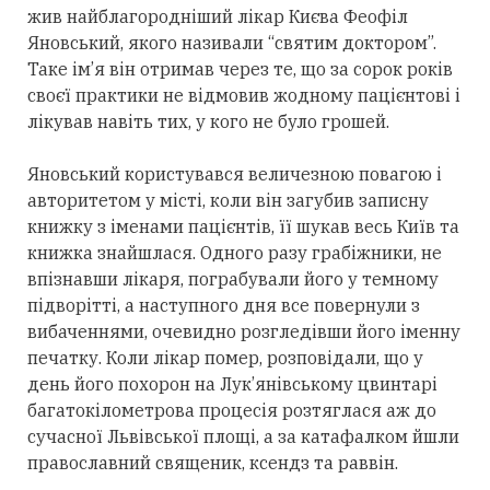
жив найблагородніший лікар Києва Феофіл
Яновський, якого називали “святим доктором”.
Таке ім’я він отримав через те, що за сорок років
своєї практики не відмовив жодному пацієнтові і
лікував навіть тих, у кого не було грошей.
Яновський користувався величезною повагою і
авторитетом у місті, коли він загубив записну
книжку з іменами пацієнтів, її шукав весь Київ та
книжка знайшлася. Одного разу грабіжники, не
впізнавши лікаря, пограбували його у темному
підворітті, а наступного дня все повернули з
вибаченнями, очевидно розгледівши його іменну
печатку. Коли лікар помер, розповідали, що у
день його похорон на Лук’янівському цвинтарі
багатокілометрова процесія розтяглася аж до
сучасної Львівської площі, а за катафалком йшли
православний священик, ксендз та раввін.