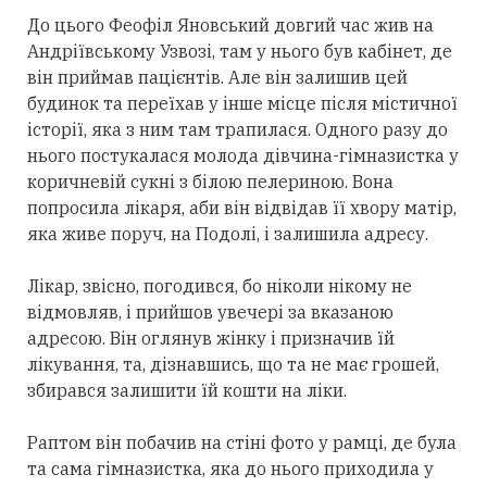
До цього Феофіл Яновський довгий час жив на
Андріївському Узвозі, там у нього був кабінет, де
він приймав пацієнтів. Але він залишив цей
будинок та переїхав у інше місце після містичної
історії, яка з ним там трапилася. Одного разу до
нього постукалася молода дівчина-гімназистка у
коричневій сукні з білою пелериною. Вона
попросила лікаря, аби він відвідав її хвору матір,
яка живе поруч, на Подолі, і залишила адресу.
Лікар, звісно, погодився, бо ніколи нікому не
відмовляв, і прийшов увечері за вказаною
адресою. Він оглянув жінку і призначив їй
лікування, та, дізнавшись, що та не має грошей,
збирався залишити їй кошти на ліки.
Раптом він побачив на стіні фото у рамці, де була
та сама гімназистка, яка до нього приходила у