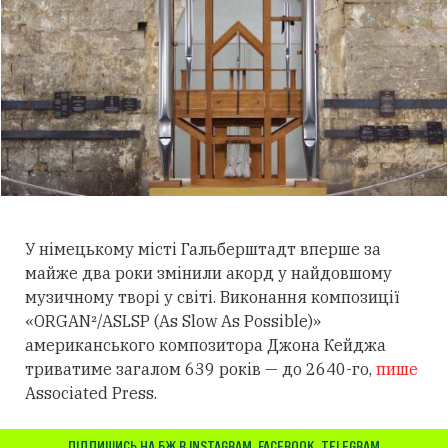
У німецькому місті Гальберштадт вперше за
майже два роки змінили акорд у найдовшому
музичному творі у світі. Виконання композиції
«ORGAN²/ASLSP (As Slow As Possible)»
американського композитора Джона Кейджа
триватиме загалом 639 років — до 2640-го,
пише
Associated Press.
ПІДПИШИСЬ НА БЖ В
INSTAGRAM
,
FACEBOOK
,
TELEGRAM