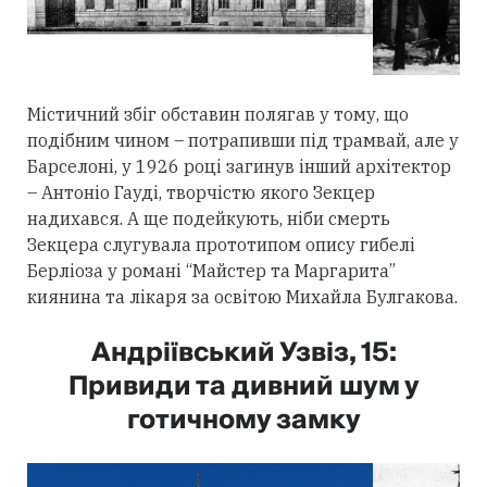
Містичний збіг обставин полягав у тому, що
подібним чином – потрапивши під трамвай, але у
Барселоні, у 1926 році загинув інший архітектор
– Антоніо Гауді, творчістю якого Зекцер
надихався. А ще подейкують, ніби смерть
Зекцера слугувала прототипом опису гибелі
Берліоза у романі “Майстер та Маргарита”
киянина та лікаря за освітою Михайла Булгакова.
Андріївський Узвіз, 15:
Привиди та дивний шум у
готичному замку