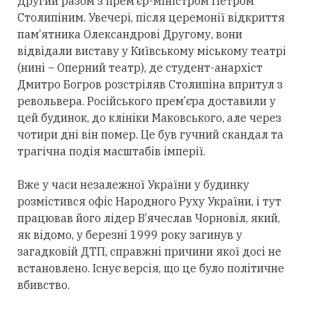
Другий разом з прем’єр-міністром Петром
Столипіним. Увечері, після церемонії відкриття
пам’ятника Олександрові Другому, вони
відвідали виставу у Київському міському театрі
(нині – Оперний театр), де студент-анархіст
Дмитро Богров розстріляв Столипіна впритул з
револьвера. Російського прем’єра доставили у
цей будинок, до клініки Маковського, але через
чотири дні він помер. Це був гучний скандал та
трагічна подія масштабів імперії.
Вже у часи незалежної України у будинку
розмістився офіс Народного Руху України, і тут
працював його лідер В’ячеслав Чорновіл, який,
як відомо, у березні 1999 року загинув у
загадковій ДТП, справжні причини якої досі не
встановлено. Існує версія, що це було політичне
вбивство.