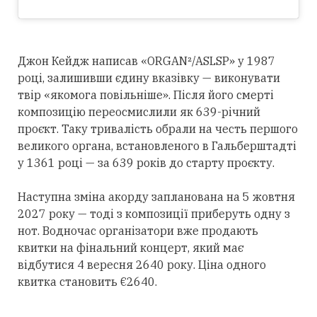
Джон Кейдж написав «ORGAN²/ASLSP» у 1987
році, залишивши єдину вказівку — виконувати
твір «якомога повільніше». Після його смерті
композицію переосмислили як 639-річний
проєкт. Таку тривалість обрали на честь першого
великого органа, встановленого в Гальберштадті
у 1361 році — за 639 років до старту проєкту.
Наступна зміна акорду запланована на 5 жовтня
2027 року — тоді з композиції приберуть одну з
нот. Водночас організатори вже продають
квитки на фінальний концерт, який має
відбутися 4 вересня 2640 року. Ціна одного
квитка становить €2640.