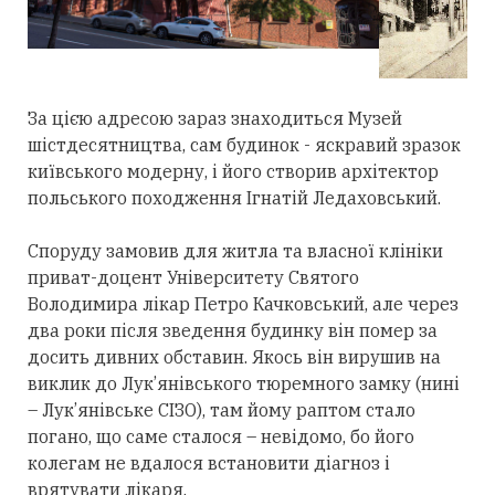
За цією адресою зараз знаходиться Музей
шістдесятництва, сам будинок - яскравий зразок
київського модерну, і його створив архітектор
польського походження Ігнатій Ледаховський.
Споруду замовив для житла та власної клініки
приват-доцент Університету Святого
Володимира лікар Петро Качковський, але через
два роки після зведення будинку він помер за
досить дивних обставин. Якось він вирушив на
виклик до Лук’янівського тюремного замку (нині
– Лук’янівське СІЗО), там йому раптом стало
погано, що саме сталося – невідомо, бо його
колегам не вдалося встановити діагноз і
врятувати лікаря.