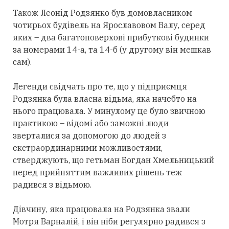
Також Леонід Родзянко був домовласником
чотирьох будівель на Ярославовом Валу, серед
яких – два багатоповерхові прибуткові будинки
за номерами 14-а, та 14-б (у другому він мешкав
сам).
Легенди свідчать про те, що у підприємця
Родзянка була власна відьма, яка начебто на
нього працювала. У минулому це було звичною
практикою – відомі або заможні люди
зверталися за допомогою до людей з
екстраординарними можливостями,
стверджують, що гетьман Богдан Хмельницький
перед прийняттям важливих рішень теж
радився з відьмою.
Дівчину, яка працювала на Родзянка звали
Мотря Варналій, і він ніби регулярно радився з