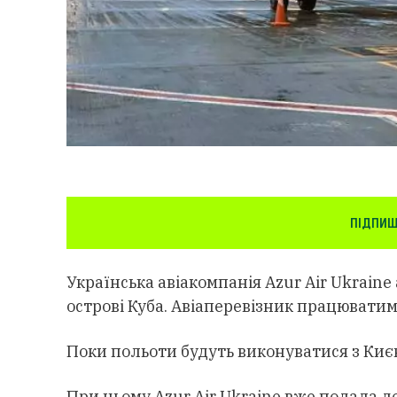
ПІДПИШ
Українська авіакомпанія Azur Air Ukraine
острові Куба. Авіаперевізник працюватим
Поки польоти будуть виконуватися з Києва
При цьому Azur Air Ukraine вже подала 