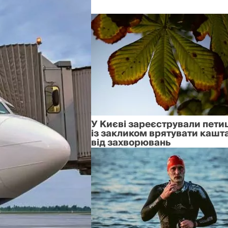
У Києві зареєстрували пети
із закликом врятувати кашт
від захворювань