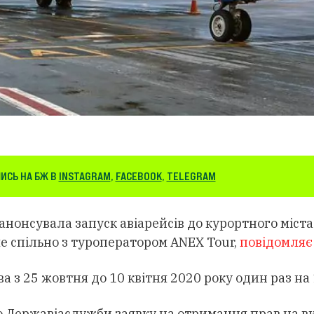
ИСЬ НА БЖ В
INSTAGRAM
,
FACEBOOK
,
TELEGRAM
 анонсувала запуск авіарейсів до курортного міст
е спільно з туроператором ANEX Tour,
повідомляє
 з 25 жовтня до 10 квітня 2020 року один раз на 
до Державіаслужби заявку на отримання прав на в