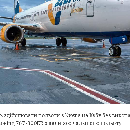
ть здійснювати польоти з Києва на Кубу без вико
Boeing 767-300ER з великою дальністю польоту.