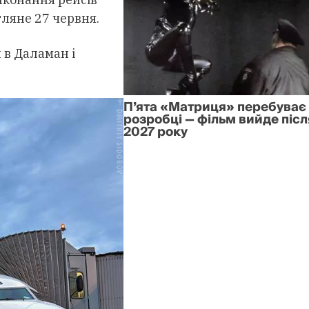
гляне 27 червня.
 в Даламан і
П’ята «Матриця» перебуває
розробці — фільм вийде післ
2027 року