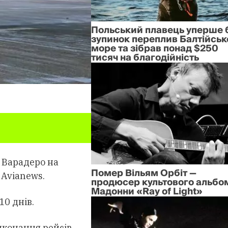
Польський плавець уперше 
зупинок переплив Балтійськ
море та зібрав понад $250
тисяч на благодійність
а Варадеро на
Помер Вільям Орбіт —
Avianews.
продюсер культового альбо
Мадонни «Ray of Light»
10 днів.
иконання рейсів