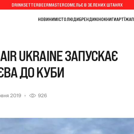
DRINKSETTER
BEERMASTER
СОМЕЛЬЄ В ЗЕЛЕНИХ ШТАНЯХ
НОВИНИ
МІСТО
ЛЮДИ
БРЕНДИ
КІНО
КНИГИ
АРТ
ЇЖА
П
AIR UKRAINE ЗАПУСКАЄ
ЄВА ДО КУБИ
рвня 2019
926