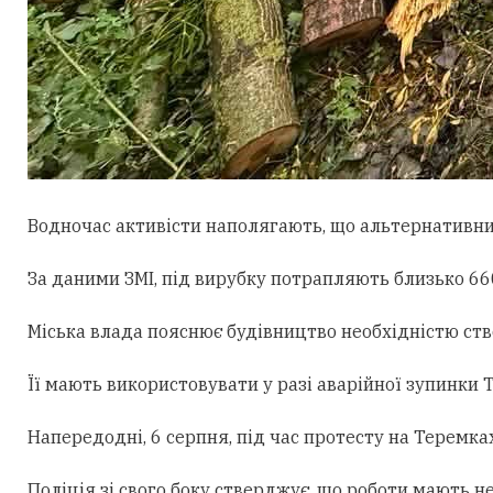
Водночас активісти наполягають, що альтернативни
За даними ЗМІ, під вирубку потрапляють близько 660
Міська влада пояснює будівництво необхідністю ст
Її мають використовувати у разі аварійної зупинки
Напередодні, 6 серпня, під час протесту на Теремк
Поліція зі свого боку стверджує, що роботи мають н