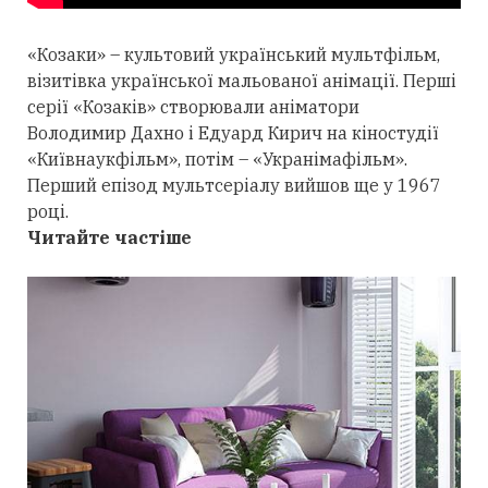
«Козаки» – культовий український мультфільм,
візитівка української мальованої анімації. Перші
серії «Козаків» створювали аніматори
Володимир Дахно і Едуард Кирич на кіностудії
«Київнаукфільм», потім – «Укранімафільм».
Перший епізод мультсеріалу вийшов ще у 1967
році.
Читайте частіше