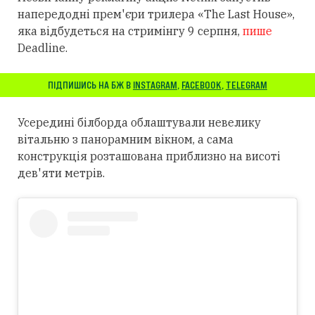
напередодні прем'єри трилера «The Last House»,
яка відбудеться на стримінгу 9 серпня,
пише
Deadline.
ПІДПИШИСЬ НА БЖ В
INSTAGRAM
,
FACEBOOK
,
TELEGRAM
Усередині білборда облаштували невелику
вітальню з панорамним вікном, а сама
конструкція розташована приблизно на висоті
дев'яти метрів.