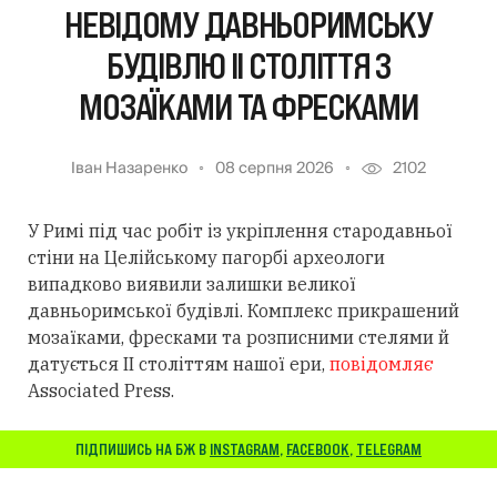
НЕВІДОМУ ДАВНЬОРИМСЬКУ
БУДІВЛЮ II СТОЛІТТЯ З
МОЗАЇКАМИ ТА ФРЕСКАМИ
Іван Назаренко
08 серпня 2026
2102
У Римі під час робіт із укріплення стародавньої
стіни на Целійському пагорбі археологи
випадково виявили залишки великої
давньоримської будівлі. Комплекс прикрашений
мозаїками, фресками та розписними стелями й
датується II століттям нашої ери,
повідомляє
Associated Press.
ПІДПИШИСЬ НА БЖ В
INSTAGRAM
,
FACEBOOK
,
TELEGRAM