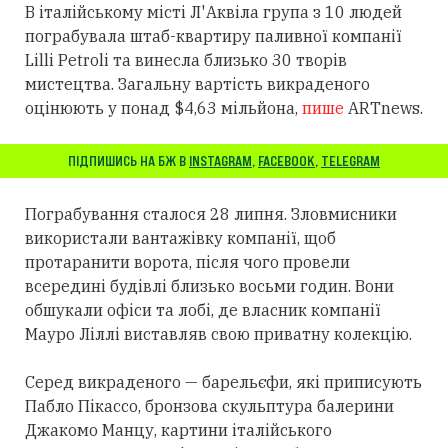
В італійському місті Л'Аквіла група з 10 людей
пограбувала штаб-квартиру паливної компанії
Lilli Petroli та винесла близько 30 творів
мистецтва. Загальну вартість викраденого
оцінюють у понад $4,63 мільйона,
пише
ARTnews.
ПІДПИШИСЬ НА БЖ В
INSTAGRAM
,
FACEBOOK
,
TELEGRAM
Пограбування сталося 28 липня. Зловмисники
використали вантажівку компанії, щоб
протаранити ворота, після чого провели
всередині будівлі близько восьми годин. Вони
обшукали офіси та лобі, де власник компанії
Мауро Ліллі виставляв свою приватну колекцію.
Серед викраденого — барельєфи, які приписують
Пабло Пікассо, бронзова скульптура балерини
Джакомо Манцу, картини італійського