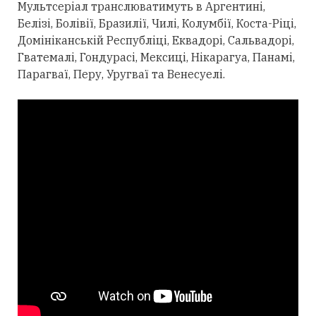
Мультсеріал транслюватимуть в Аргентині,
Белізі, Болівії, Бразилії, Чилі, Колумбії, Коста-Ріці,
Домініканській Республіці, Еквадорі, Сальвадорі,
Гватемалі, Гондурасі, Мексиці, Нікарагуа, Панамі,
Парагваї, Перу, Уругваї та Венесуелі.