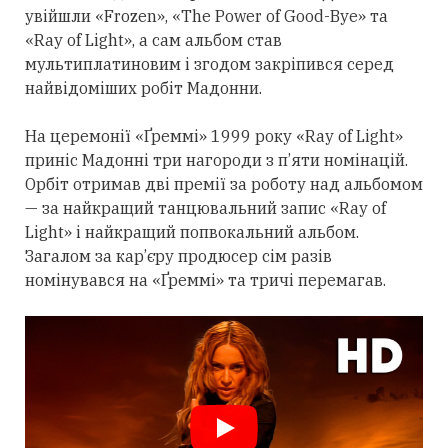
увійшли «Frozen», «The Power of Good-Bye» та
«Ray of Light», а сам альбом став
мультиплатиновим і згодом закріпився
серед
найвідоміших робіт Мадонни.
На церемонії «Ґреммі» 1999 року «Ray of Light»
приніс Мадонні
три
нагороди з п’яти номінацій.
Орбіт
отримав
дві премії за роботу над альбомом
— за найкращий танцювальний запис «Ray of
Light» і найкращий попвокальний альбом.
Загалом за кар’єру продюсер сім разів
номінувався на «Ґреммі» та тричі перемагав.