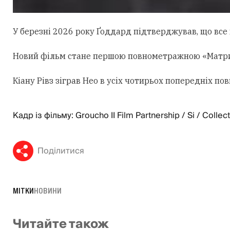
У березні 2026 року Ґоддард підтверджував, що все щ
Новий фільм стане першою повнометражною «Матрице
Кіану Рівз зіграв Нео в усіх чотирьох попередніх 
Кадр із фільму: Groucho II Film Partnership / Si / Collec
Поділитися
МІТКИ
НОВИНИ
Читайте також