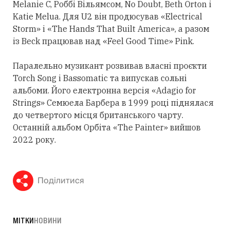
Melanie C, Роббі Вільямсом, No Doubt, Beth Orton і
Katie Melua. Для U2 він продюсував «Electrical
Storm» і «The Hands That Built America», а разом
із Beck працював над «Feel Good Time» Pink.
Паралельно музикант розвивав власні проєкти
Torch Song і Bassomatic та випускав сольні
альбоми. Його електронна версія «Adagio for
Strings» Семюела Барбера в 1999 році піднялася
до четвертого місця британського чарту.
Останній альбом Орбіта «The Painter» вийшов
2022 року.
Поділитися
МІТКИ
НОВИНИ