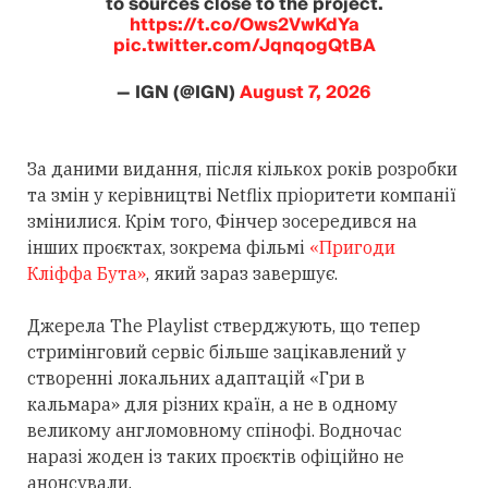
to sources close to the project.
https://t.co/Ows2VwKdYa
pic.twitter.com/JqnqogQtBA
— IGN (@IGN)
August 7, 2026
За даними видання, після кількох років розробки
та змін у керівництві Netflix пріоритети компанії
змінилися. Крім того, Фінчер зосередився на
інших проєктах, зокрема фільмі
«Пригоди
Кліффа Бута»
, який зараз завершує.
Джерела The Playlist стверджують, що тепер
стримінговий сервіс більше зацікавлений у
створенні локальних адаптацій «Гри в
кальмара» для різних країн, а не в одному
великому англомовному спінофі. Водночас
наразі жоден із таких проєктів офіційно не
анонсували.