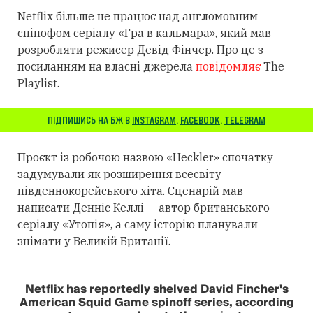
Netflix більше не працює над англомовним
спінофом серіалу «Гра в кальмара», який мав
розробляти режисер Девід Фінчер. Про це з
посиланням на власні джерела
повідомляє
The
Playlist.
ПІДПИШИСЬ НА БЖ В
INSTAGRAM
,
FACEBOOK
,
TELEGRAM
Проєкт із робочою назвою «Heckler» спочатку
задумували як розширення всесвіту
південнокорейського хіта. Сценарій мав
написати Денніс Келлі — автор британського
серіалу «Утопія», а саму історію планували
знімати у Великій Британії.
Netflix has reportedly shelved David Fincher's
American Squid Game spinoff series, according