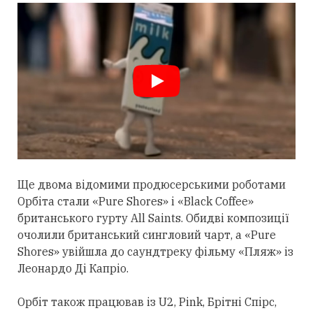
Ще двома відомими продюсерськими роботами
Орбіта
стали
«Pure Shores» і «Black Coffee»
британського гурту All Saints. Обидві композиції
очолили британський сингловий чарт, а «Pure
Shores» увійшла до саундтреку фільму «Пляж» із
Леонардо Ді Капріо.
Орбіт також працював із U2, Pink, Брітні Спірс,