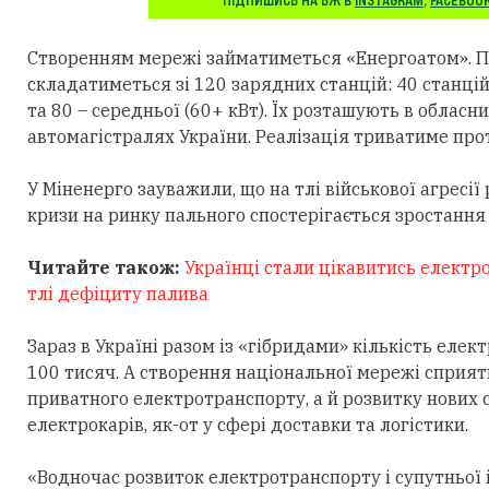
ПІДПИШИСЬ НА БЖ В
INSTAGRAM
,
FACEBOO
Створенням мережі займатиметься «Енергоатом». П
складатиметься зі 120 зарядних станцій: 40 станці
та 80 – середньої (60+ кВт). Їх розташують в обласн
автомагістралях України. Реалізація триватиме прот
У Міненерго зауважили, що на тлі військової агресії
кризи на ринку пального спостерігається зростання 
Читайте також:
Українці стали цікавитись електро
тлі дефіциту палива
Зараз в Україні разом із «гібридами» кількість еле
100 тисяч. А створення національної мережі сприя
приватного електротранспорту, а й розвитку нових 
електрокарів, як-от у сфері доставки та логістики.
«Водночас розвиток електротранспорту і супутньої 