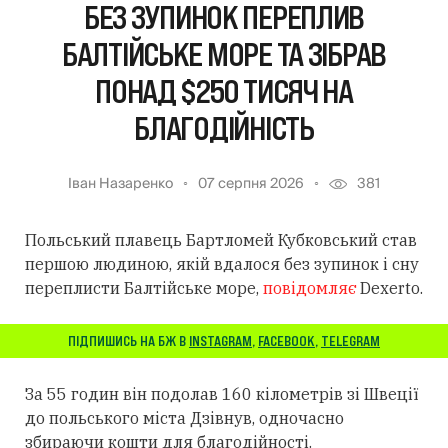
БЕЗ ЗУПИНОК ПЕРЕПЛИВ
БАЛТІЙСЬКЕ МОРЕ ТА ЗІБРАВ
ПОНАД $250 ТИСЯЧ НА
БЛАГОДІЙНІСТЬ
Іван Назаренко
07 серпня 2026
381
Польський плавець Бартломей Кубковський став
першою людиною, якій вдалося без зупинок і сну
переплисти Балтійське море,
повідомляє
Dexerto.
ПІДПИШИСЬ НА БЖ В
INSTAGRAM
,
FACEBOOK
,
TELEGRAM
За 55 годин він подолав 160 кілометрів зі Швеції
до польського міста Дзівнув, одночасно
збираючи кошти для благодійності.