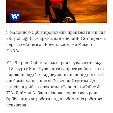
З Мадонною Орбіт
продовжив
працювати й після
«Ray of Light»: зокрема, над «Beautiful Stranger», її
версією «American Pie», альбомами Music та
MDNA.
У 1999 році Орбіт також спродюсував платівку
«13» гурту Blur. Музиканти запросили його, коли
вирішили відійти від звучання попередніх п’яти
альбомів, записаних зі Стівеном Стрітом. До
платівки увійшли зокрема «Tender» і «Coffee &
TV». Деймон Албарн пізніше порівнював роль
Орбіта під час роботи над альбомом із роботою
психіатра.