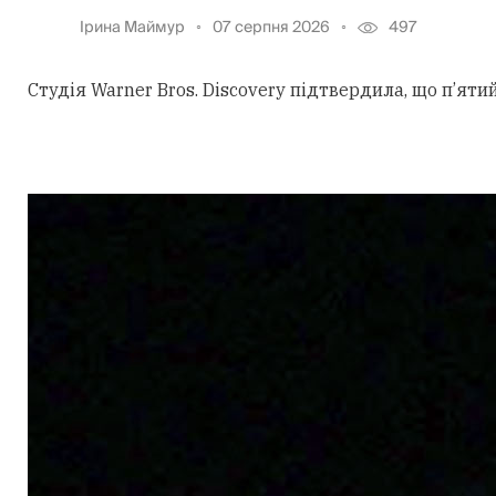
Ірина Маймур
07 серпня 2026
497
Студія Warner Bros. Discovery підтвердила, що п’ят