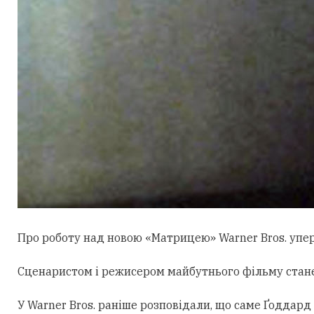
Про роботу над новою «Матрицею» Warner Bros. уперш
Сценаристом і режисером майбутнього фільму стан
У Warner Bros. раніше розповідали, що саме Ґоддард