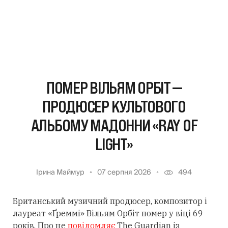
ПОМЕР ВІЛЬЯМ ОРБІТ —
ПРОДЮСЕР КУЛЬТОВОГО
АЛЬБОМУ МАДОННИ «RAY OF
LIGHT»
Ірина Маймур
07 серпня 2026
494
Британський музичний продюсер, композитор і
лауреат «Ґреммі» Вільям Орбіт помер у віці 69
років. Про це
повідомляє
The Guardian із