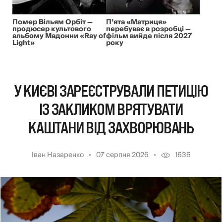
Помер Вільям Орбіт —
П’ята «Матриця»
продюсер культового
перебуває в розробці —
альбому Мадонни «Ray of
фільм вийде після 2027
Light»
року
У КИЄВІ ЗАРЕЄСТРУВАЛИ ПЕТИЦІЮ
ІЗ ЗАКЛИКОМ ВРЯТУВАТИ
КАШТАНИ ВІД ЗАХВОРЮВАНЬ
Іван Назаренко
07 серпня 2026
1636