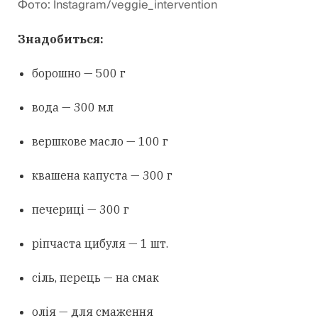
Фото: Іnstagram/veggie_intervention
Знадобиться:
борошно — 500 г
вода — 300 мл
вершкове масло — 100 г
квашена капуста — 300 г
печериці — 300 г
ріпчаста цибуля — 1 шт.
сіль, перець — на смак
олія — для смаження