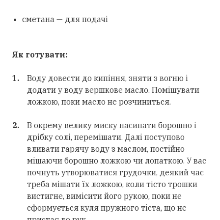
сметана — для подачі
Як готувати:
Воду довести до кипіння, зняти з вогню і
додати у воду вершкове масло. Помішувати
ложкою, поки масло не розчиниться.
В окрему велику миску насипати борошно і
дрібку солі, перемішати. Далі поступово
вливати гарячу воду з маслом, постійно
мішаючи борошно ложкою чи лопаткою. У вас
почнуть утворюватися грудочки, деякий час
треба мішати їх ложкою, коли тісто трошки
вистигне, вимісити його рукою, поки не
сформується куля пружного тіста, що не
пристає до рук.