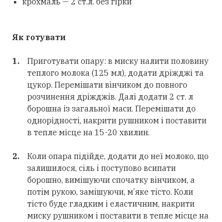
крохмаль — 2 ст.л. без гірки
Як готувати
Приготувати опару: в миску налити половину
теплого молока (125 мл), додати дріжджі та
цукор. Перемішати вінчиком до повного
розчинення дріжджів. Далі додати 2 ст. л
борошна із загальної маси. Перемішати до
однорідності, накрити рушником і поставити
в тепле місце на 15-20 хвилин.
Коли опара підійде, додати до неї молоко, що
залишилося, сіль і поступово всипати
борошно, вимішуючи спочатку вінчиком, а
потім рукою, замішуючи, м’яке тісто. Коли
тісто буде гладким і еластичним, накрити
миску рушником і поставити в тепле місце на