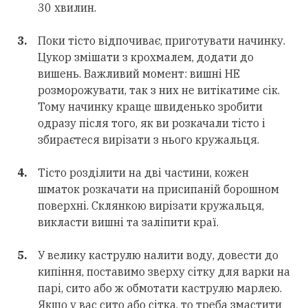
30 хвилин.
Поки тісто відпочиває, приготувати начинку.
Цукор змішати з крохмалем, додати до
вишень. Важливий момент: вишні НЕ
розморожувати, так з них не витікатиме сік.
Тому начинку краще швиденько зробити
одразу після того, як ви розкачали тісто і
збираєтеся вирізати з нього кружальця.
Тісто розділити на дві частини, кожен
шматок розкачати на присипаній борошном
поверхні. Склянкою вирізати кружальця,
викласти вишні та заліпити краї.
У велику каструлю налити воду, довести до
кипіння, поставимо зверху сітку для варки на
парі, сито або ж обмотати каструлю марлею.
Якщо у вас сито або сітка, то треба змастити