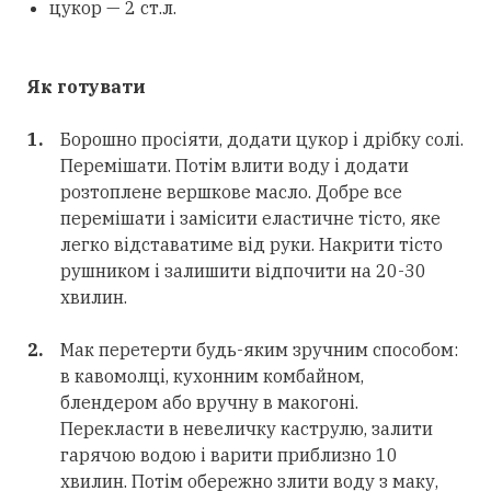
цукор — 2 ст.л.
Як готувати
Борошно просіяти, додати цукор і дрібку солі.
Перемішати. Потім влити воду і додати
розтоплене вершкове масло. Добре все
перемішати і замісити еластичне тісто, яке
легко відставатиме від руки. Накрити тісто
рушником і залишити відпочити на 20-30
хвилин.
Мак перетерти будь-яким зручним способом:
в кавомолці, кухонним комбайном,
блендером або вручну в макогоні.
Перекласти в невеличку каструлю, залити
гарячою водою і варити приблизно 10
хвилин. Потім обережно злити воду з маку,