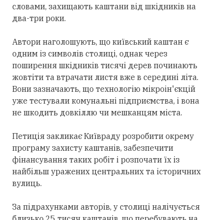
словами, захищають каштани від шкідників на
два-три роки.
Автори наголошують, що київський каштан є
одним із символів столиці, однак через
поширення шкідників тисячі дерев починають
жовтіти та втрачати листя вже в середині літа.
Вони зазначають, що технологію мікроін'єкцій
уже тестували комунальні підприємства, і вона
не шкодить довкіллю чи мешканцям міста.
Петиція закликає Київраду розробити окрему
програму захисту каштанів, забезпечити
фінансування таких робіт і розпочати їх із
найбільш уражених центральних та історичних
вулиць.
За підрахунками авторів, у столиці налічується
близько 25 тисяч каштанів, що перебувають на