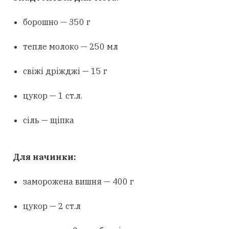
борошно — 350 г
тепле молоко — 250 мл
свіжі дріжджі — 15 г
цукор — 1 ст.л.
сіль — щіпка
Для начинки:
заморожена вишня — 400 г
цукор — 2 ст.л