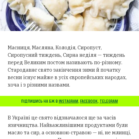
Масниця, Масляна, Колодія, Сиропуст,
Сиропусний тиждень, Сирна неділя — тиждень
перед Великим постом називають по-різному.
Стародавнє свято закінчення зими й початку
весни існує майже в усіх європейських народах,
хоча і з різними назвами.
ПІДПИШИСЬ НА БЖ В
INSTAGRAM
,
FACEBOOK
,
TELEGRAM
В Україні це свято відзначалося ще за часів
язичництва. Найважливішими продуктами були
масло та сир, а основною стравою — ні, не млинці,