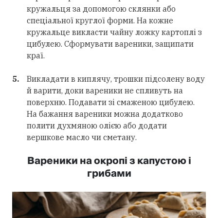
кружальця за допомогою склянки або
спеціальної круглої форми. На кожне
кружальце викласти чайну ложку картоплі з
цибулею. Сформувати вареники, защипати
краї.
Викладати в киплячу, трошки підсолену воду
й варити, доки вареники не спливуть на
поверхню. Подавати зі смаженою цибулею.
На бажання вареники можна додатково
полити духмяною олією або додати
вершкове масло чи сметану.
Вареники на окропі з капустою і
грибами