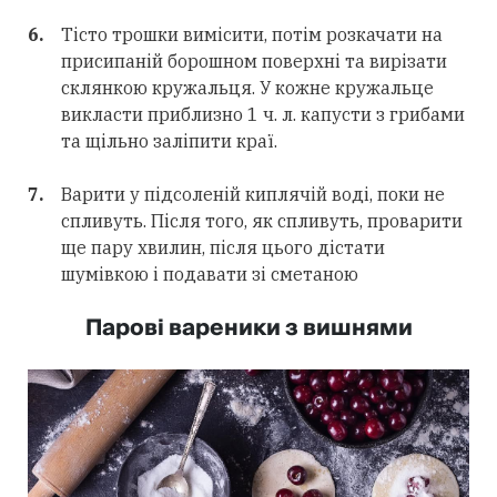
Тісто трошки вимісити, потім розкачати на
присипаній борошном поверхні та вирізати
склянкою кружальця. У кожне кружальце
викласти приблизно 1 ч. л. капусти з грибами
та щільно заліпити краї.
Варити у підсоленій киплячій воді, поки не
спливуть. Після того, як спливуть, проварити
ще пару хвилин, після цього дістати
шумівкою і подавати зі сметаною
Парові вареники з вишнями