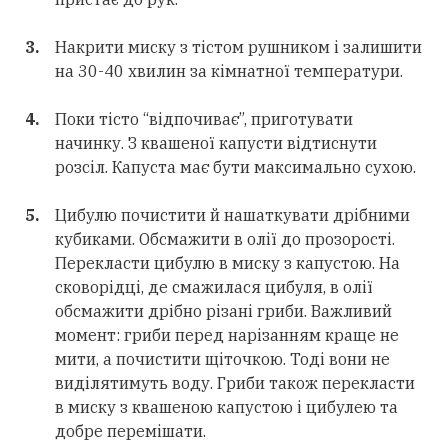
Накрити миску з тістом рушником і залишити
на 30-40 хвилин за кімнатної температури.
Поки тісто “відпочиває”, приготувати
начинку. З квашеної капусти відтиснути
розсіл. Капуста має бути максимально сухою.
Цибулю почистити й нашаткувати дрібними
кубиками. Обсмажити в олії до прозорості.
Перекласти цибулю в миску з капустою. На
сковорідці, де смажилася цибуля, в олії
обсмажити дрібно різані гриби. Важливий
момент: гриби перед нарізанням краще не
мити, а почистити щіточкою. Тоді вони не
виділятимуть воду. Гриби також перекласти
в миску з квашеною капустою і цибулею та
добре перемішати.