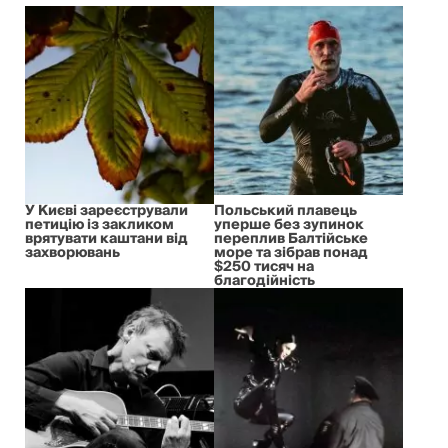
У Києві зареєстрували
Польський плавець
петицію із закликом
уперше без зупинок
врятувати каштани від
переплив Балтійське
захворювань
море та зібрав понад
$250 тисяч на
благодійність