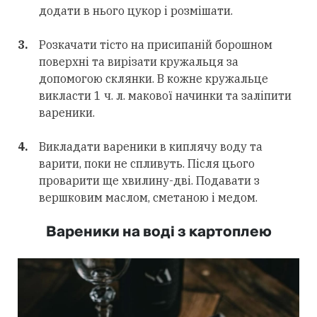
додати в нього цукор і розмішати.
Розкачати тісто на присипаній борошном
поверхні та вирізати кружальця за
допомогою склянки. В кожне кружальце
викласти 1 ч. л. макової начинки та заліпити
вареники.
Викладати вареники в киплячу воду та
варити, поки не спливуть. Після цього
проварити ще хвилину-дві. Подавати з
вершковим маслом, сметаною і медом.
Вареники на воді з картоплею