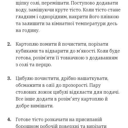
щіпку солі, перемішати. Поступово додавати
воду, замішуючи круте тісто. Коли тісто стане
гладким і однорідним, накрити його плівкою
та залишити за кімнатної температури десь
на годину.
Картоплю помити й почистити, порізати
кубиками та відварити до м’якості. Коли буде
готова, розім’яти її товкачкою з додаванням
з солі та перцю.
Цибулю почистити, дрібно нашаткувати,
обсмажити в олії до прозорості. Пару
столових ложок цибулі відкласти для подачі.
Все інше додати в розім'яту картоплю й
добре вимішати.
Готове тісто розкачати на присипаній
борошном робочій поверхні та вирізати