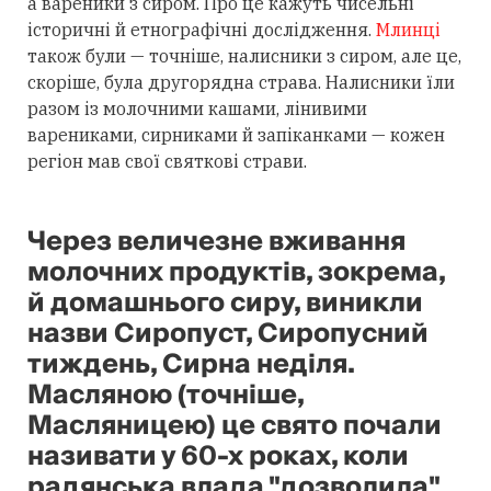
а вареники з сиром. Про це кажуть чисельні
історичні й етнографічні дослідження.
Млинці
також були — точніше, налисники з сиром, але це,
скоріше, була другорядна страва. Налисники їли
разом із молочними кашами, лінивими
варениками, сирниками й запіканками — кожен
регіон мав свої святкові страви.
Через величезне вживання
молочних продуктів, зокрема,
й домашнього сиру, виникли
назви Сиропуст, Сиропусний
тиждень, Сирна неділя.
Масляною (точніше,
Масляницею) це свято почали
називати у 60-х роках, коли
радянська влада "дозволила"