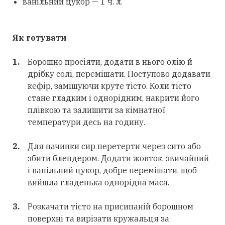
ванільний цукор — 1 ч. л.⠀
Як готувати
Борошно просіяти, додати в нього олію й
дрібку солі, перемішати. Поступово додавати
кефір, замішуючи круте тісто. Коли тісто
стане гладким і однорідним, накрити його
плівкою та залишити за кімнатної
температури десь на годину.
Для начинки сир перетерти через сито або
збити блендером. Додати жовток, звичайний
і ванільний цукор, добре перемішати, щоб
вийшла гладенька однорідна маса.
Розкачати тісто на присипаній борошном
поверхні та вирізати кружальця за