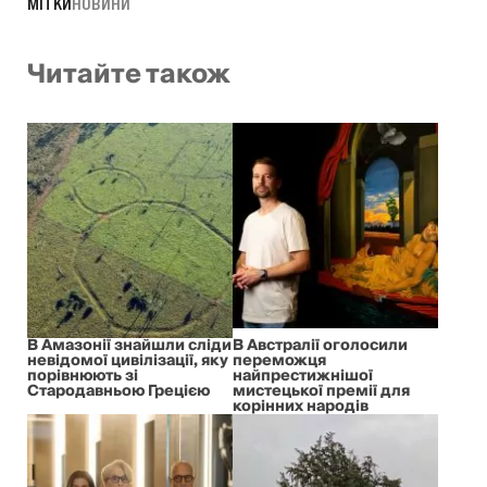
МІТКИ
НОВИНИ
Читайте також
В Амазонії знайшли сліди
В Австралії оголосили
невідомої цивілізації, яку
переможця
порівнюють зі
найпрестижнішої
Стародавньою Грецією
мистецької премії для
корінних народів