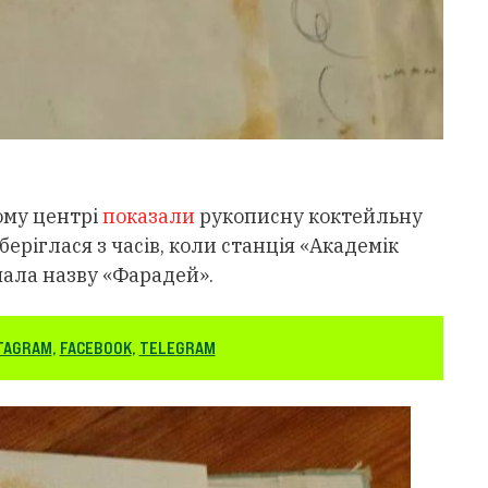
ому центрі
показали
рукописну коктейльну
беріглася з часів, коли станція «Академік
ала назву «Фарадей».
TAGRAM
,
FACEBOOK
,
TELEGRAM