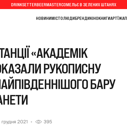
DRINKSETTER
BEERMASTER
СОМЕЛЬЄ В ЗЕЛЕНИХ ШТАНЯХ
НОВИНИ
МІСТО
ЛЮДИ
БРЕНДИ
КІНО
КНИГИ
АРТ
ЇЖА
П
ТАНЦІЇ «АКАДЕМІК
ОКАЗАЛИ РУКОПИСНУ
НАЙПІВДЕННІШОГО БАРУ
АНЕТИ
 грудня 2021
395