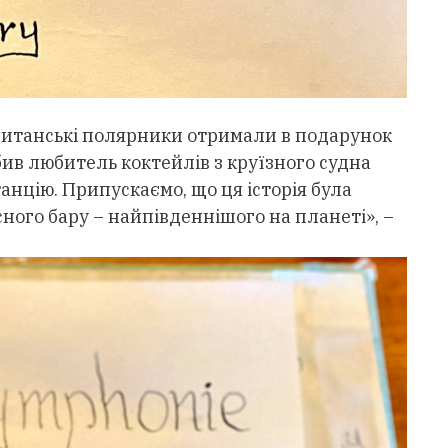
британські полярники отримали в подарунок
ив любитель коктейлів з круїзного судна
станцію. Припускаємо, що ця історія була
сного бару – найпівденнішого на планеті», –