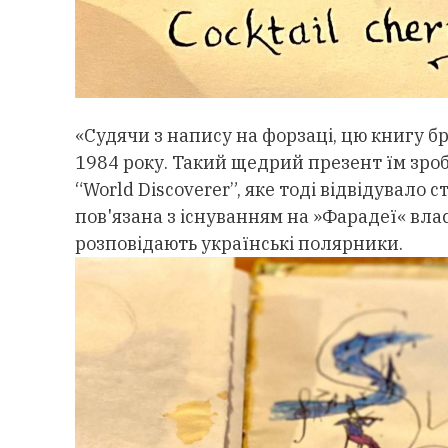
«Судячи з напису на форзаці, цю книгу 
1984 року. Такий щедрий презент їм зроб
“World Discoverer”, яке тоді відвідувало 
пов'язана з існуванням на »Фарадеї« вла
розповідають українські полярники.