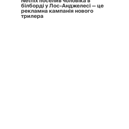
Netflix поселив чоловіка в
білборді у Лос-Анджелесі — це
рекламна кампанія нового
трилера