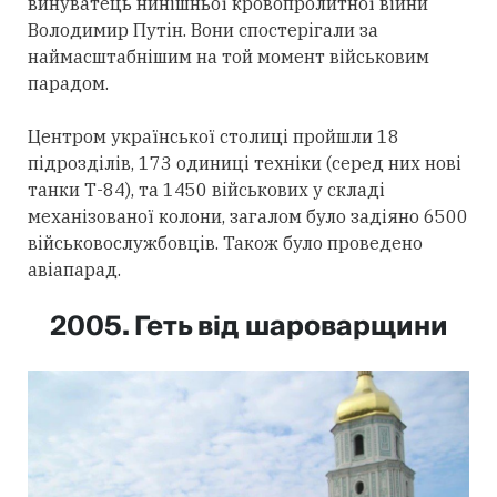
винуватець нинішньої кровопролитної війни
Володимир Путін. Вони спостерігали за
наймасштабнішим на той момент військовим
парадом.
Центром української столиці пройшли 18
підрозділів, 173 одиниці техніки (серед них нові
танки Т-84), та 1450 військових у складі
механізованої колони, загалом було задіяно 6500
військовослужбовців. Також було проведено
авіапарад.
2005. Геть від шароварщини