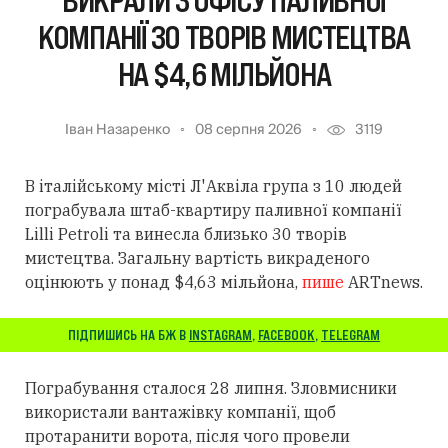
ВИКРАЛИ З ОФІСУ ПАЛИВНОЇ
КОМПАНІЇ 30 ТВОРІВ МИСТЕЦТВА
НА $4,6 МІЛЬЙОНА
Іван Назаренко
08 серпня 2026
3119
В італійському місті Л'Аквіла група з 10 людей
пограбувала штаб-квартиру паливної компанії
Lilli Petroli та винесла близько 30 творів
мистецтва. Загальну вартість викраденого
оцінюють у понад $4,63 мільйона,
пише
ARTnews.
ПІДПИШИСЬ НА БЖ В
INSTAGRAM
,
FACEBOOK
,
TELEGRAM
Пограбування сталося 28 липня. Зловмисники
використали вантажівку компанії, щоб
протаранити ворота, після чого провели