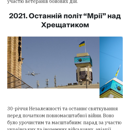
участю ветеранів бойових дій.
2021. Останній політ “Мрії” над
Хрещатиком
30-річчя Незалежності та останнє святкування
перед початком повномасштабної війни. Воно
було урочистим та масштабним: парад за участю
українських та іноземних військових, авіації