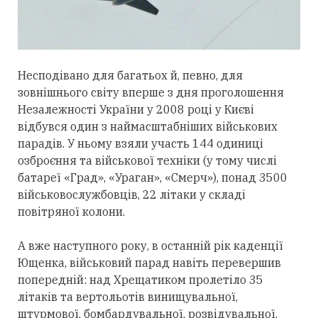
Несподівано для багатьох й, певно, для
зовнішнього світу вперше з дня проголошення
Незалежності України у 2008 році у Києві
відбувся один з наймасштабніших військових
парадів. У ньому взяли участь 144 одиниці
озброєння та військової техніки (у тому числі
батареї «Град», «Ураган», «Смерч»), понад 3500
військовослужбовців, 22 літаки у складі
повітряної колони.
А вже наступного року, в останній рік каденції
Ющенка, військовий парад навіть перевершив
попередній: над Хрещатиком пролетіло 35
літаків та вертольотів винищувальної,
штурмової, бомбардувальної, розвідувальної,