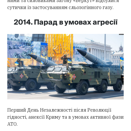
ними та силовиками загону «Беркут» відбулися
сутички із застосуванням сльозогінного газу.
2014. Парад в умовах агресії
Перший День Незалежності після Революції
гідності, анексії Криму та в умовах активної фази
АТО.