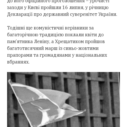
до його офіційного проголошення – урочисті
заходи у Києві пройшли 16 липня, у річницю
Декларації про державний суверенітет України.
Тодішні ще комуністичні керівники за
багаторічною традицією поклали квіти до
пам’ятника Леніну, а Хрещатиком пройшов
багатотисячний марш із синьо-жовтими
прапорами та громадянами у національних
вбраннях.