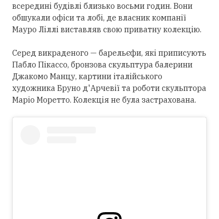
всередині будівлі близько восьми годин. Вони
обшукали офіси та лобі, де власник компанії
Мауро Ліллі виставляв свою приватну колекцію.
Серед викраденого — барельєфи, які приписують
Пабло Пікассо, бронзова скульптура балерини
Джакомо Манцу, картини італійського
художника Бруно д'Арчевії та роботи скульптора
Маріо Моретто. Колекція не була застрахована.