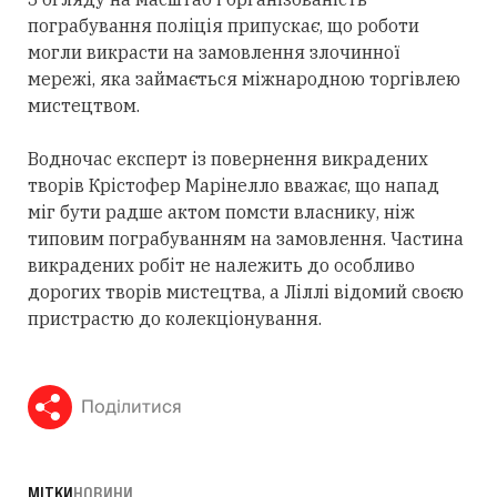
пограбування поліція припускає, що роботи
могли викрасти на замовлення злочинної
мережі, яка займається міжнародною торгівлею
мистецтвом.
Водночас експерт із повернення викрадених
творів Крістофер Марінелло вважає, що напад
міг бути радше актом помсти власнику, ніж
типовим пограбуванням на замовлення. Частина
викрадених робіт не належить до особливо
дорогих творів мистецтва, а Ліллі відомий своєю
пристрастю до колекціонування.
Поділитися
МІТКИ
НОВИНИ