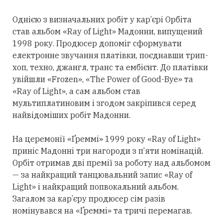
Однією з визначальних робіт у кар’єрі Орбіта
став альбом «Ray of Light» Мадонни, випущений
1998 року. Продюсер допоміг сформувати
електронне звучання платівки, поєднавши трип-
хоп, техно, джангл, транс та ембієнт. До платівки
увійшли «Frozen», «The Power of Good-Bye» та
«Ray of Light», а сам альбом став
мультиплатиновим і згодом закріпився
серед
найвідоміших робіт Мадонни.
На церемонії «Ґреммі» 1999 року «Ray of Light»
приніс Мадонні
три
нагороди з п’яти номінацій.
Орбіт
отримав
дві премії за роботу над альбомом
— за найкращий танцювальний запис «Ray of
Light» і найкращий попвокальний альбом.
Загалом за кар’єру продюсер сім разів
номінувався на «Ґреммі» та тричі перемагав.