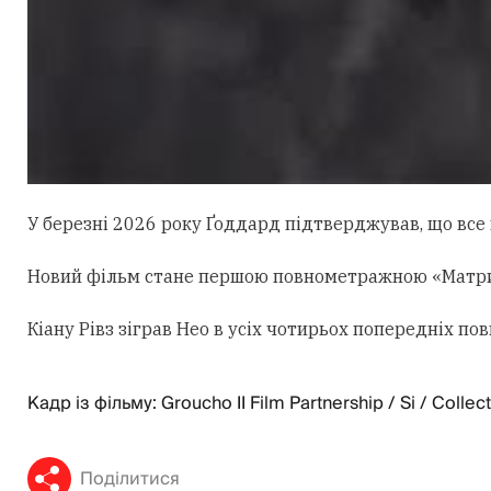
У березні 2026 року Ґоддард підтверджував, що все щ
Новий фільм стане першою повнометражною «Матрице
Кіану Рівз зіграв Нео в усіх чотирьох попередніх 
Кадр із фільму: Groucho II Film Partnership / Si / Collec
Поділитися