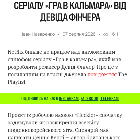
СЕРІАЛУ «ГРА В КАЛЬМАРА» ВІД
ДЕВІДА ФІНЧЕРА
Іван Назаренко
07 серпня 2026
611
Netflix більше не працює над англомовним
спінофом серіалу «Гра в кальмара», який мав
розробляти режисер Девід Фінчер. Про це з
посиланням на власні джерела
повідомляє
The
Playlist.
ПІДПИШИСЬ НА БЖ В
INSTAGRAM
,
FACEBOOK
,
TELEGRAM
Проєкт із робочою назвою «Heckler» спочатку
задумували як розширення всесвіту
південнокорейського хіта. Сценарій мав
написати Денніс Келлі — автор британського