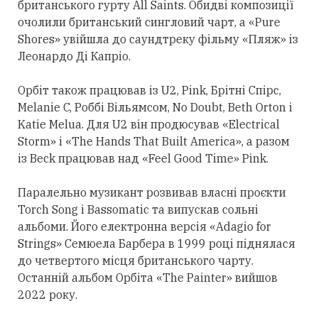
британського гурту All Saints. Обидві композиції
очолили британський сингловий чарт, а «Pure
Shores» увійшла до саундтреку фільму «Пляж» із
Леонардо Ді Капріо.
Орбіт також працював із U2, Pink, Брітні Спірс,
Melanie C, Роббі Вільямсом, No Doubt, Beth Orton і
Katie Melua. Для U2 він продюсував «Electrical
Storm» і «The Hands That Built America», а разом
із Beck працював над «Feel Good Time» Pink.
Паралельно музикант розвивав власні проєкти
Torch Song і Bassomatic та випускав сольні
альбоми. Його електронна версія «Adagio for
Strings» Семюела Барбера в 1999 році піднялася
до четвертого місця британського чарту.
Останній альбом Орбіта «The Painter» вийшов
2022 року.