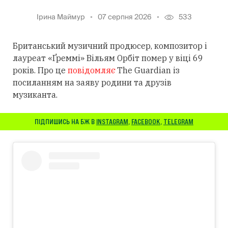
Ірина Маймур
07 серпня 2026
533
Британський музичний продюсер, композитор і
лауреат «Ґреммі» Вільям Орбіт помер у віці 69
років. Про це
повідомляє
The Guardian із
посиланням
на заяву родини та друзів
музиканта.
ПІДПИШИСЬ НА БЖ В
INSTAGRAM
,
FACEBOOK
,
TELEGRAM