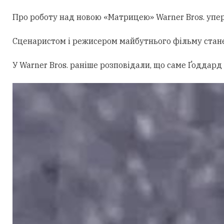
Про роботу над новою «Матрицею» Warner Bros. уперш
Сценаристом і режисером майбутнього фільму стан
У Warner Bros. раніше розповідали, що саме Ґоддард