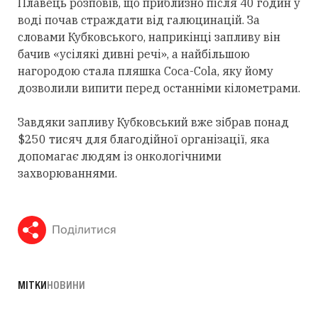
Плавець розповів, що приблизно після 40 годин у
воді почав страждати від галюцинацій. За
словами Кубковського, наприкінці запливу він
бачив «усілякі дивні речі», а найбільшою
нагородою стала пляшка Coca-Cola, яку йому
дозволили випити перед останніми кілометрами.
Завдяки запливу Кубковський вже зібрав понад
$250 тисяч для благодійної організації, яка
допомагає людям із онкологічними
захворюваннями.
Поділитися
МІТКИ
НОВИНИ