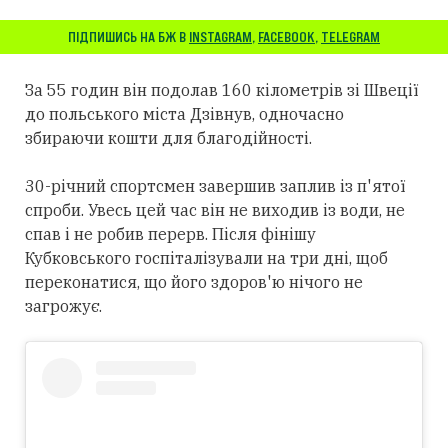
ПІДПИШИСЬ НА БЖ В
INSTAGRAM
,
FACEBOOK
,
TELEGRAM
За 55 годин він подолав 160 кілометрів зі Швеції
до польського міста Дзівнув, одночасно
збираючи кошти для благодійності.
30-річний спортсмен завершив заплив із п'ятої
спроби. Увесь цей час він не виходив із води, не
спав і не робив перерв. Після фінішу
Кубковського госпіталізували на три дні, щоб
переконатися, що його здоров'ю нічого не
загрожує.