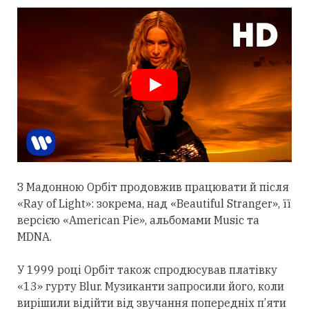
З Мадонною Орбіт
продовжив
працювати й після
«Ray of Light»: зокрема, над «Beautiful Stranger», її
версією «American Pie», альбомами Music та
MDNA.
У 1999 році Орбіт також спродюсував платівку
«13» гурту Blur. Музиканти запросили його, коли
вирішили відійти від звучання попередніх п’яти