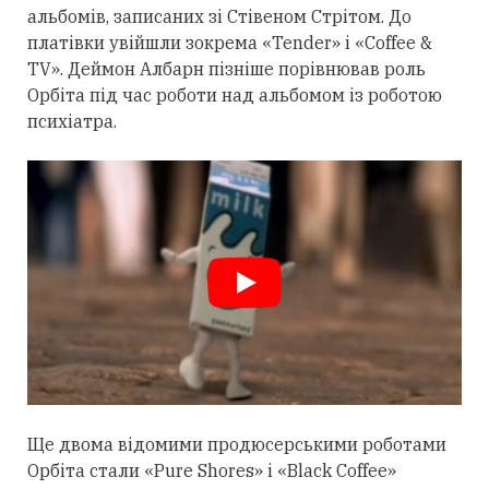
альбомів, записаних зі Стівеном Стрітом. До
платівки увійшли зокрема «Tender» і «Coffee &
TV». Деймон Албарн пізніше порівнював роль
Орбіта під час роботи над альбомом із роботою
психіатра.
Ще двома відомими продюсерськими роботами
Орбіта
стали
«Pure Shores» і «Black Coffee»