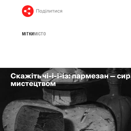
Поділитися
МІТКИ
МІСТО
Скажіть чі-і-і-із: пармезан — сир
мистецтвом