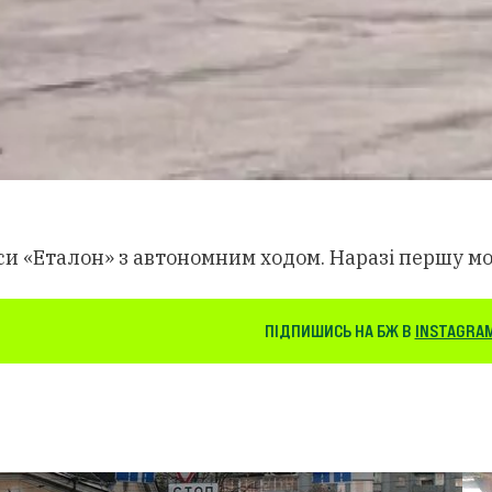
уси «Еталон» з автономним ходом. Наразі першу м
ПІДПИШИСЬ НА БЖ В
INSTAGRA