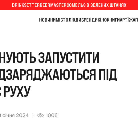
DRINKSETTER
BEERMASTER
СОМЕЛЬЄ В ЗЕЛЕНИХ ШТАНЯХ
НОВИНИ
МІСТО
ЛЮДИ
БРЕНДИ
КІНО
КНИГИ
АРТ
ЇЖА
П
АНУЮТЬ ЗАПУСТИТИ
ПІДЗАРЯДЖАЮТЬСЯ ПІД
 РУХУ
 січня 2024
1006