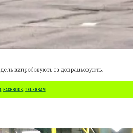
одель випробовують та допрацьовують.
M
,
FACEBOOK
,
TELEGRAM