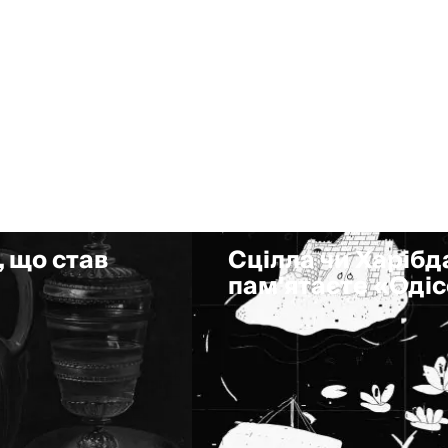
, що став
Сцілла чи Харібда
пам'ятаєте «Оді