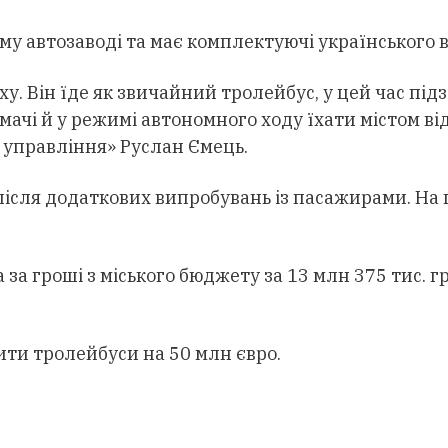
у автозаводі та має комплектуючі українського 
у. Він їде як звичайний тролейбус, у цей час під
чі й у режимі автономного ходу їхати містом від
 управління» Руслан Ємець.
ісля додаткових випробувань із пасажирами. На ц
за гроші з міського бюджету за 13 млн 375 тис. г
ти тролейбуси на 50 млн євро.